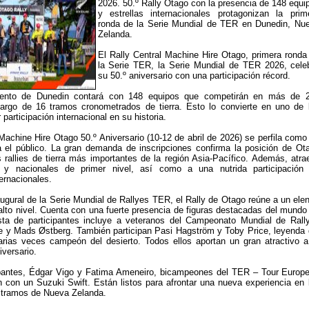
2026. 50.º Rally Otago con la presencia de 148 equi
y estrellas internacionales protagonizan la prim
ronda de la Serie Mundial de TER en Dunedin, Nu
Zelanda.
El Rally Central Machine Hire Otago, primera ronda
la Serie TER, la Serie Mundial de TER 2026, cele
su 50.º aniversario con una participación récord.
vento de Dunedin contará con 148 equipos que competirán en más de 
 largo de 16 tramos cronometrados de tierra. Esto lo convierte en uno de 
 participación internacional en su historia.
 Machine Hire Otago 50.º Aniversario (10-12 de abril de 2026) se perfila como
a el público. La gran demanda de inscripciones confirma la posición de Ot
rallies de tierra más importantes de la región Asia-Pacífico. Además, atra
s y nacionales de primer nivel, así como a una nutrida participación
ernacionales.
gural de la Serie Mundial de Rallyes TER, el Rally de Otago reúne a un ele
 alto nivel. Cuenta con una fuerte presencia de figuras destacadas del mundo
lista de participantes incluye a veteranos del Campeonato Mundial de Rall
 y Mads Østberg. También participan Pasi Hagström y Toby Price, leyenda 
arias veces campeón del desierto. Todos ellos aportan un gran atractivo a
iversario.
cipantes, Édgar Vigo y Fatima Ameneiro, bicampeones del TER – Tour Europ
n con un Suzuki Swift. Están listos para afrontar una nueva experiencia en 
s tramos de Nueva Zelanda.