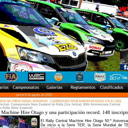
jueves 6 de agosto de 2026
TOS DE OTROS PAISES: EUROPEOS
-
CAMPEONATO TOUR EUROPEAN RALLY (T.E.R.) 2026
echa)- Campeonato New Zealand de Rally (1ra. fecha): 50th Anniversary Central
o Rally (New Zealand)
 Machine Hire Otago y una participación record. 148 inscript
El Rally Central Machine Hire Otago 50.º Aniversar
Da inicio a la Serie TER, la Serie Mundial de T