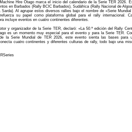
 Machine Hire Otago marca el inicio del calendario de la Serie TER 2026. E
ntos en Barbados (Rally BCIC Barbados), Sudáfrica (Rally Nacional de Algoa
ra Sarda). Al agrupar estos diversos rallies bajo el nombre de «Serie Mundial
refuerza su papel como plataforma global para el rally internacional. C
ra incluye eventos en cuatro continentes diferentes.
motor y organizador de la Serie TER, declaró: «La 50.ª edición del Rally Cent
ago es un momento muy especial para el evento y para la Serie TER. C
 de la Serie Mundial de TER 2026, este evento sienta las bases para 
necta cuatro continentes y diferentes culturas de rally, todo bajo una mi
ERSeries