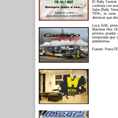
El Rally Central
continúa con eve
Italia (Rally Ter
TER», la serie 
destacar que aho
Luca Grilli, pro
Machine Hire Ot
primera prueba
temporada que co
plataforma».
Fuente: PressT