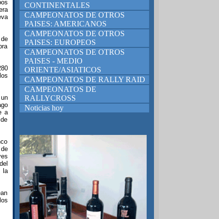
pos
CONTINENTALES
era
CAMPEONATOS DE OTROS
eva
PAISES: AMERICANOS
CAMPEONATOS DE OTROS
 de
PAISES: EUROPEOS
bra
CAMPEONATOS DE OTROS
PAISES - MEDIO
280
ORIENTE/ASIATICOS
los
CAMPEONATOS DE RALLY RAID
CAMPEONATOS DE
 un
RALLYCROSS
ago
Noticias hoy
e a
 de
nco
 de
yes
del
 la
ean
los