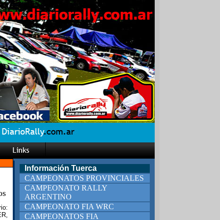
Información Tuerca
CAMPEONATOS PROVINCIALES
CAMPEONATO RALLY
os
ARGENTINO
CAMPEONATO FIA WRC
io:
ER,
CAMPEONATOS FIA