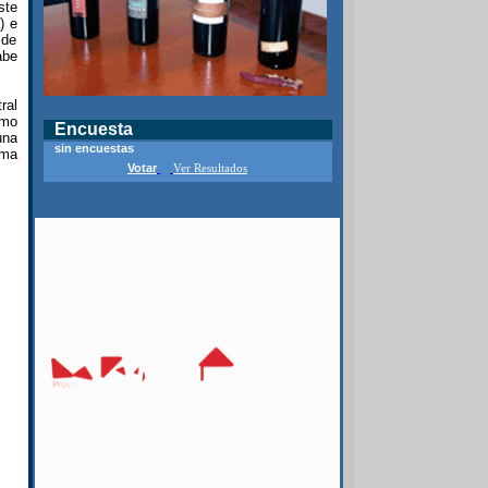
ste
) e
 de
abe
ral
omo
Encuesta
una
sin encuestas
sma
Votar
Ver Resultados