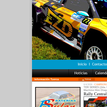
Información Tuerca
Volver
6/4/2026 -
CAMPEONA
TER SERIES (2da. f
Machine Hire Otag
Rally Central