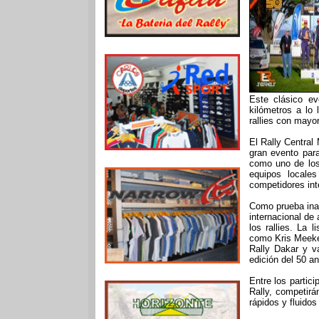
Este clásico e
kilómetros a lo
rallies con mayor
El Rally Central
gran evento par
como uno de los 
equipos locale
competidores int
Como prueba inau
internacional de
los rallies. La 
como Kris Meeke
Rally Dakar y v
edición del 50 an
Entre los parti
Rally, competirá
rápidos y fluido