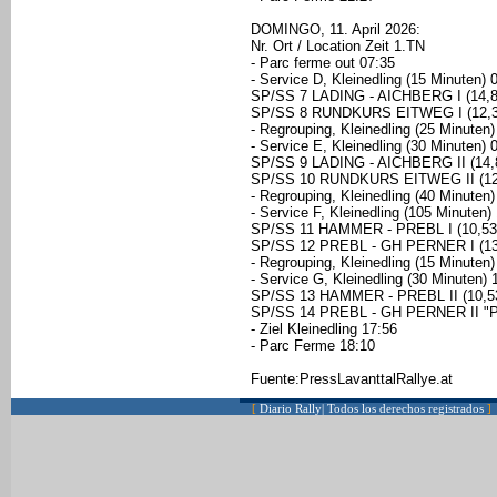
DOMINGO, 11. April 2026:
Nr. Ort / Location Zeit 1.TN
- Parc ferme out 07:35
- Service D, Kleinedling (15 Minuten) 
SP/SS 7 LADING - AICHBERG I (14,8
SP/SS 8 RUNDKURS EITWEG I (12,3
- Regrouping, Kleinedling (25 Minuten)
- Service E, Kleinedling (30 Minuten) 
SP/SS 9 LADING - AICHBERG II (14,
SP/SS 10 RUNDKURS EITWEG II (12,
- Regrouping, Kleinedling (40 Minuten)
- Service F, Kleinedling (105 Minuten)
SP/SS 11 HAMMER - PREBL I (10,53
SP/SS 12 PREBL - GH PERNER I (13
- Regrouping, Kleinedling (15 Minuten)
- Service G, Kleinedling (30 Minuten) 
SP/SS 13 HAMMER - PREBL II (10,53
SP/SS 14 PREBL - GH PERNER II "
- Ziel Kleinedling 17:56
- Parc Ferme 18:10
Fuente:PressLavanttalRallye.at
[
Diario Rally| Todos los derechos registrados
]