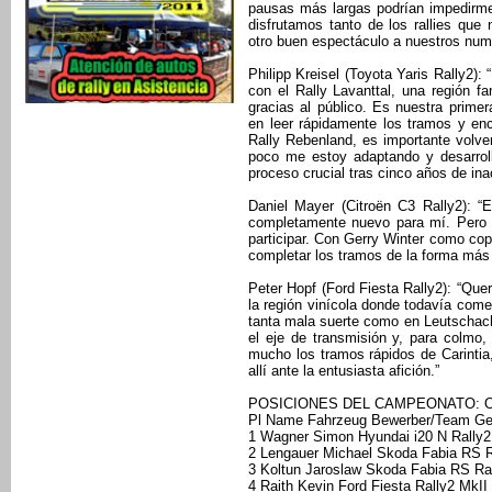
pausas más largas podrían impedirme 
disfrutamos tanto de los rallies que
otro buen espectáculo a nuestros nume
Philipp Kreisel (Toyota Yaris Rally2)
con el Rally Lavanttal, una región f
gracias al público. Es nuestra prime
en leer rápidamente los tramos y enc
Rally Rebenland, es importante volve
poco me estoy adaptando y desarrol
proceso crucial tras cinco años de inac
Daniel Mayer (Citroën C3 Rally2): “
completamente nuevo para mí. Pero 
participar. Con Gerry Winter como cop
completar los tramos de la forma más r
Peter Hopf (Ford Fiesta Rally2): “Q
la región vinícola donde todavía com
tanta mala suerte como en Leutschach.
el eje de transmisión y, para colmo,
mucho los tramos rápidos de Carinti
allí ante la entusiasta afición.”
POSICIONES DEL CAMPEONATO: 
Pl Name Fahrzeug Bewerber/Team G
1 Wagner Simon Hyundai i20 N Rally2
2 Lengauer Michael Skoda Fabia RS R
3 Koltun Jaroslaw Skoda Fabia RS Ral
4 Raith Kevin Ford Fiesta Rally2 MkII