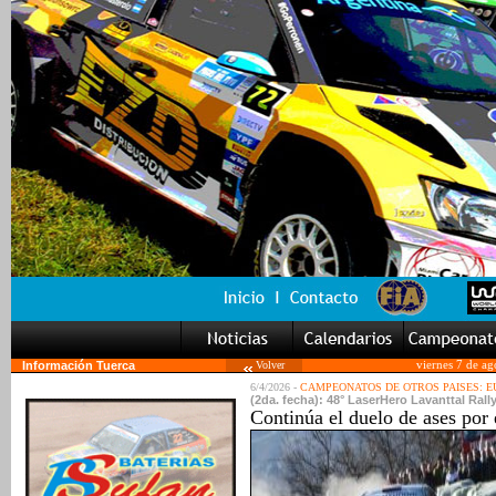
Información Tuerca
Volver
viernes 7 de a
6/4/2026 -
CAMPEONATOS DE OTROS PAISES: 
(2da. fecha): 48° LaserHero Lavanttal Rall
Continúa el duelo de ases por 