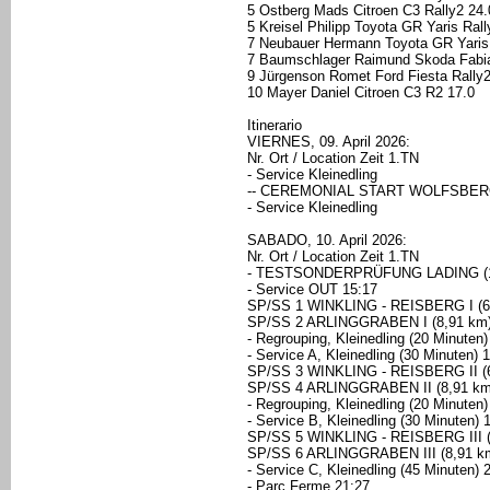
5 Ostberg Mads Citroen C3 Rally2 24.
5 Kreisel Philipp Toyota GR Yaris Rall
7 Neubauer Hermann Toyota GR Yaris 
7 Baumschlager Raimund Skoda Fabia
9 Jürgenson Romet Ford Fiesta Rally2
10 Mayer Daniel Citroen C3 R2 17.0
Itinerario
VIERNES, 09. April 2026:
Nr. Ort / Location Zeit 1.TN
- Service Kleinedling
-- CEREMONIAL START WOLFSBER
- Service Kleinedling
SABADO, 10. April 2026:
Nr. Ort / Location Zeit 1.TN
- TESTSONDERPRÜFUNG LADING (1,8
- Service OUT 15:17
SP/SS 1 WINKLING - REISBERG I (6,
SP/SS 2 ARLINGGRABEN I (8,91 km)
- Regrouping, Kleinedling (20 Minuten)
- Service A, Kleinedling (30 Minuten) 
SP/SS 3 WINKLING - REISBERG II (6
SP/SS 4 ARLINGGRABEN II (8,91 km
- Regrouping, Kleinedling (20 Minuten)
- Service B, Kleinedling (30 Minuten) 
SP/SS 5 WINKLING - REISBERG III (
SP/SS 6 ARLINGGRABEN III (8,91 km
- Service C, Kleinedling (45 Minuten) 
- Parc Ferme 21:27