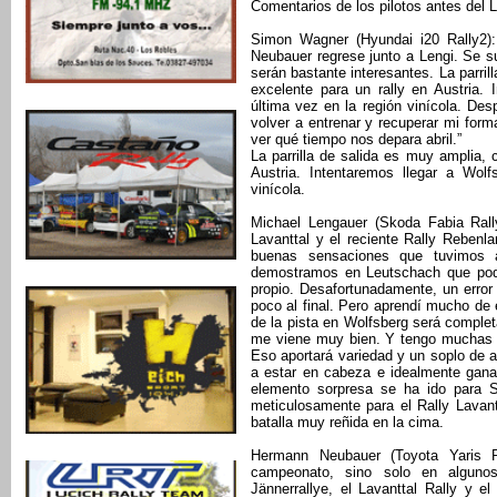
Comentarios de los pilotos antes de
Simon Wagner (Hyundai i20 Rally2)
Neubauer regrese junto a Lengi. Se 
serán bastante interesantes. La parril
excelente para un rally en Austria.
última vez en la región vinícola. De
volver a entrenar y recuperar mi form
ver qué tiempo nos depara abril.”
La parrilla de salida es muy amplia, 
Austria. Intentaremos llegar a Wol
vinícola.
Michael Lengauer (Skoda Fabia Rall
Lavanttal y el reciente Rally Rebenl
buenas sensaciones que tuvimos a
demostramos en Leutschach que podem
propio. Desafortunadamente, un error
poco al final. Pero aprendí mucho de 
de la pista en Wolfsberg será complet
me viene muy bien. Y tengo muchas 
Eso aportará variedad y un soplo de a
a estar en cabeza e idealmente ganar
elemento sorpresa se ha ido para 
meticulosamente para el Rally Lavantt
batalla muy reñida en la cima.
Hermann Neubauer (Toyota Yaris R
campeonato, sino solo en algunos 
Jännerrallye, el Lavanttal Rally y 