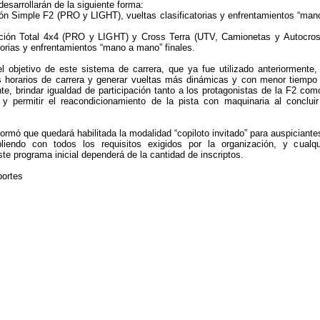
esarrollarán de la siguiente forma:
ón Simple F2 (PRO y LIGHT), vueltas clasificatorias y enfrentamientos “man
ción Total 4x4 (PRO y LIGHT) y Cross Terra (UTV, Camionetas y Autocros
atorias y enfrentamientos “mano a mano” finales.
 objetivo de este sistema de carrera, que ya fue utilizado anteriormente,
s horarios de carrera y generar vueltas más dinámicas y con menor tiempo
te, brindar igualdad de participación tanto a los protagonistas de la F2 com
 y permitir el reacondicionamiento de la pista con maquinaria al concluir
ormó que quedará habilitada la modalidad “copiloto invitado” para auspiciante
pliendo con todos los requisitos exigidos por la organización, y cualqu
te programa inicial dependerá de la cantidad de inscriptos.
ortes