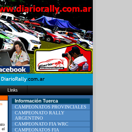
Información Tuerca
26
CAMPEONATOS PROVINCIALES
CAMPEONATO RALLY
ARGENTINO
CAMPEONATO FIA WRC
ato
 el
CAMPEONATOS FIA