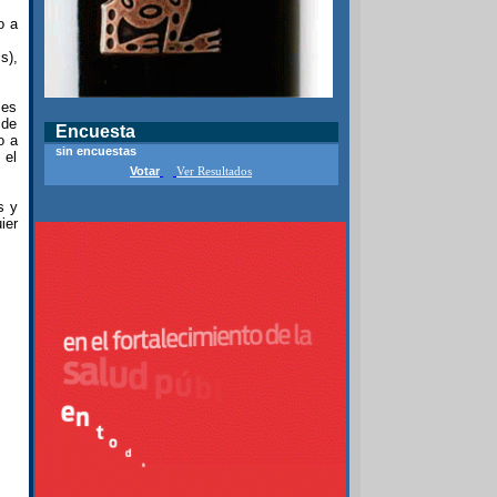
o a
s),
 es
 de
Encuesta
o a
sin encuestas
 el
Votar
Ver Resultados
s y
ier