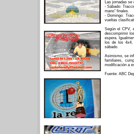
Las jornadas se d
- Sábado: Tracci
mano” finales.
- Domingo: Trac
vueltas clasific
Según el CPV, el
descomprimir lo
espera. Igualmen
los de los 4x4,
sábado.
Asimismo, se inf
familiares, cum
modificación a es
Fuente: ABC Dep