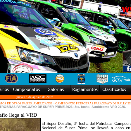
jueves 6 de agosto de 2026
TOS DE OTROS PAISES: AMERICANOS
-
CAMPEONATO PETROBRAS PARAGUAYO DE RALLY 20
OBRAS PARAGUAYO DE SUPER PRIME 2026: 3ra. fecha: Autódromo VRD 2026.
afío llega al VRD
El Super Desafío, 3ª fecha del Petrobras Campeon
Nacional de Super Prime, se llevará a cabo en