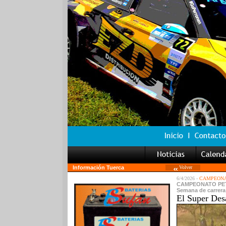
Información Tuerca
Volver
6/4/2026 -
CAMPEONA
CAMPEONATO PETR
Semana de carrera
El Super Des