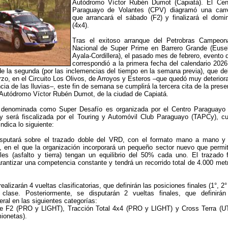
Autódromo Víctor Rubén Dumot (Capiatá). El Cen
Paraguayo de Volantes (CPV) diagramó una carr
que arrancará el sábado (F2) y finalizará el domi
(4x4).
Tras el exitoso arranque del Petrobras Campeon
Nacional de Super Prime en Barrero Grande (Euse
Ayala-Cordillera), el pasado mes de febrero, evento 
correspondió a la primera fecha del calendario 2026
de la segunda (por las inclemencias del tiempo en la semana previa), que de
rzo, en el Circuito Los Olivos, de Arroyos y Esteros –que quedó muy deterior
a de las lluvias–, este fin de semana se cumplirá la tercera cita de la prese
Autódromo Víctor Rubén Dumot, de la ciudad de Capiatá.
 denominada como Super Desafío es organizada por el Centro Paraguayo
y será fiscalizada por el Touring y Automóvil Club Paraguayo (TAPCy), c
indica lo siguiente:
isputará sobre el trazado doble del VRD, con el formato mano a mano y
o, en el que la organización incorporará un pequeño sector nuevo que permit
les (asfalto y tierra) tengan un equilibrio del 50% cada uno. El trazado 
rantizar una competencia constante y tendrá un recorrido total de 4.000 met
ealizarán 4 vueltas clasificatorias, que definirán las posiciones finales (1°, 2°
lase. Posteriormente, se disputarán 2 vueltas finales, que definirán
eral en las siguientes categorías:
le F2 (PRO y LIGHT), Tracción Total 4x4 (PRO y LIGHT) y Cross Terra (U
ionetas).