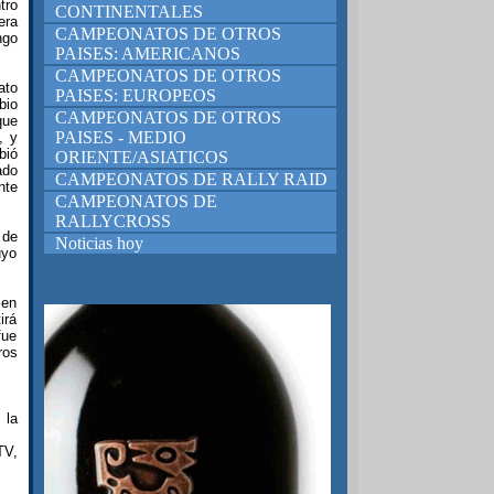
tro
CONTINENTALES
era
CAMPEONATOS DE OTROS
ngo
PAISES: AMERICANOS
CAMPEONATOS DE OTROS
ato
PAISES: EUROPEOS
bio
CAMPEONATOS DE OTROS
que
PAISES - MEDIO
, y
bió
ORIENTE/ASIATICOS
ado
CAMPEONATOS DE RALLY RAID
nte
CAMPEONATOS DE
RALLYCROSS
 de
Noticias hoy
uyo
 en
irá
fue
ros
 la
TV,