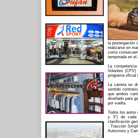
la postergación 
realizarse en ma
como consecuenci
temporada en el 
La competencia
Volantes (CPV) 
programa oficial 
La carrera se d
sentido contrari
que ambos carri
diseñado para ga
por vuelta.
Todos los autos r
y 3°) de cada c
clasificación gen
- Tracción Simp
Autocross y Cam