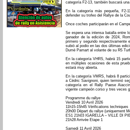
categoría F2-13, también buscará una
En la categoría más pequeña, F2-11,
defender su trofeo del Rallye de la Co
Once coches participarán en el Campe
Se espera una intensa batalla entre l
ganador de la edición de 2024, Rom
primero y segundo respectivamente en
subió al podio en las dos últimas edici
Dumè Pamart al volante de su R5 Tur
En la categoría VHRS, habrá 15 part
en múltiples ocasiones de esta prueba,
estará muy abierta.
En la categoría VMRS, habrá 8 partici
a Cédric Savignoni, quien terminó se
categoría en el Rally Paese Aiacc
vigente campeón corso y tres veces g
Programme du rallye
Vendredi 10 Avril 2026
11h15-15h45 Vérifications techniques
20h00 Départ du rallye (uniquement M
ES1 21h03 IGARELLA – VILLE DI P
21h28 Arrivée Etape 1
Samedi 11 Avril 2026