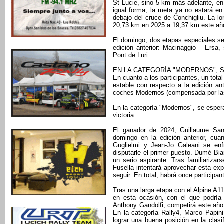
St Lucie, sino 5 km más adelante, en 
igual forma, la meta ya no estará en 
debajo del cruce de Conchigliu. La l
20,73 km en 2025 a 19,37 km este añ
El domingo, dos etapas especiales s
edición anterior: Macinaggio – Ersa, 
Pont de Luri.
EN LA CATEGORÍA "MODERNOS", S
En cuanto a los participantes, un total
estable con respecto a la edición an
coches Modernos (compensada por las
En la categoría "Modernos", se espera
victoria.
El ganador de 2024, Guillaume Sant
domingo en la edición anterior, cuan
Guglielmi y Jean-Jo Galeani se en
disputarle el primer puesto. Dumè Bia
un serio aspirante. Tras familiarizar
Fusella intentará aprovechar esta exp
seguir. En total, habrá once participan
Tras una larga etapa con el Alpine A
en esta ocasión, con el que podría 
Anthony Gandolfi, competirá este año
En la categoría Rally4, Marco Papini
lograr una buena posición en la clasif