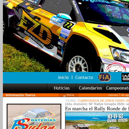
Información Tuerca
Volver
viernes 7 de a
7/4/2026 -
CAMPEONATOS DE OTROS PAISES: 
(2da. división): 56° Rallye Giraglia 2026- 
En marcha el Rally Ronde de 