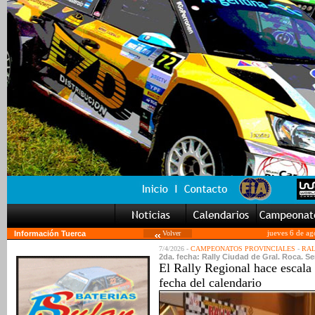
Información Tuerca
Volver
jueves 6 de ag
7/4/2026 -
CAMPEONATOS PROVINCIALES
-
RAL
2da. fecha: Rally Ciudad de Gral. Roca. S
El Rally Regional hace escala 
fecha del calendario