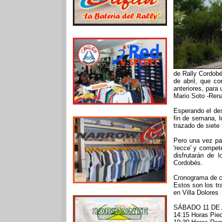
de Rally Cordobé
de abril, que c
anteriores, para 
Mario Soto -Rena
Esperando el des
fin de semana, l
trazado de siete
Pero una vez pas
'recce' y compet
disfrutarán de 
Cordobés.
Cronograma de c
Estos son los tr
en Villa Dolores
SÁBADO 11 DE 
14:15 Horas Pie