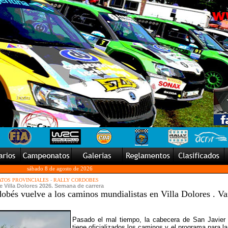
sábado 8 de agosto de 2026
TOS PROVINCIALES
-
RALLY CORDOBES
de Villa Dolores 2026. Semana de carrera
obés vuelve a los caminos mundialistas en Villa Dolores . V
Pasado el mal tiempo, la cabecera de San Javier
tiene oficializados los caminos y el programa para la