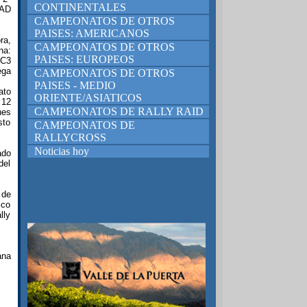
CONTINENTALES
RAD
CAMPEONATOS DE OTROS
PAISES: AMERICANOS
ra,
CAMPEONATOS DE OTROS
na:
PAISES: EUROPEOS
 C3
ega
CAMPEONATOS DE OTROS
PAISES - MEDIO
ato
ORIENTE/ASIATICOS
 12
CAMPEONATOS DE RALLY RAID
nes
sto
CAMPEONATOS DE
RALLYCROSS
Noticias hoy
ado
del
 de
ico
lly
ana