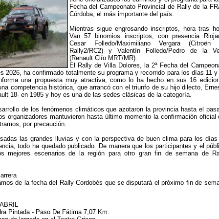
Fecha del Campeonato Provincial de Rally de la F
Córdoba, el más importante del país.
Mientras sigue engrosando inscriptos, hora tras ho
Van 57 binomios inscriptos, con presencia Rioja
Cesar Folledo/Maximiliano Vergara (Citroën
Rally2/RC2) y Valentín Folledo/Pedro de la V
(Renault Clío MRT/MR).
El Rally de Villa Dolores, la 2ª Fecha del Campeon
s 2026, ha confirmado totalmente su programa y recorrido para los días 11 y
onforma una propuesta muy atractiva, como lo ha hecho en sus 16 edicio
una competencia histórica, que arrancó con el triunfo de su hijo dilecto, Erne
ult 18- en 1985 y hoy es una de las sedes clásicas de la categoría.
arrollo de los fenómenos climáticos que azotaron la provincia hasta el pas
os organizadores mantuvieron hasta último momento la confirmación oficial 
 tramos, por precaución.
adas las grandes lluvias y con la perspectiva de buen clima para los días
encia, todo ha quedado publicado. De manera que los participantes y el públ
los mejores escenarios de la región para otro gran fin de semana de Ra
arrera
amos de la fecha del Rally Cordobés que se disputará el próximo fin de sem
ABRIL
dra Pintada - Paso De Fátima 7,07 Km.