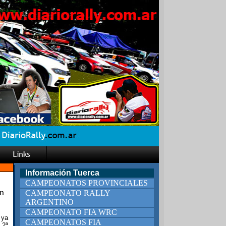
Información Tuerca
CAMPEONATOS PROVINCIALES
an
CAMPEONATO RALLY
ARGENTINO
CAMPEONATO FIA WRC
 ya
CAMPEONATOS FIA
 2ª