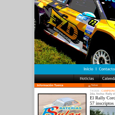
Información Tuerca
Volver
7/4/2026 -
CAMPEONA
2da. fecha: Rally 
El Rally Cord
57 inscriptos