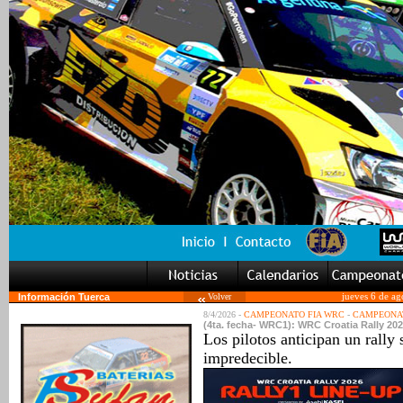
Información Tuerca
Volver
jueves 6 de ag
8/4/2026 -
CAMPEONATO FIA WRC
-
CAMPEONAT
(4ta. fecha- WRC1): WRC Croatia Rally 202
Los pilotos anticipan un rally 
impredecible.