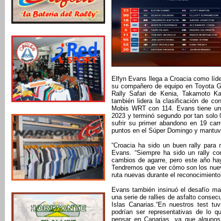
Elfyn Evans llega a Croacia como líd
su compañero de equipo en Toyota Ga
Rally Safari de Kenia, Takamoto Ka
también lidera la clasificación de c
Mobis WRT con 114. Evans tiene un e
2023 y terminó segundo por tan solo
sufrir su primer abandono en 19 carr
puntos en el Súper Domingo y mantuvo
“Croacia ha sido un buen rally para 
Evans. “Siempre ha sido un rally co
cambios de agarre, pero este año hay
Tendremos que ver cómo son los nue
ruta nuevas durante el reconocimiento
Evans también insinuó el desafío ma
una serie de rallies de asfalto consec
Islas Canarias.“En nuestros test t
podrían ser representativas de lo q
pensar en Canarias, ya que algunos 