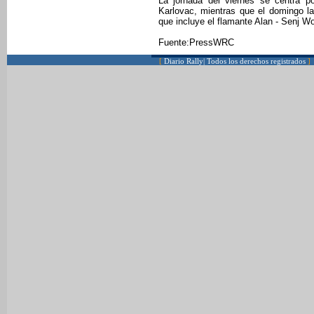
La jornada del viernes se centra p
Karlovac, mientras que el domingo la 
que incluye el flamante Alan - Senj W
Fuente:PressWRC
[
Diario Rally| Todos los derechos registrados
]