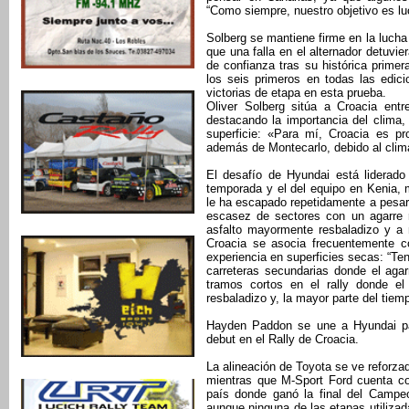
“Como siempre, nuestro objetivo es luc
Solberg se mantiene firme en la lucha 
que una falla en el alternador detuvie
de confianza tras su histórica primer
los seis primeros en todas las edic
victorias de etapa en esta prueba.
Oliver Solberg sitúa a Croacia entr
destacando la importancia del clima,
superficie: «Para mí, Croacia es pr
además de Montecarlo, debido al clima,
El desafío de Hyundai está liderado
temporada y el del equipo en Kenia, 
le ha escapado repetidamente a pesar 
escasez de sectores con un agarre r
asfalto mayormente resbaladizo y a 
Croacia se asocia frecuentemente co
experiencia en superficies secas: “T
carreteras secundarias donde el aga
tramos cortos en el rally donde e
resbaladizo y, la mayor parte del tiemp
Hayden Paddon se une a Hyundai pa
debut en el Rally de Croacia.
La alineación de Toyota se ve reforza
mientras que M-Sport Ford cuenta c
país donde ganó la final del Campe
aunque ninguna de las etapas utilizad