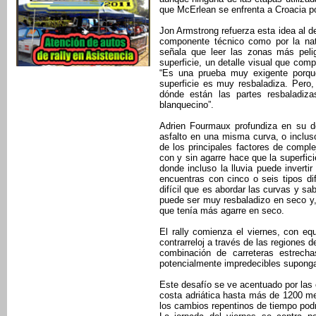
que McErlean se enfrenta a Croacia po
Jon Armstrong refuerza esta idea al de
componente técnico como por la natu
señala que leer las zonas más pelig
superficie, un detalle visual que com
“Es una prueba muy exigente porque
superficie es muy resbaladiza. Pero, 
dónde están las partes resbaladiza
blanquecino”.
Adrien Fourmaux profundiza en su de
asfalto en una misma curva, o inclu
de los principales factores de comple
con y sin agarre hace que la superficie
donde incluso la lluvia puede inverti
encuentras con cinco o seis tipos di
difícil que es abordar las curvas y sa
puede ser muy resbaladizo en seco y,
que tenía más agarre en seco.
El rally comienza el viernes, con e
contrarreloj a través de las regiones d
combinación de carreteras estrech
potencialmente impredecibles suponga
Este desafío se ve acentuado por las 
costa adriática hasta más de 1200 me
los cambios repentinos de tiempo podr