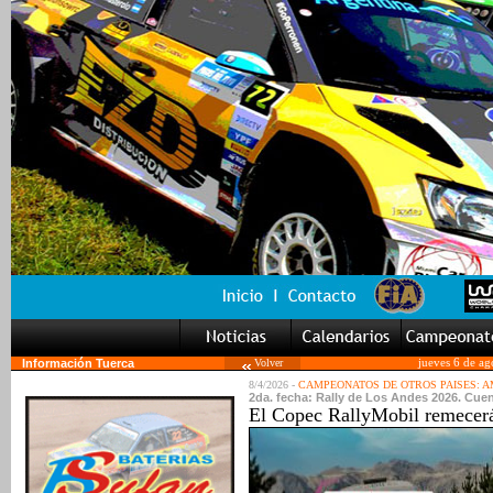
Información Tuerca
Volver
jueves 6 de ag
8/4/2026 -
CAMPEONATOS DE OTROS PAISES: 
2da. fecha: Rally de Los Andes 2026. Cuen
El Copec RallyMobil remecerá