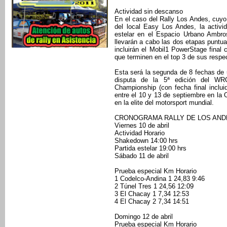
Actividad sin descanso
En el caso del Rally Los Andes, cuyo
del local Easy Los Andes, la activ
estelar en el Espacio Urbano Ambro
llevarán a cabo las dos etapas punt
incluirán el Mobil1 PowerStage final 
que terminen en el top 3 de sus respe
Esta será la segunda de 8 fechas de
disputa de la 5ª edición del WRC
Championship (con fecha final inclui
entre el 10 y 13 de septiembre en la
en la elite del motorsport mundial.
CRONOGRAMA RALLY DE LOS AND
Viernes 10 de abril
Actividad Horario
Shakedown 14:00 hrs
Partida estelar 19:00 hrs
Sábado 11 de abril
Prueba especial Km Horario
1 Codelco-Andina 1 24,83 9:46
2 Túnel Tres 1 24,56 12:09
3 El Chacay 1 7,34 12:53
4 El Chacay 2 7,34 14:51
Domingo 12 de abril
Prueba especial Km Horario