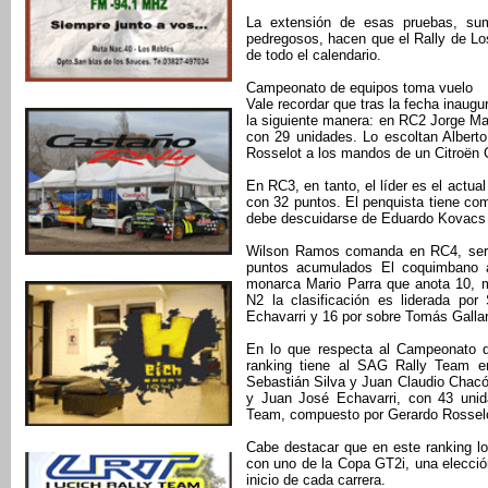
La extensión de esas pruebas, sum
pedregosos, hacen que el Rally de L
de todo el calendario.
Campeonato de equipos toma vuelo
Vale recordar que tras la fecha inaug
la siguiente manera: en RC2 Jorge Mar
con 29 unidades. Lo escoltan Albert
Rosselot a los mandos de un Citroën 
En RC3, en tanto, el líder es el actua
con 32 puntos. El penquista tiene c
debe descuidarse de Eduardo Kovacs q
Wilson Ramos comanda en RC4, serie
puntos acumulados El coquimbano a
monarca Mario Parra que anota 10, 
N2 la clasificación es liderada p
Echavarri y 16 por sobre Tomás Galla
En lo que respecta al Campeonato d
ranking tiene al SAG Rally Team e
Sebastián Silva y Juan Claudio Chac
y Juan José Echavarri, con 43 unida
Team, compuesto por Gerardo Rosselo
Cabe destacar que en este ranking l
con uno de la Copa GT2i, una elección
inicio de cada carrera.