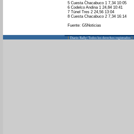
5 Cuesta Chacabuco 1 7,34 10:05
6 Codelco Andina 1 24,84 10:41
7 Túnel Tres 2 24,56 13:04
8 Cuesta Chacabuco 2 7,34 16:14
Fuente: G5Noticias
[
Diario Rally| Todos los derechos registrados
]