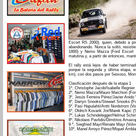
Escort RS 2000), quien, debido a p
abandonando. Nunca la soltó, resisti
1800) y Nemo Mazza (Ford Escort RS
matutina y, a partir de entonces, mant
El rally está lejos de haber terminad
porque la segunda y última etapa, 
km), con dos pasos por Seixoso, Mon
Clasificación después de la etapa 1
1º, Christophe Jacob/Isabelle Regnie
2º, Nemo Mazza/Mauro Marchiori (Ford
3º, Jesús Ferreira Pérez/Javier Anido
4º, Darryn Snooks/Stewart Snooks (Fo
5º, Pasi Hapulahti/Antti Nordstrom (Vo
6º, Oldrich Kovarik Jnr/Marek Kapic (
7º, Lukas Schindelegger/Helmut Schin
8º, Nikolaos Pavlidis/Dimitrios Amaxop
9.º, Siegfried Mayr/Renate Mayr (Volv
10º, Manel Arroyo Pérez/Miquel Ambla