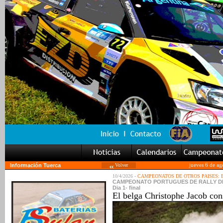
Información Tuerca
Volver
jueves 6 de ag
10/4/2026 -
CAMPEONATOS DE OTROS PAISES:
CAMPEONATO PORTUGUES DE RALLY DE AUTO
Dia 1- final
El belga Christophe Jacob cons