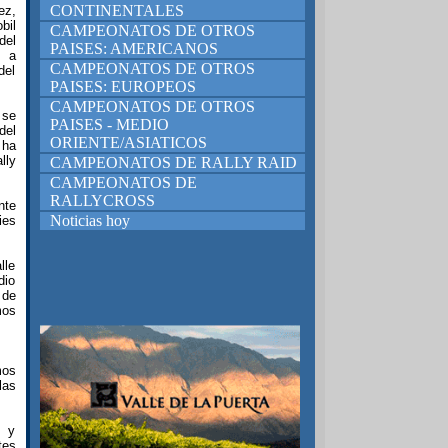
CONTINENTALES
ez,
bil
CAMPEONATOS DE OTROS
del
PAISES: AMERICANOS
s a
CAMPEONATOS DE OTROS
del
PAISES: EUROPEOS
CAMPEONATOS DE OTROS
 se
PAISES - MEDIO
del
ORIENTE/ASIATICOS
 ha
lly
CAMPEONATOS DE RALLY RAID
CAMPEONATOS DE
RALLYCROSS
nte
Noticias hoy
ies
lle
dio
 de
mos
mos
las
s y
tes