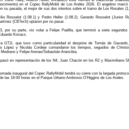
nocimiento) en el Copec RallyMobil de Los Andes 2026. El angelino marcó
en su pasada, el mejor de sus dos intentos sobre el tramo de Los Rosales (1
lio Rosselot (1:08.1) y Pedro Heller (1:08.2). Gerardo Rosselot (Junior Ra
rtínez (CBTech) optaron por no pasar.
3, por su parte, vio volar a Felipe Padilla, que terminó a siete segundos
 Eduardo Kovacs.
 GT2i, que tuvo como particularidad el despiste de Tomás de Gavardo,
ro López y Nicolás Cordeje comandaron los tiempos, seguidos de Christo
Medrano y Felipe Arenas/Sebastián Arancibia.
 pasó en representación de los N4, Juan Chacón en los R2 y Maximiliano Sf
jornada inaugural del Copec RallyMobil tendrá su cierre con la largada protocol
de las 18:00 horas en el Parque Urbano Ambrosio O’Higgins de Los Andes.