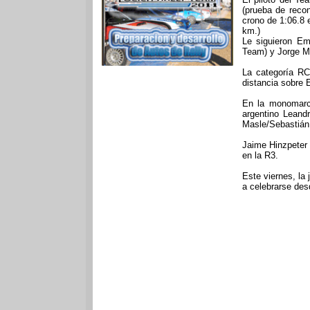
(prueba de reco
crono de 1:06.8 
km.)
Le siguieron Emi
Team) y Jorge Ma
La categoría RC
distancia sobre
En la monomarca
argentino Leand
Masle/Sebastián 
Jaime Hinzpeter
en la R3.
Este viernes, la 
a celebrarse des