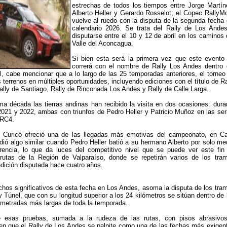
estrechas de todos los tiempos entre Jorge Martín
Alberto Heller y Gerardo Rosselot; el Copec RallyMo
vuelve al ruedo con la disputa de la segunda fecha 
calendario 2026. Se trata del Rally de Los Ande
disputarse entre el 10 y 12 de abril en los caminos 
Valle del Aconcagua.
Si bien esta será la primera vez que este evento
correrá con el nombre de Rally Los Andes dentro 
, cabe mencionar que a lo largo de las 25 temporadas anteriores, el torneo
terrenos en múltiples oportunidades, incluyendo ediciones con el título de Ra
ally de Santiago, Rally de Rinconada Los Andes y Rally de Calle Larga.
ima década las tierras andinas han recibido la visita en dos ocasiones: dura
021 y 2022, ambas con triunfos de Pedro Heller y Patricio Muñoz en las ser
 RC4.
Curicó ofreció una de las llegadas más emotivas del campeonato, en Ca
ió algo similar cuando Pedro Heller batió a su hermano Alberto por solo me
rencia, lo que da luces del competitivo nivel que se puede ver este fin
utas de la Región de Valparaíso, donde se repetirán varios de los tra
dición disputada hace cuatro años.
chos significativos de esta fecha en Los Andes, asoma la disputa de los tra
 Túnel, que con su longitud superior a los 24 kilómetros se sitúan dentro de 
metradas más largas de toda la temporada.
e esas pruebas, sumada a la rudeza de las rutas, con pisos abrasivo
en que el Rally de Los Andes se palpite como una de las fechas más exigen