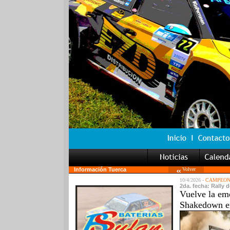
Información Tuerca
Volver
10/4/2026 -
CAMPEONA
2da. fecha: Rally 
Vuelve la em
Shakedown e