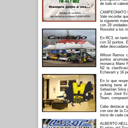
de todo el calend
CAMPEONATO 
Vale recordar qu
la siguiente man
con 29 unidades
Rosselot a los m
En RC3, en tanto,
con 32 puntos. 
debe descuidarse
Wilson Ramos co
puntos acumula
monarca Mario P
N2 la clasifica
Echavarri y 16 p
En lo que respe
ranking tiene 
Sebastián Silva
y Juan José Ech
Team, compuesto
Cabe destacar q
con uno de la Co
inicio de cada ca
ALBERTO HELL
El piloto del Te