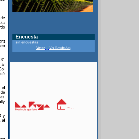
 de
bla
rdo
Encuesta
rt)
sin encuestas
oco
Votar
Ver Resultados
 31
 al
Gol
osé
 el
 de
nez
lly
R y
 al
own