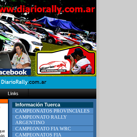
Información Tuerca
6
CAMPEONATOS PROVINCIALES
CAMPEONATO RALLY
ARGENTINO
CAMPEONATO FIA WRC
que
CAMPEONATOS FIA
más