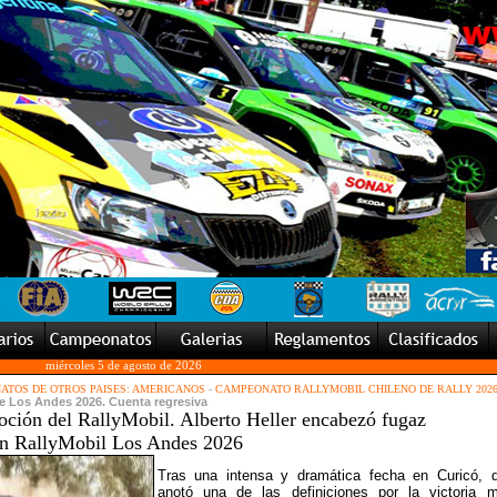
miércoles 5 de agosto de 2026
TOS DE OTROS PAISES: AMERICANOS
-
CAMPEONATO RALLYMOBIL CHILENO DE RALLY 202
de Los Andes 2026. Cuenta regresiva
oción del RallyMobil. Alberto Heller encabezó fugaz
n RallyMobil Los Andes 2026
Tras una intensa y dramática fecha en Curicó, 
anotó una de las definiciones por la victoria 