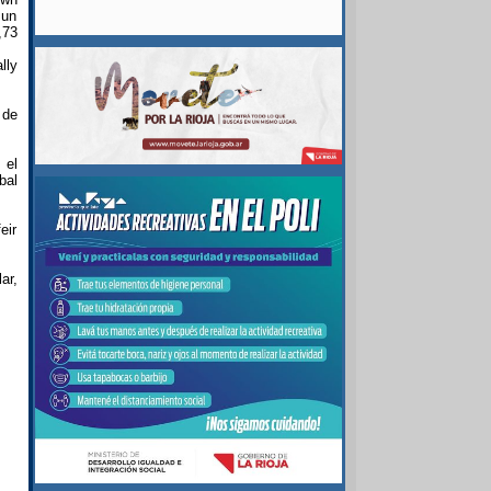
 un
,73
lly
 de
 el
bal
eir
ar,