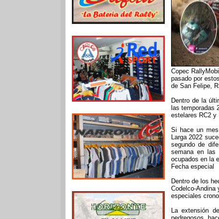
Copec RallyMobil
pasado por estos 
de San Felipe, R
Dentro de la últ
las temporadas 2
estelares RC2 y
Si hace un mes 
Larga 2022 suced
segundo de dife
semana en las r
ocupados en la e
Fecha especial
Dentro de los he
Codelco-Andina y
especiales crono
La extensión d
pedregosos, hac