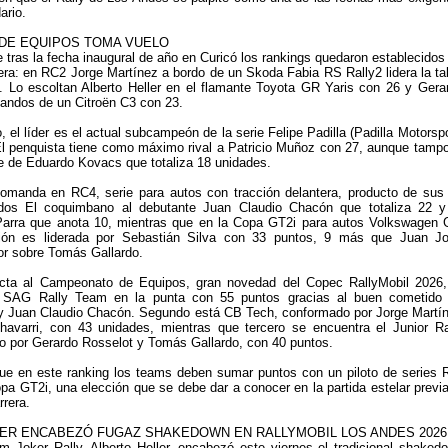
ario.
DE EQUIPOS TOMA VUELO
e tras la fecha inaugural de año en Curicó los rankings quedaron establecidos
era: en RC2 Jorge Martínez a bordo de un Skoda Fabia RS Rally2 lidera la ta
. Lo escoltan Alberto Heller en el flamante Toyota GR Yaris con 26 y Gera
andos de un Citroën C3 con 23.
 el líder es el actual subcampeón de la serie Felipe Padilla (Padilla Motorspo
El penquista tiene como máximo rival a Patricio Muñoz con 27, aunque tamp
 de Eduardo Kovacs que totaliza 18 unidades.
manda en RC4, serie para autos con tracción delantera, producto de sus
dos El coquimbano al debutante Juan Claudio Chacón que totaliza 22 y
arra que anota 10, mientras que en la Copa GT2i para autos Volkswagen 
ción es liderada por Sebastián Silva con 33 puntos, 9 más que Juan J
or sobre Tomás Gallardo.
cta al Campeonato de Equipos, gran novedad del Copec RallyMobil 2026,
al SAG Rally Team en la punta con 55 puntos gracias al buen cometido
 y Juan Claudio Chacón. Segundo está CB Tech, conformado por Jorge Martí
avarri, con 43 unidades, mientras que tercero se encuentra el Junior Ra
 por Gerardo Rosselot y Tomás Gallardo, con 40 puntos.
ue en este ranking los teams deben sumar puntos con un piloto de series 
pa GT2i, una elección que se debe dar a conocer en la partida estelar previa
rrera.
ER ENCABEZÓ FUGAZ SHAKEDOWN EN RALLYMOBIL LOS ANDES 2026
am Joker Rally, Alberto Heller, encabezó este viernes el tradicional shaked