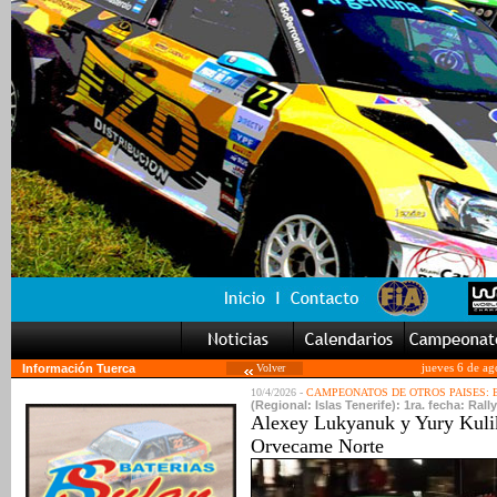
Información Tuerca
Volver
jueves 6 de ag
10/4/2026 -
CAMPEONATOS DE OTROS PAISES:
(Regional: Islas Tenerife): 1ra. fecha: Ral
Alexey Lukyanuk y Yury Kuli
Orvecame Norte