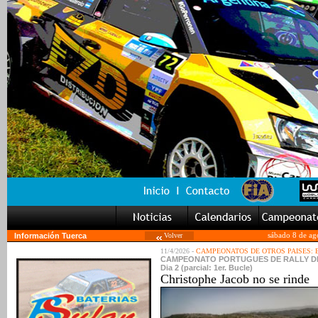
Información Tuerca
Volver
sábado 8 de ag
11/4/2026 -
CAMPEONATOS DE OTROS PAISES:
CAMPEONATO PORTUGUES DE RALLY DE AUTO
Dia 2 (parcial: 1er. Bucle)
Christophe Jacob no se rinde