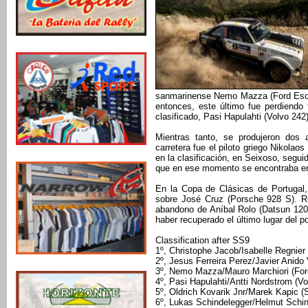
sanmarinense Nemo Mazza (Ford Escort
entonces, este último fue perdiendo
clasificado, Pasi Hapulahti (Volvo 242)
Mientras tanto, se produjeron dos 
carretera fue el piloto griego Nikolao
en la clasificación, en Seixoso, segu
que en ese momento se encontraba en
En la Copa de Clásicas de Portugal,
sobre José Cruz (Porsche 928 S). Rui
abandono de Aníbal Rolo (Datsun 1200
haber recuperado el último lugar del p
Classification after SS9
1º, Christophe Jacob/Isabelle Regnie
2º, Jesus Ferreira Perez/Javier Anido
3º, Nemo Mazza/Mauro Marchiori (For
4º, Pasi Hapulahti/Antti Nordstrom (V
5º, Oldrich Kovarik Jnr/Marek Kapic (
6º, Lukas Schindelegger/Helmut Schin