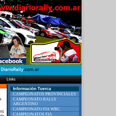
Información Tuerca
CAMPEONATOS PROVINCIALES
a
CAMPEONATO RALLY
ARGENTINO
CAMPEONATO FIA WRC
 RS
CAMPEONATOS FIA
nda