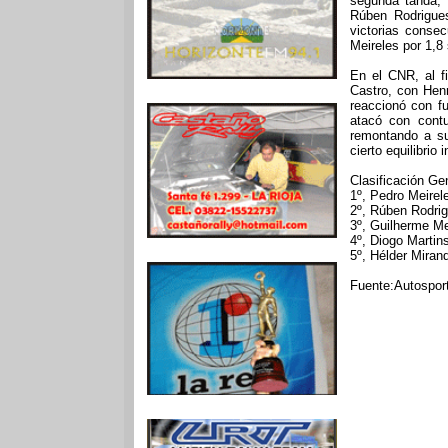
segunda tanda, 
Rúben Rodrigue
victorias conse
Meireles por 1,8 
En el CNR, al f
Castro, con Hen
reaccionó con f
atacó con contu
remontando a su
cierto equilibrio
Clasificación Ge
1º, Pedro Meire
2º, Rúben Rodrig
3º, Guilherme Me
4º, Diogo Martin
5º, Hélder Miran
Fuente:Autosport