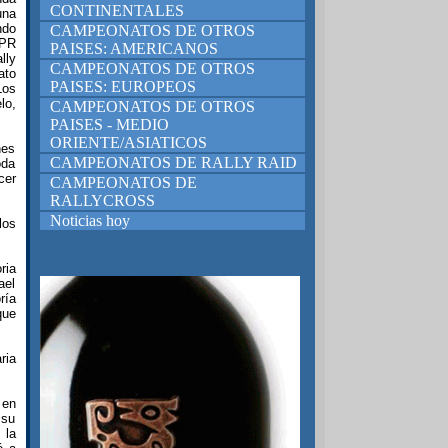
CONTINENTALES
una
ndo
CAMPEONATOS DE OTROS
CPR
PAISES: AMERICANOS
lly
CAMPEONATOS DE OTROS
ato
PAISES: EUROPEOS
Los
lo,
CAMPEONATOS DE OTROS
PAISES - MEDIO
ORIENTE/ASIATICOS
nes
CAMPEONATOS DE RALLY RAID
oda
cer
CAMPEONATOS DE
RALLYCROSS
Noticias hoy
los
ria
ael
ría
que
ria
 en
 su
 la