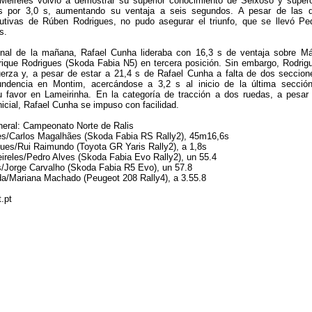
Meireles volvió a demostrar su superior conocimiento de Seixoso y super
s por 3,0 s, aumentando su ventaja a seis segundos. A pesar de las 
cutivas de Rúben Rodrigues, no pudo asegurar el triunfo, que se llevó Pe
s.
inal de la mañana, Rafael Cunha lideraba con 16,3 s de ventaja sobre Má
rique Rodrigues (Skoda Fabia N5) en tercera posición. Sin embargo, Rodrig
uerza y, a pesar de estar a 21,4 s de Rafael Cunha a falta de dos seccion
ndencia en Montim, acercándose a 3,2 s al inicio de la última secció
 favor en Lameirinha. En la categoría de tracción a dos ruedas, a pesar
 inicial, Rafael Cunha se impuso con facilidad.
neral: Campeonato Norte de Ralis
les/Carlos Magalhães (Skoda Fabia RS Rally2), 45m16,6s
ues/Rui Raimundo (Toyota GR Yaris Rally2), a 1,8s
ireles/Pedro Alves (Skoda Fabia Evo Rally2), un 55.4
s/Jorge Carvalho (Skoda Fabia R5 Evo), un 57.8
da/Mariana Machado (Peugeot 208 Rally4), a 3.55.8
.pt