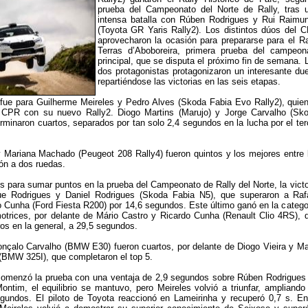
prueba del Campeonato del Norte de Rally, tras 
intensa batalla con Rúben Rodrigues y Rui Raimu
(Toyota GR Yaris Rally2). Los distintos dúos del 
aprovecharon la ocasión para prepararse para el Ra
Terras d’Aboboreira, primera prueba del campeon
principal, que se disputa el próximo fin de semana. 
dos protagonistas protagonizaron un interesante due
repartiéndose las victorias en las seis etapas.
 fue para Guilherme Meireles y Pedro Alves (Skoda Fabia Evo Rally2), quie
 CPR con su nuevo Rally2. Diogo Martins (Marujo) y Jorge Carvalho (Sk
rminaron cuartos, separados por tan solo 2,4 segundos en la lucha por el ter
 Mariana Machado (Peugeot 208 Rally4) fueron quintos y los mejores entre 
ón a dos ruedas.
os para sumar puntos en la prueba del Campeonato de Rally del Norte, la victo
ue Rodrigues y Daniel Rodrigues (Skoda Fabia N5), que superaron a Raf
Cunha (Ford Fiesta R200) por 14,6 segundos. Este último ganó en la catego
otrices, por delante de Mário Castro y Ricardo Cunha (Renault Clio 4RS), 
ros en la general, a 29,5 segundos.
nçalo Carvalho (BMW E30) fueron cuartos, por delante de Diogo Vieira y Ma
(BMW 325I), que completaron el top 5.
comenzó la prueba con una ventaja de 2,9 segundos sobre Rúben Rodrigues
ntim, el equilibrio se mantuvo, pero Meireles volvió a triunfar, ampliando
egundos. El piloto de Toyota reaccionó en Lameirinha y recuperó 0,7 s. En