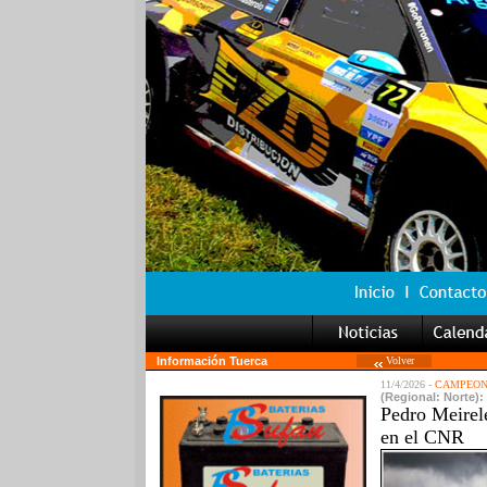
Información Tuerca
Volver
11/4/2026 -
CAMPEONA
(Regional: Norte): 
Pedro Meirele
en el CNR