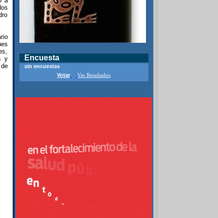
ó a
dos
dro
rio
ues
es,
Encuesta
n y
 de
sin encuestas
Votar
Ver Resultados