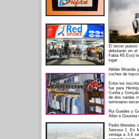
El tercer puesto
debutarán en el
Fabia R5 Evo) te
lugar.
Hélder Miranda y
coches de tracci
Entre los inscrit
fue para Henriq
Cunha y Gonçalo 
de dos ruedas m
terminaron terce
Rui Guedes y Go
Allen e Gouveia 
Pedro Meireles 
Seixoso 1. En Mo
ventaja a 3,6 s