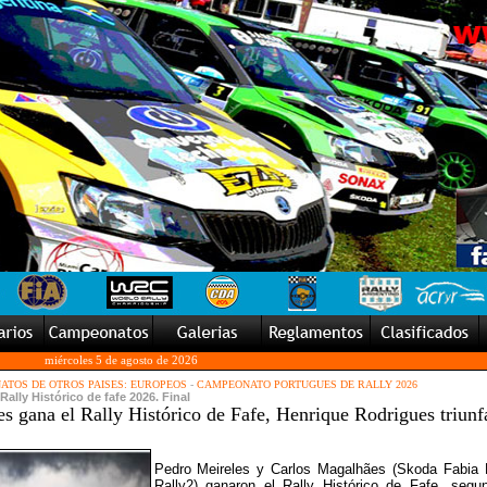
miércoles 5 de agosto de 2026
TOS DE OTROS PAISES: EUROPEOS
-
CAMPEONATO PORTUGUES DE RALLY 2026
Rally Histórico de fafe 2026. Final
s gana el Rally Histórico de Fafe, Henrique Rodrigues triunf
Pedro Meireles y Carlos Magalhães (Skoda Fabia
Rally2) ganaron el Rally Histórico de Fafe, segu