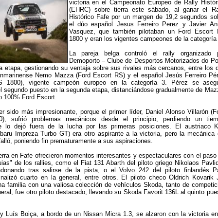
victoria en el Campeonato Europeo de Rally Histór
(EHRC) sobre tierra este sábado, al ganar el Ra
Histórico Fafe por un margen de 19,2 segundos so
el dúo español Jesus Ferreiro Perez y Javier An
Vasquez, que también pilotaban un Ford Escort
1800 y eran los vigentes campeones de la categoría 
La pareja belga controló el rally organizado 
Demoporto – Clube de Desportos Motorizados do Po
 etapa, gestionando su ventaja sobre sus rivales más cercanos, entre los 
anmarinense Nemo Mazza (Ford Escort RS) y el español Jesús Ferreiro Pé
S 1800), vigente campeón europeo en la categoría 3. Pérez se aseg
el segundo puesto en la segunda etapa, distanciándose gradualmente de Maz
o 100% Ford Escort.
r sido más impresionante, porque el primer líder, Daniel Alonso Villarón (F
), sufrió problemas mecánicos desde el principio, perdiendo un tie
e lo dejó fuera de la lucha por las primeras posiciones. El austriaco K
aru Impreza Turbo GT) era otro aspirante a la victoria, pero la mecánica 
alló, poniendo fin prematuramente a sus aspiraciones.
erra en Fafe ofrecieron momentos interesantes y espectaculares con el paso
uias" de los rallies, como el Fiat 131 Abarth del piloto griego Nikolaos Pavlid
onando tras salirse de la pista, o el Volvo 242 del piloto finlandés P
inalizó cuarto en la general, entre otros. El piloto checo Oldrich Kovarik J
a familia con una valiosa colección de vehículos Skoda, tanto de competic
ral, fue otro piloto destacado, llevando su Skoda Favorit 136L al quinto pue
 y Luís Boiça, a bordo de un Nissan Micra 1.3, se alzaron con la victoria en