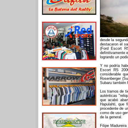
desde la segunda
destacaron el s
(Ford Escort R
definitivamente 
logrando un podi
Y no podría habe
Escort RS 2000
considerable qu
Rosenberger (Sub
Subaru también f
Los tramos de ti
auténticas "reliq
que acabó aband
Hapulahti, que f
procedente de un
como de uso gene
de la general.
Filipe Madureira