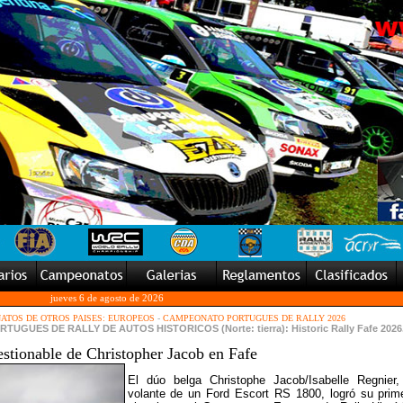
jueves 6 de agosto de 2026
TOS DE OTROS PAISES: EUROPEOS
-
CAMPEONATO PORTUGUES DE RALLY 2026
GUES DE RALLY DE AUTOS HISTORICOS (Norte: tierra): Historic Rally Fafe 2026
estionable de Christopher Jacob en Fafe
El dúo belga Christophe Jacob/Isabelle Regnier,
volante de un Ford Escort RS 1800, logró su prim