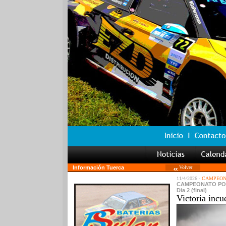
Información Tuerca
Volver
11/4/2026 -
CAMPEONA
CAMPEONATO PORTU
Dia 2 (final)
Victoria incu