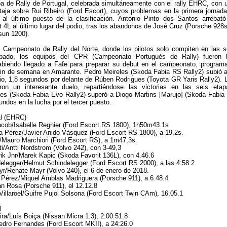
a de Rally de Portugal, celebrada simultáneamente con el rally EHRC, con 
aja sobre Rui Ribeiro (Ford Escort), cuyos problemas en la primera jornada
 al último puesto de la clasificación. António Pinto dos Santos arrebató
 4L al último lugar del podio, tras los abandonos de José Cruz (Porsche 928s
sun 1200).
l Campeonato de Rally del Norte, donde los pilotos solo compiten en las s
bado, los equipos del CPR (Campeonato Portugués de Rally) fueron 
habiendo llegado a Fafe para preparar su debut en el campeonato, program
fin de semana en Amarante. Pedro Meireles (Skoda Fabia RS Rally2) subió a
io, 1,8 segundos por delante de Rúben Rodrigues (Toyota GR Yaris Rally2). 
ron un interesante duelo, repartiéndose las victorias en las seis etap
les (Skoda Fabia Evo Rally2) superó a Diogo Martins [Marujo] (Skoda Fabia
ndos en la lucha por el tercer puesto.
al (EHRC)
acob/Isabelle Regnier (Ford Escort RS 1800), 1h50m43.1s
ra Pérez/Javier Anido Vásquez (Ford Escort RS 1800), a 19,2s.
Mauro Marchiori (Ford Escort RS), a 1m47,3s.
ti/Antti Nordstrom (Volvo 242), con 3-49,3
rik Jnr/Marek Kapic (Skoda Favorit 136L), con 4.46.6
elegger/Helmut Schindelegger (Ford Escort RS 2000), a las 4:58.2
ayr/Renate Mayr (Volvo 240), el 6 de enero de 2018.
 Pérez/Miquel Amblas Madriguera (Porsche 911), a 6.48.4
an Rosa (Porsche 911), el 12.12.8
Villaroel/Guifre Pujol Solsona (Ford Escort Twin CAm), 16.05.1
l
ira/Luís Boiça (Nissan Micra 1.3), 2:00:51.8
Pedro Fernandes (Ford Escort MKII), a 24:26.0