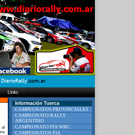
Información Tuerca
CAMPEONATOS PROVINCIALES
.
CAMPEONATO RALLY
ARGENTINO
CAMPEONATO FIA WRC
 al
era
CAMPEONATOS FIA