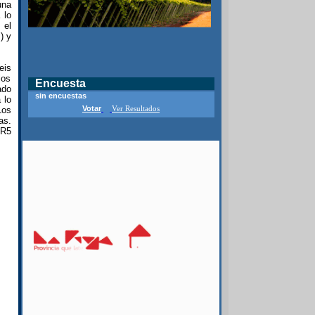
una
 lo
 el
) y
eis
los
Encuesta
ado
sin encuestas
 lo
Votar
Los
Ver Resultados
as.
 R5