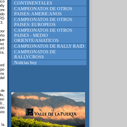
ico
CONTINENTALES
lly
CAMPEONATOS DE OTROS
bre
PAISES: AMERICANOS
ido
 RS
CAMPEONATOS DE OTROS
3.
PAISES: EUROPEOS
CAMPEONATOS DE OTROS
por
PAISES - MEDIO
rto
que
ORIENTE/ASIATICOS
rez
CAMPEONATOS DE RALLY RAID
uró
CAMPEONATOS DE
za,
RALLYCROSS
Noticias hoy
ord
mpo
ris
del
 de
is,
asi
r.,
ión
sto
 la