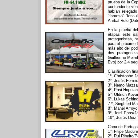
prueba de la Cop
contundente vent
habían relegado
"famoso" Renault
Aníbal Rolo (Dat
En la prueba de
etapas este sá
protagonistas, 
para el próximo 
más alto del pod
dos protagoniza
Guilherme Meire
Evo) por 2,4 segu
Clasificación fin
1º, Christophe J
2º, Jesús Ferrei
3º, Nemo Mazza/
4º, Pasi Hapulah
5º, Oldrich Kova
6º, Lukas Schind
7.º, Siegfried M
8º, Manel Arroyo
9º, Jordi Pons/J
10º, Jesús Diez 
Copa de Portuga
1º, Filipe Madure
2º, Rui Ribeiro/