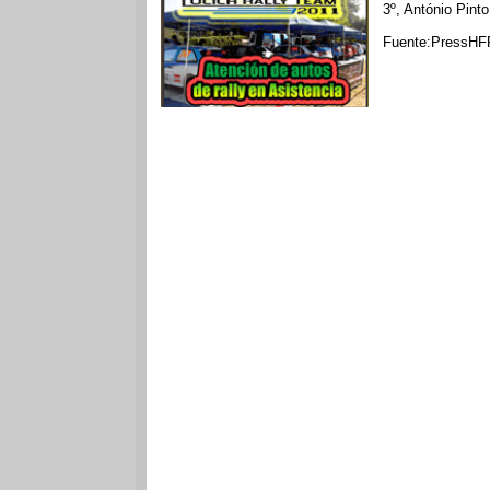
3º, António Pint
Fuente:PressHF