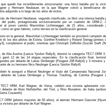
 que quedó fue increíblemente emocionante: una feroz batalla por la victo
gner y Hermann Neubauer, en la que Wagner volvió a beneficiarse de
ía adquirido a lo largo de los años de éxitos.
etrás de Hermann Neubauer, segundo clasificado, se libró una intensa batalla 
o del podio, protagonizada exclusivamente por un cuarteto de ORM-2, 
nó al joven carintio Maximilian Lichtenegger, de 21 años, considerado 
como un gran talento, como tercero en la clasificación general.
esto en la general, Maximilian Lichtenegger también se proclamó campeón de
 él, los dos pilotos de Estiria, Günther Knobloch y Roland Stengg (ambos 
ly3), completaron el podio, mientras que Christoph Zellhofer (Suzuki Swift Z
, de Alta Austria (Lancia Ypsilon Rally4), dominó la categoría TEC7 ORM 3.
 ganó 12 de las 14 etapas especiales. En la clasificación final, termin
gundos por delante de Lukas Dirnberger (Peugeot 208 Rally4) y 3 minutos y
ante de su hermano Nico Neulinger (Lancia Ypsilon Rally4).
mbién le aseguró a Marcel Neulinger el título del Campeonato Nacional Jun
delante de Lukas Dirnberger y Thomas Traußnig, de Carintia (Peugeot 
 TEC7 HRM, Karl Wagner, de Viena, celebró una victoria aplastante con
 delante de Alois Nothdurfter, del Tirol, y Rino Muradore, de Italia (ambos
Sierra Cosworth).
C7 ORM (pilotos mayores de 50 años), el alemán Hermann Gassner (Hyun
la victoria por delante de Karl Wagner.