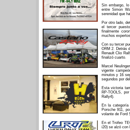
Sin embargo, lo
entre Simon Wa
serenidad que hab
Por otro lado, d
el tercer puest
finalmente coro
muchos expertos 
Con su tercer pu
ORM 2. Detrás de
Renault Clio Ral
finalizó cuarto.
Marcel Neulinger
vigente campeón
minutos y 16 se
segundos por del
Esta victoria ta
RP-TOOLS, por 
Rally4).
En la categoría
Porsche 911, por
volante de Ford 
En el Trofeo TE
i20) se alzó con 