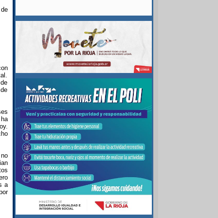
 de
con
al.
 de
 de
ses
 ha
oy.
cho
 no
ian
tos
ero
s a
por