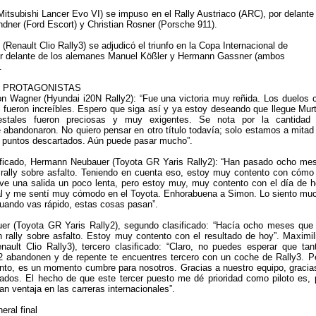
(Mitsubishi Lancer Evo VI) se impuso en el Rally Austriaco (ARC), por delante
dner (Ford Escort) y Christian Rosner (Porsche 911).
Renault Clio Rally3) se adjudicó el triunfo en la Copa Internacional de
por delante de los alemanes Manuel Kößler y Hermann Gassner (ambos
.
 PROTAGONISTAS
n Wagner (Hyundai i20N Rally2): “Fue una victoria muy reñida. Los duelos 
fueron increíbles. Espero que siga así y ya estoy deseando que llegue Murt
estales fueron preciosas y muy exigentes. Se nota por la cantidad
e abandonaron. No quiero pensar en otro título todavía; solo estamos a mitad
 puntos descartados. Aún puede pasar mucho”.
ificado, Hermann Neubauer (Toyota GR Yaris Rally2): “Han pasado ocho me
 rally sobre asfalto. Teniendo en cuenta eso, estoy muy contento con cómo
uve una salida un poco lenta, pero estoy muy, muy contento con el día de h
al y me sentí muy cómodo en el Toyota. Enhorabuena a Simon. Lo siento mu
cuando vas rápido, estas cosas pasan”.
r (Toyota GR Yaris Rally2), segundo clasificado: “Hacía ocho meses que
n rally sobre asfalto. Estoy muy contento con el resultado de hoy”. Maximil
nault Clio Rally3), tercero clasificado: “Claro, no puedes esperar que tan
2 abandonen y de repente te encuentres tercero con un coche de Rally3. P
nto, es un momento cumbre para nosotros. Gracias a nuestro equipo, gracia
nados. El hecho de que este tercer puesto me dé prioridad como piloto es, 
n ventaja en las carreras internacionales”.
eral final