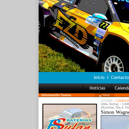
Información Tuerca
Volver
11/4/2026 -
CAMPEONA
(2da. fecha) – CA
(Austria). Dia 2- fi
Simon Wagne