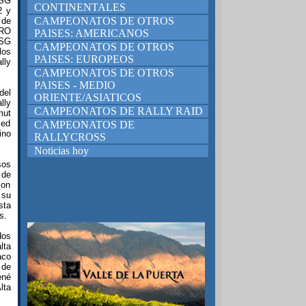
 SG
CONTINENTALES
2 y
CAMPEONATOS DE OTROS
 de
ERO
PAISES: AMERICANOS
 SG
CAMPEONATOS DE OTROS
los
PAISES: EUROPEOS
lly
CAMPEONATOS DE OTROS
PAISES - MEDIO
del
ORIENTE/ASIATICOS
lly
CAMPEONATOS DE RALLY RAID
mut
ied
CAMPEONATOS DE
ino
RALLYCROSS
Noticias hoy
sos
 de
mon
 su
sta
s.
dos
lta
aco
 de
ené
lta