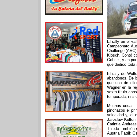
El rally en el va
Campeonato Aust
Challenge (ARC).
Klösch. Contó co
Gabriel, y en par
que dedicó toda s
El rally de Wol
abandonos. De lo
que uno de ello
Wagner en la re
sexto título con
temporada, ni siq
Muchas cosas tu
pinchazos el pr
velocidad y, al 
Jaroslaw Koltun,
Carintia Andrea
Thiede también se
Austria Patrik G