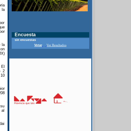
ria
 la
por
que
por
Encuesta
sin encuestas
 la
Votar
Ver Resultados
con
MX)
 El
ó 2
 10
ior
208
 su
 al
dai