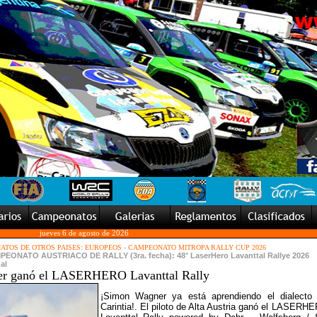
jueves 6 de agosto de 2026
TOS DE OTROS PAISES: EUROPEOS
-
CAMPEONATO MITROPA RALLY CUP 2026
MPEONATO AUSTRIACO DE RALLY (3ra. fecha): 48° LaserHero Lavanttal Rallye 2026
nal
r ganó el LASERHERO Lavanttal Rally
¡Simon Wagner ya está aprendiendo el dialecto
Carintia!. El piloto de Alta Austria ganó el LASERH