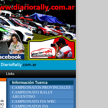
Información Tuerca
CAMPEONATOS PROVINCIALES
CAMPEONATO RALLY
ARGENTINO
 de
CAMPEONATO FIA WRC
ERO
CAMPEONATOS FIA