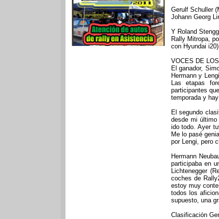
Gerulf Schuller 
Johann Georg Lin
Y Roland Stengg (
Rally Mitropa, 
con Hyundai i20)
VOCES DE LOS
El ganador, Simo
Hermann y Lengi 
Las etapas for
participantes qu
temporada y hay
El segundo clas
desde mi último
ido todo. Ayer t
Me lo pasé geni
por Lengi, pero 
Hermann Neubaue
participaba en u
Lichtenegger (Re
coches de Rally
estoy muy conte
todos los aficio
supuesto, una gra
Clasificación Gen