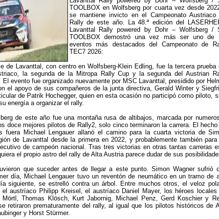
Lavanttal Rally powered by Dohr – Wolfsberg /
TOOLBOX en Wolfsberg por cuarta vez desde 202
se mantiene invicto en el Campeonato Austriaco
Rally de este año. La 48.ª edición del LASERH
Lavanttal Rally powered by Dohr – Wolfsberg /
TOOLBOX demostró una vez más ser uno de 
eventos más destacados del Campeonato de Ra
TEC7 2026:
lle de Lavanttal, con centro en Wolfsberg-Klein Edling, fue la tercera prueba 
riaco, la segunda de la Mitropa Rally Cup y la segunda del Austrian Ra
 El evento fue organizado nuevamente por MSC Lavanttal, presidido por Hel
n el apoyo de sus compañeros de la junta directiva, Gerald Winter y Siegfr
ticular de Patrik Hochegger, quien en esta ocasión no participó como piloto, s
u energía a organizar el rally.
fsberg de este año fue una montaña rusa de altibajos, marcada por numero
s doce mejores pilotos de Rally2, solo cinco terminaron la carrera. El hecho
s fuera Michael Lengauer allanó el camino para la cuarta victoria de Si
gión de Lavanttal desde la primera en 2022, y probablemente también para
secutivo de campeón nacional. Tras tres victorias en otras tantas carreras e
uiera el propio astro del rally de Alta Austria parece dudar de sus posibilidade
vieron que suceder antes de llegar a este punto. Simon Wagner sufrió 
imer día, Michael Lengauer tuvo un reventón de neumático en un tramo de a
día siguiente, se estrelló contra un árbol. Entre muchos otros, el veloz pol
 el austríaco Philipp Kreisel, el austríaco Daniel Mayer, los héroes locales
s Mörtl, Thomas Klösch, Kurt Jabornig, Michael Penz, Gerd Koschier y R
 retiraron prematuramente del rally, al igual que los pilotos históricos de A
aubinger y Horst Stürmer.