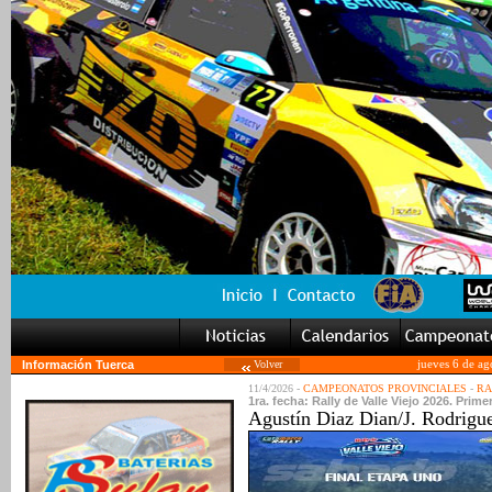
Información Tuerca
Volver
jueves 6 de ag
11/4/2026 -
CAMPEONATOS PROVINCIALES
-
RA
1ra. fecha: Rally de Valle Viejo 2026. Primer
Agustín Diaz Dian/J. Rodrigu