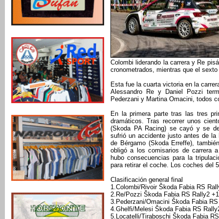
Colombi liderando la carrera y Re pis
cronometrados, mientras que el sexto 
Esta fue la cuarta victoria en la carr
Alessandro Re y Daniel Pozzi term
Pederzani y Martina Omacini, todos c
En la primera parte tras las tres 
dramáticos. Tras recorrer unos cien
(Skoda PA Racing) se cayó y se de
sufrió un accidente justo antes de la
de Bérgamo (Skoda Erreffe), también 
obligó a los comisarios de carrera 
hubo consecuencias para la tripulaci
para retirar el coche. Los coches del 5
Clasificación general final
1.Colombi/Rivoir Škoda Fabia RS Rall
2.Re/Pozzi Škoda Fabia RS Rally2 +1
3.Pederzani/Omacini Škoda Fabia RS 
4.Ghelfi/Melesi Škoda Fabia RS Rally
5.Locatelli/Tiraboschi Škoda Fabia RS