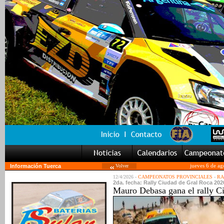
Información Tuerca
Volver
jueves 6 de ag
12/4/2026 -
CAMPEONATOS PROVINCIALES
-
RA
2da. fecha: Rally Ciudad de Gral Roca 202
Mauro Debasa gana el rally C