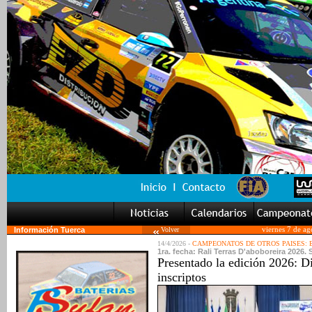
Información Tuerca
Volver
viernes 7 de a
14/4/2026 -
CAMPEONATOS DE OTROS PAISES:
1ra. fecha: Rali Terras D'aboboreira 2026.
Presentado la edición 2026: D
inscriptos