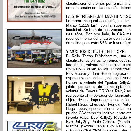
clasificación el viernes por la mañan
de esta sesión de clasificación determ
LA SUPERESPECIAL MANTIENE SU
La etapa inaugural concluirá, tras l
Marão (12,29 km), con la superespec
localidad. Se trata de una versión to
tres años. Por otro lado, la CAA man
reconocimiento del circuito con la s
de salida para esta SS3 se invertir
Y MUCHOS DEBUTS EN EL CPR
El Rally Terras D’Aboboreira, una
clasificatorias en los territorios de
los pilotos, volverá a reunir a un ele
RS Rally2), quien en los últimos tre
Kris Meeke y Dani Sordo, regresa co
esperan varios debuts, como el sona
Fontes al volante del Ypsilon Rally2,
piloto que cambia de coche, optando a
volante del Toyota GR Yaris Rally2 e
representa al importador del fabrican
objeto de una importante renovación.
Rafael Rêgo. El equipo Hyundai Portu
Hugo Lopes, que estarán al volante d
prueba CAA también incluye, entre ot
(Skoda Fabia Evo Rally2), Ricardo F
Evo Rally2) y Paulo Caldeira (Skoda
Martins (Skoda Fabia Evo Rally2) 
categoría CPR 2RM (tracción a dos r