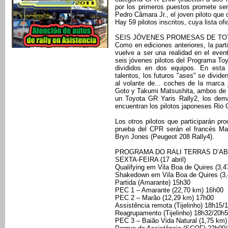
por los primeros puestos promete ser
Pedro Câmara Jr., el joven piloto qu
Hay 59 pilotos inscritos, cuya lista ofi
SEIS JÓVENES PROMESAS DE TO
Como en ediciones anteriores, la part
vuelve a ser una realidad en el even
seis jóvenes pilotos del Programa T
divididos en dos equipos. En esta i
talentos, los futuros "ases" se divid
al volante de... coches de la marca
Goto y Takumi Matsushita, ambos de na
un Toyota GR Yaris Rally2, los demá
encuentran los pilotos japoneses Rio
Los otros pilotos que participarán pr
prueba del CPR serán el francés Mat
Bryn Jones (Peugeot 208 Rally4).
PROGRAMA DO RALI TERRAS D’A
SEXTA-FEIRA (17 abril)
Qualifying em Vila Boa de Quires (3,
Shakedown em Vila Boa de Quires (3
Partida (Amarante) 15h30
PEC 1 – Amarante (22,70 km) 16h00
PEC 2 – Marão (12,29 km) 17h00
Assistência remota (Tijelinho) 18h15/
Reagrupamento (Tijelinho) 18h32/20h
PEC 3 – Baião Vida Natural (1,75 km)