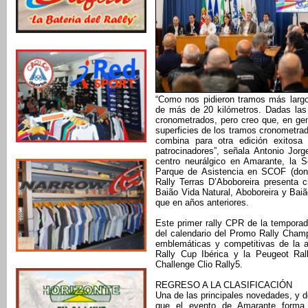
“Como nos pidieron tramos más largo
de más de 20 kilómetros. Dadas las
cronometrados, pero creo que, en gene
superficies de los tramos cronometrad
combina para otra edición exitosa
patrocinadores”, señala Antonio Jor
centro neurálgico en Amarante, la S
Parque de Asistencia en SCOF (donde
Rally Terras D’Aboboreira presenta 
Baião Vida Natural, Aboboreira y Bai
que en años anteriores.
Este primer rally CPR de la tempora
del calendario del Promo Rally Cha
emblemáticas y competitivas de la a
Rally Cup Ibérica y la Peugeot Ral
Challenge Clio Rally5.
REGRESO A LA CLASIFICACIÓN
Una de las principales novedades, y 
que el evento de Amarante forma p