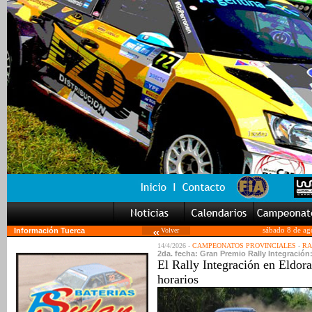
Información Tuerca
Volver
sábado 8 de ag
14/4/2026 -
CAMPEONATOS PROVINCIALES
-
RA
2da. fecha: Gran Premio Rally Integración
El Rally Integración en Eldora
horarios