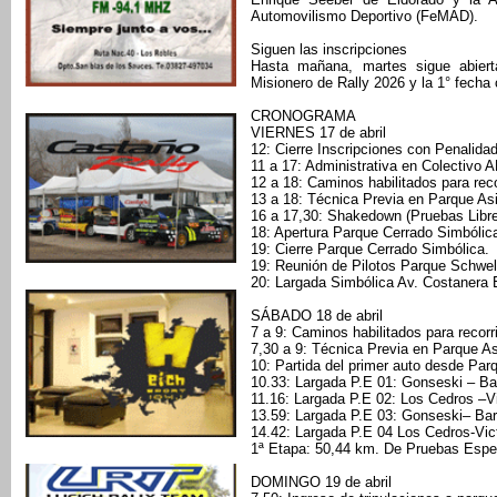
Automovilismo Deportivo (FeMAD).
Siguen las inscripciones
Hasta mañana, martes sigue abiert
Misionero de Rally 2026 y la 1° fecha
CRONOGRAMA
VIERNES 17 de abril
12: Cierre Inscripciones con Penalida
11 a 17: Administrativa en Colectivo
12 a 18: Caminos habilitados para recor
13 a 18: Técnica Previa en Parque A
16 a 17,30: Shakedown (Pruebas Libr
18: Apertura Parque Cerrado Simbólic
19: Cierre Parque Cerrado Simbólica.
19: Reunión de Pilotos Parque Schwe
20: Largada Simbólica Av. Costanera 
SÁBADO 18 de abril
7 a 9: Caminos habilitados para recorr
7,30 a 9: Técnica Previa en Parque A
10: Partida del primer auto desde Par
10.33: Largada P.E 01: Gonseski – Bar
11.16: Largada P.E 02: Los Cedros –Vic
13.59: Largada P.E 03: Gonseski– Barr
14.42: Largada P.E 04 Los Cedros-Victo
1ª Etapa: 50,44 km. De Pruebas Espe
DOMINGO 19 de abril