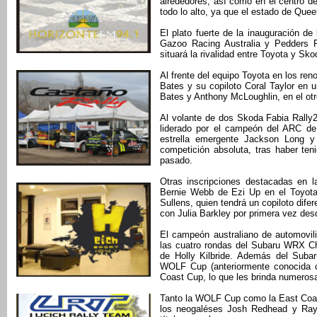
alrededores, así como en el centro de
todo lo alto, ya que el estado de Que
El plato fuerte de la inauguración de
Gazoo Racing Australia y Pedders 
situará la rivalidad entre Toyota y Sko
Al frente del equipo Toyota en los re
Bates y su copiloto Coral Taylor en
Bates y Anthony McLoughlin, en el otr
Al volante de dos Skoda Fabia Rally2
liderado por el campeón del ARC de
estrella emergente Jackson Long y
competición absoluta, tras haber te
pasado.
Otras inscripciones destacadas en l
Bernie Webb de Ezi Up en el Toyot
Sullens, quien tendrá un copiloto dif
con Julia Barkley por primera vez des
El campeón australiano de automovil
las cuatro rondas del Subaru WRX Ch
de Holly Kilbride. Además del Suba
WOLF Cup (anteriormente conocida 
Coast Cup, lo que les brinda numerosa
Tanto la WOLF Cup como la East Coast
los neogaléses Josh Redhead y Ray