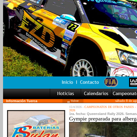
Información Tuerca
Volver
sábado 8 de ag
15/4/2026 -
CAMPEONATOS DE OTROS PAISES - 
2026
1ra. fecha: Queensland Rally 2026. Semana
Gympie preparada para alberga