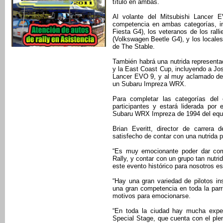
título en ambas.
Al volante del Mitsubishi Lancer
competencia en ambas categorías, i
Fiesta G4), los veteranos de los ra
(Volkswagen Beetle G4), y los local
de The Stable.
También habrá una nutrida representa
y la East Coast Cup, incluyendo a Jo
Lancer EVO 9, y al muy aclamado deb
un Subaru Impreza WRX.
Para completar las categorías del
participantes y estará liderada por
Subaru WRX Impreza de 1994 del equi
Brian Everitt, director de carrer
satisfecho de contar con una nutrida p
“Es muy emocionante poder dar com
Rally, y contar con un grupo tan nutrid
este evento histórico para nosotros es 
“Hay una gran variedad de pilotos in
una gran competencia en toda la parri
motivos para emocionarse.
“En toda la ciudad hay mucha expec
Special Stage, que cuenta con el pl