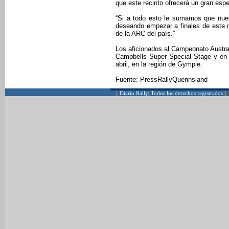
que este recinto ofrecerá un gran espe
“Si a todo esto le sumamos que nue
deseando empezar a finales de este 
de la ARC del país.”
Los aficionados al Campeonato Austra
Campbells Super Special Stage y en 
abril, en la región de Gympie.
Fuente: PressRallyQuennsland
[
Diario Rally| Todos los derechos registrados
]