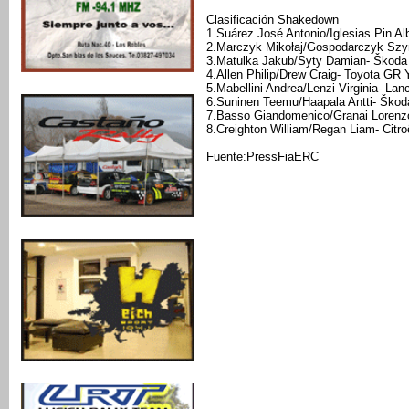
Clasificación Shakedown
1.Suárez José Antonio/Iglesias Pin Al
2.Marczyk Mikołaj/Gospodarczyk Szy
3.Matulka Jakub/Syty Damian- Škoda 
4.Allen Philip/Drew Craig- Toyota GR 
5.Mabellini Andrea/Lenzi Virginia- Lan
6.Suninen Teemu/Haapala Antti- Škod
7.Basso Giandomenico/Granai Lorenzo
8.Creighton William/Regan Liam- Citro
Fuente:PressFiaERC