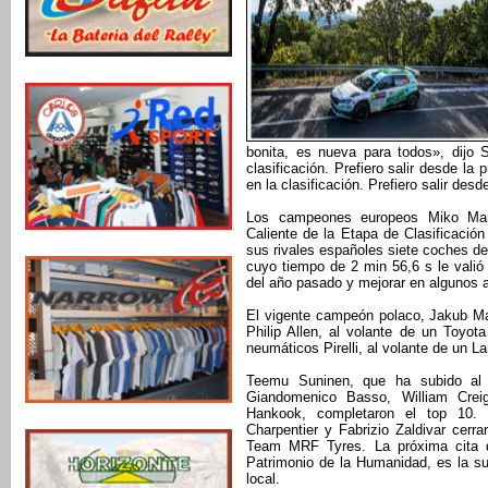
bonita, es nueva para todos», dijo 
clasificación. Prefiero salir desde la
en la clasificación. Prefiero salir desd
Los campeones europeos Miko Ma
Caliente de la Etapa de Clasificación
sus rivales españoles siete coches d
cuyo tiempo de 2 min 56,6 s le valió
del año pasado y mejorar en algunos 
El vigente campeón polaco, Jakub Mat
Philip Allen, al volante de un Toyot
neumáticos Pirelli, al volante de un L
Teemu Suninen, que ha subido al 
Giandomenico Basso, William Creig
Hankook, completaron el top 10. I
Charpentier y Fabrizio Zaldivar cerra
Team MRF Tyres. La próxima cita d
Patrimonio de la Humanidad, es la s
local.