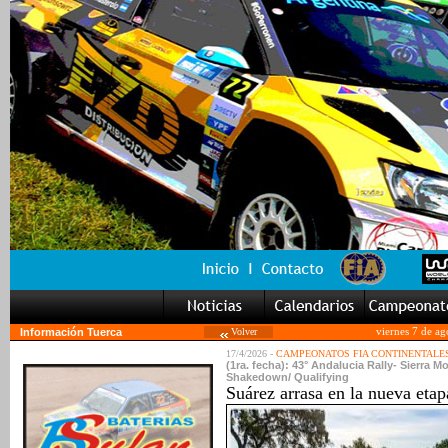
Información Tuerca
Volver
viernes 7 de a
17/4/2026 -
CAMPEONATOS FIA CONTINENTALE
(1ra. fecha): 43° Andalucia Rally- Sierra
Shakedown/ Qualifying
Suárez arrasa en la nueva etap