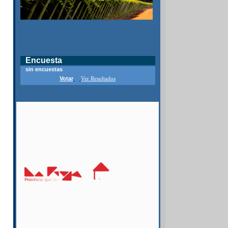
Encuesta
sin encuestas
Votar
Ver Resultados