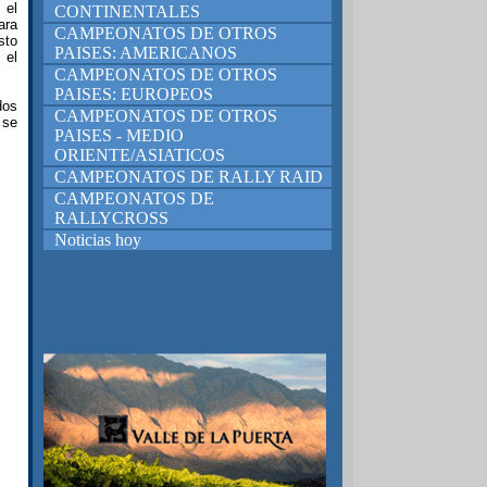
 el
CONTINENTALES
ara
CAMPEONATOS DE OTROS
sto
PAISES: AMERICANOS
 el
CAMPEONATOS DE OTROS
PAISES: EUROPEOS
dos
CAMPEONATOS DE OTROS
 se
PAISES - MEDIO
ORIENTE/ASIATICOS
CAMPEONATOS DE RALLY RAID
CAMPEONATOS DE
RALLYCROSS
Noticias hoy