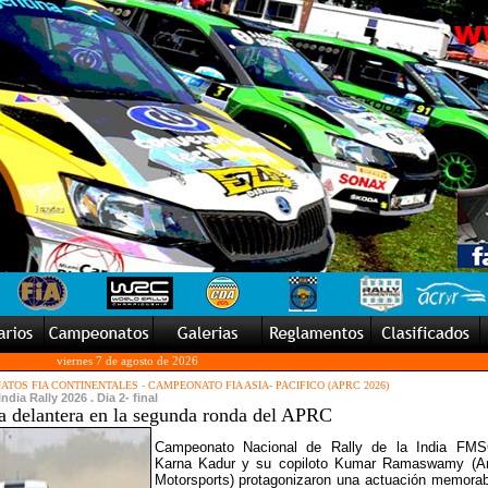
viernes 7 de agosto de 2026
TOS FIA CONTINENTALES
-
CAMPEONATO FIA ASIA- PACIFICO (APRC 2026)
ndia Rally 2026 . Dia 2- final
a delantera en la segunda ronda del APRC
Campeonato Nacional de Rally de la India FMS
Karna Kadur y su copiloto Kumar Ramaswamy (A
Motorsports) protagonizaron una actuación memorab