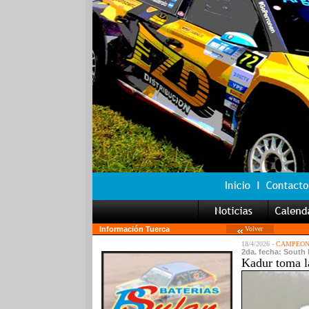
Información Tuerca
Volver
18/4/2026 -
CAMPEONA
2da. fecha: South I
Kadur toma l