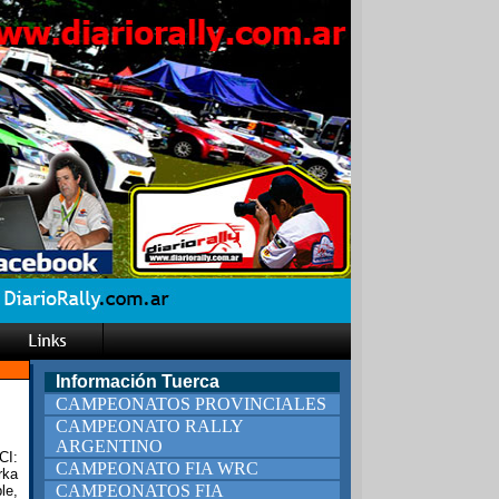
Información Tuerca
CAMPEONATOS PROVINCIALES
CAMPEONATO RALLY
ARGENTINO
CI:
CAMPEONATO FIA WRC
rka
CAMPEONATOS FIA
le,