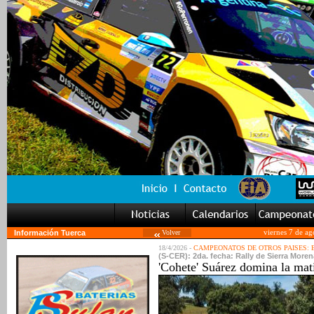
Información Tuerca
Volver
viernes 7 de a
18/4/2026 -
CAMPEONATOS DE OTROS PAISES:
(S-CER): 2da. fecha: Rally de Sierra Morena
'Cohete' Suárez domina la mat