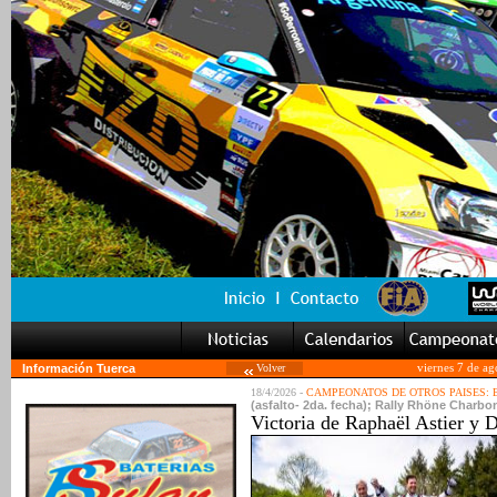
Información Tuerca
Volver
viernes 7 de a
18/4/2026 -
CAMPEONATOS DE OTROS PAISES:
(asfalto- 2da. fecha); Rally Rhöne Charbon
Victoria de Raphaël Astier y 