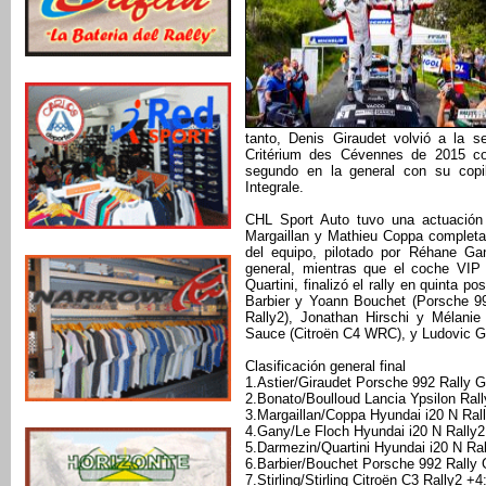
tanto, Denis Giraudet volvió a la 
Critérium des Cévennes de 2015 con
segundo en la general con su copi
Integrale.
CHL Sport Auto tuvo una actuació
Margaillan y Mathieu Coppa completa
del equipo, pilotado por Réhane Ga
general, mientras que el coche VIP
Quartini, finalizó el rally en quinta 
Barbier y Yoann Bouchet (Porsche 992
Rally2), Jonathan Hirschi y Mélanie
Sauce (Citroën C4 WRC), y Ludovic Go
Clasificación general final
1.Astier/Giraudet Porsche 992 Rally 
2.Bonato/Boulloud Lancia Ypsilon Rall
3.Margaillan/Coppa Hyundai i20 N Ral
4.Gany/Le Floch Hyundai i20 N Rally2
5.Darmezin/Quartini Hyundai i20 N Ral
6.Barbier/Bouchet Porsche 992 Rally
7.Stirling/Stirling Citroën C3 Rally2 +4