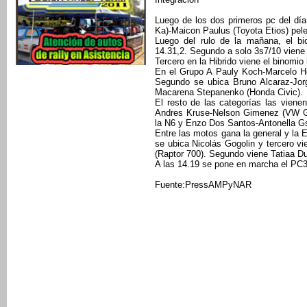
Luego de los dos primeros pc del día,
Ka)-Maicon Paulus (Toyota Etios) pelea
Luego del rulo de la mañana, el 
14.31,2. Segundo a solo 3s7/10 viene 
Tercero en la Hibrido viene el binomio
En el Grupo A Pauly Koch-Marcelo Ho
Segundo se ubica Bruno Alcaraz-Jorg
Macarena Stepanenko (Honda Civic).
El resto de las categorías las vien
Andres Kruse-Nelson Gimenez (VW Go
la N6 y Enzo Dos Santos-Antonella Gse
Entre las motos gana la general y l
se ubica Nicolás Gogolin y tercero v
(Raptor 700). Segundo viene Tatiaa Du
A las 14.19 se pone en marcha el PC3 
Fuente:PressAMPyNAR