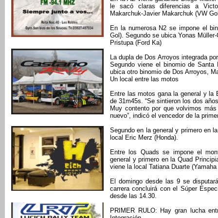
le sacó claras diferencias a Vict
Makarchuk-Javier Makarchuk (VW Gol
En la numerosa N2 se impone el bi
Gol). Segundo se ubica Yonas Müller-C
Pristupa (Ford Ka)
La dupla de Dos Arroyos integrada p
Segundo viene el binomio de Santa R
ubica otro binomio de Dos Arroyos, M
Un local entre las motos
Entre las motos gana la general y l
de 31m45s. “Se sintieron los dos años 
Muy contento por que volvimos más al
nuevo”, indicó el vencedor de la prime
Segundo en la general y primero en la
local Eric Merz (Honda).
Entre los Quads se impone el mont
general y primero en la Quad Princi
viene la local Tatiana Duarte (Yamaha
El domingo desde las 9 se disputará
carrera concluirá con el Súper Espe
desde las 14.30.
PRIMER RULO: Hay gran lucha entre
Integración