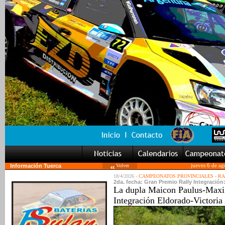
Información Tuerca
Volver
jueves 6 de ag
18/4/2026 -
CAMPEONATOS PROVINCIALES
-
RA
2da. fecha: Gran Premio Rally Integración:
La dupla Maicon Paulus-Maxi B
Integración Eldorado-Victoria