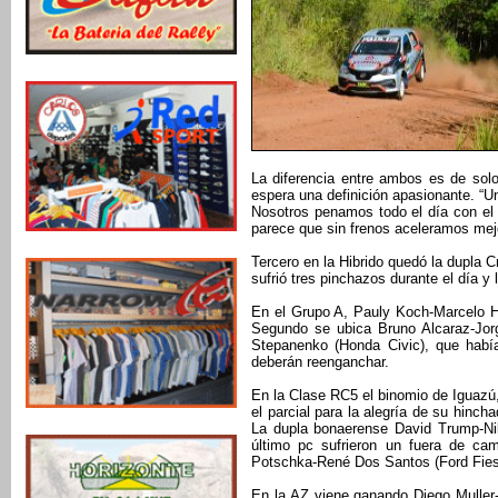
La diferencia entre ambos es de solo
espera una definición apasionante. “
Nosotros penamos todo el día con el f
parece que sin frenos aceleramos mejor
Tercero en la Hibrido quedó la dupla C
sufrió tres pinchazos durante el día y l
En el Grupo A, Pauly Koch-Marcelo H
Segundo se ubica Bruno Alcaraz-Jor
Stepanenko (Honda Civic), que había
deberán reenganchar.
En la Clase RC5 el binomio de Iguazú,
el parcial para la alegría de su hinc
La dupla bonaerense David Trump-Ni
último pc sufrieron un fuera de ca
Potschka-René Dos Santos (Ford Fiest
En la AZ viene ganando Diego Muller