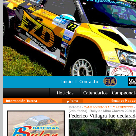
Información Tuerca
Volver
domingo 9 de ag
19/4/2026 -
CAMPEONATO RALLY ARGENTINO
-
(2da. fecha): Rally de Mina Clavero 2026 
Federico Villagra fue declara