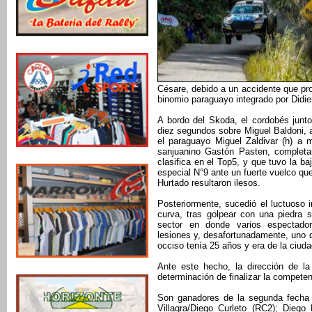
Césare, debido a un accidente que pr
binomio paraguayo integrado por Didie
A bordo del Skoda, el cordobés junto
diez segundos sobre Miguel Baldoni, 
el paraguayo Miguel Zaldivar (h) a 
sanjuanino Gastón Pasten, completa
clasifica en el Top5, y que tuvo la b
especial N°9 ante un fuerte vuelco qu
Hurtado resultaron ilesos.
Posteriormente, sucedió el luctuoso 
curva, tras golpear con una piedra 
sector en donde varios espectado
lesiones y, desafortunadamente, uno d
occiso tenía 25 años y era de la ciud
Ante este hecho, la dirección de la
determinación de finalizar la competen
Son ganadores de la segunda fecha 
Villagra/Diego Curleto (RC2); Diego