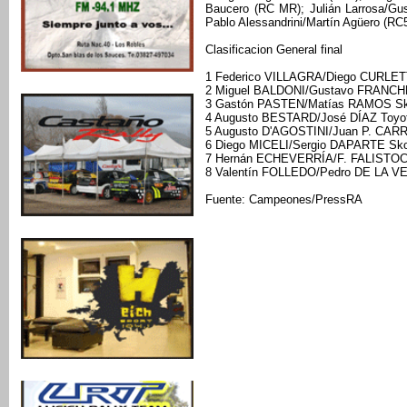
Baucero (RC MR); Julián Larrosa/Gus
Pablo Alessandrini/Martín Agüero (RC5
Clasificacion General final
1 Federico VILLAGRA/Diego CURLET
2 Miguel BALDONI/Gustavo FRANCH
3 Gastón PASTEN/Matías RAMOS Sk
4 Augusto BESTARD/José DÍAZ Toyot
5 Augusto D'AGOSTINI/Juan P. CAR
6 Diego MICELI/Sergio DAPARTE Sko
7 Hernán ECHEVERRÍA/F. FALISTOC
8 Valentín FOLLEDO/Pedro DE LA VE
Fuente: Campeones/PressRA