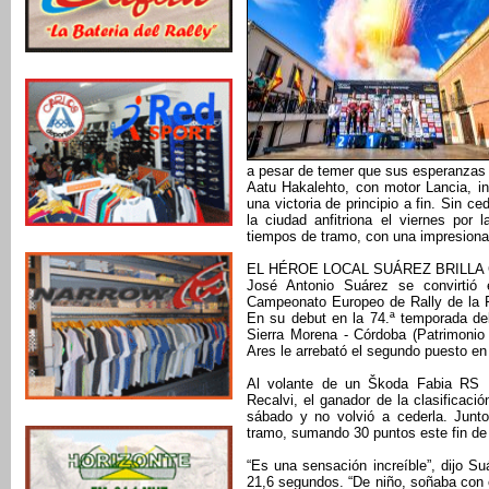
a pesar de temer que sus esperanzas 
Aatu Hakalehto, con motor Lancia, i
una victoria de principio a fin. Sin ce
la ciudad anfitriona el viernes por
tiempos de tramo, con una impresiona
EL HÉROE LOCAL SUÁREZ BRILLA 
José Antonio Suárez se convirtió
Campeonato Europeo de Rally de la F
En su debut en la 74.ª temporada de
Sierra Morena - Córdoba (Patrimonio
Ares le arrebató el segundo puesto en
Al volante de un Škoda Fabia RS R
Recalvi, el ganador de la clasificaci
sábado y no volvió a cederla. Junto
tramo, sumando 30 puntos este fin d
“Es una sensación increíble”, dijo S
21,6 segundos. “De niño, soñaba con 