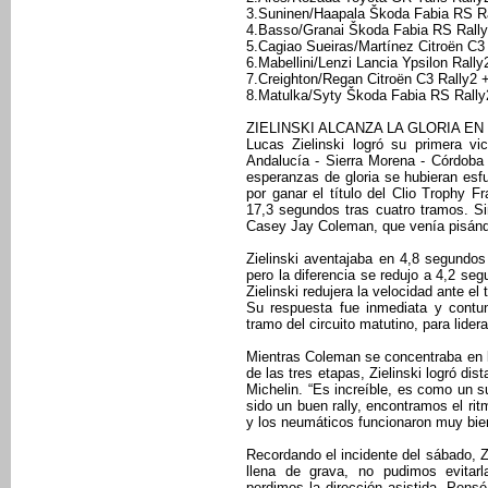
3.Suninen/Haapala Škoda Fabia RS Ra
4.Basso/Granai Škoda Fabia RS Rally
5.Cagiao Sueiras/Martínez Citroën C3
6.Mabellini/Lenzi Lancia Ypsilon Rally
7.Creighton/Regan Citroën C3 Rally2 
8.Matulka/Syty Škoda Fabia RS Rally
ZIELINSKI ALCANZA LA GLORIA EN
Lucas Zielinski logró su primera v
Andalucía - Sierra Morena - Córdoba
esperanzas de gloria se hubieran es
por ganar el título del Clio Trophy 
17,3 segundos tras cuatro tramos. S
Casey Jay Coleman, que venía pisándo
Zielinski aventajaba en 4,8 segundos
pero la diferencia se redujo a 4,2 s
Zielinski redujera la velocidad ante e
Su respuesta fue inmediata y contu
tramo del circuito matutino, para lide
Mientras Coleman se concentraba en li
de las tres etapas, Zielinski logró di
Michelin. “Es increíble, es como un su
sido un buen rally, encontramos el ritm
y los neumáticos funcionaron muy bie
Recordando el incidente del sábado, Zi
llena de grava, no pudimos evitar
perdimos la dirección asistida. Pens