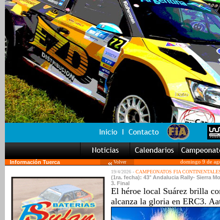
Información Tuerca
Volver
domingo 9 de ag
19/4/2026 -
CAMPEONATOS FIA CONTINENTALE
(1ra. fecha): 43° Andalucia Rally- Sierra
3. Final
El héroe local Suárez brilla c
alcanza la gloria en ERC3. A