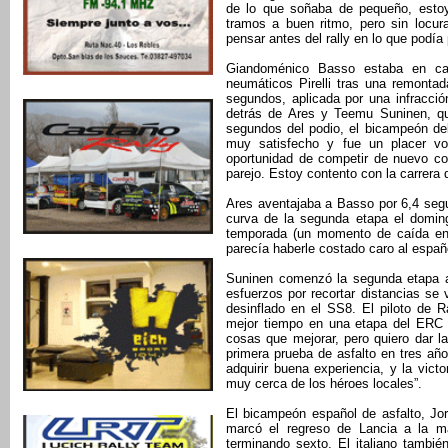
de lo que soñaba de pequeño, estoy 
tramos a buen ritmo, pero sin locura
pensar antes del rally en lo que podía
Giandoménico Basso estaba en ca
neumáticos Pirelli tras una remonta
segundos, aplicada por una infracció
detrás de Ares y Teemu Suninen, qu
segundos del podio, el bicampeón de
muy satisfecho y fue un placer vo
oportunidad de competir de nuevo co
parejo. Estoy contento con la carrera
Ares aventajaba a Basso por 6,4 segu
curva de la segunda etapa el domin
temporada (un momento de caída en d
parecía haberle costado caro al españo
Suninen comenzó la segunda etapa a
esfuerzos por recortar distancias se
desinflado en el SS8. El piloto de R
mejor tiempo en una etapa del ERC 
cosas que mejorar, pero quiero dar l
primera prueba de asfalto en tres año
adquirir buena experiencia, y la vic
muy cerca de los héroes locales”.
El bicampeón español de asfalto, Jor
marcó el regreso de Lancia a la m
terminando sexto. El italiano tambi