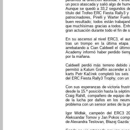
un poco atascada y salió algo de humo
Aunque se quedó a 33,2 segundos de 
título del Trofeo ERC Fiesta Rally3 y
patrocinadores, Pirelli y Warter Fu
buen resultado; todos están trabaja
que muchísimas gracias a todos. Enho
gran actuación durante todo el fin de
En su ascenso al nivel ERC3, el aust
tras un trompo en la última etapa
arrebatando a Cian Caldwell el último
Academy informó haber perdido tiem
por la mañana.
Caldwell perdió más terreno debido
permitió a Kalum Graffin ascender a l
karts Petr Kačírek completó los seis 
del ERC Fiesta Rally3 Trophy, con un 
Con sus esperanzas de victoria frustr
desde la 15.ª posición hasta la séptim
Craig Rahill, compañero de equipo d
de la lucha por daños en los neumát
problema con un sensor antes de la p
Igor Widłak, campeón del ERC3 202
Aleksandar Tomov y Jan Pokos complet
de Alexandra Teslovan, Błazej Gazda 