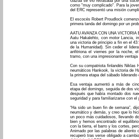
Gazda se vio retrasada por una suces
como "muy complicado". Para la joven
del ERC representó una misión cumpli
El escocés Robert Proudlock comenzó 
primera tanda del domingo por un pro
AATU AVANZA CON UNA VICTORIA 
Aatu Hakalehto, con motor Lancia, i
una victoria de principio a fin en el 4
de la Humanidad). Sin ceder el lidera
anfitriona el viernes por la noche, 
tramo, con una impresionante ventaja
Con su compatriota finlandés Niklas 
neumáticos Hankook, la victoria de H
la primera etapa del sábado liderando
Esa ventaja aumentó a más de cinc
etapa del domingo, seguida de dos vi
después que había montado dos rue
seguridad y para familiarizarse con el 
“Ha sido un buen fin de semana”, dijo
neumático y demás, y creo que lo hic
un poco más cuidadosos, llevando do
bien y hemos encontrado el equilibri
con la tierra, el barro y los cortes, pe
Animado por las palabras de aliento
recuperó tras verse obligado a cambi