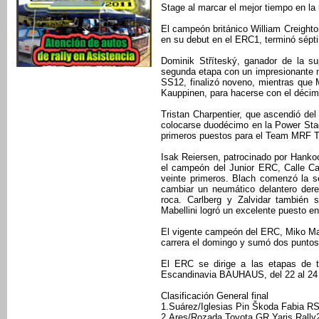
Stage al marcar el mejor tiempo en la
El campeón británico William Creight
en su debut en el ERC1, terminó sépt
Dominik Stříteský, ganador de la su
segunda etapa con un impresionante 
SS12, finalizó noveno, mientras que
Kauppinen, para hacerse con el décim
Tristan Charpentier, que ascendió d
colocarse duodécimo en la Power Sta
primeros puestos para el Team MRF T
Isak Reiersen, patrocinado por Hankoo
el campeón del Junior ERC, Calle Car
veinte primeros. Blach comenzó la s
cambiar un neumático delantero der
roca. Carlberg y Zalvidar también 
Mabellini logró un excelente puesto en
El vigente campeón del ERC, Miko Marc
carrera el domingo y sumó dos puntos 
El ERC se dirige a las etapas de t
Escandinavia BAUHAUS, del 22 al 24
Clasificación General final
1.Suárez/Iglesias Pin Škoda Fabia RS
2.Ares/Rozada Toyota GR Yaris Rally