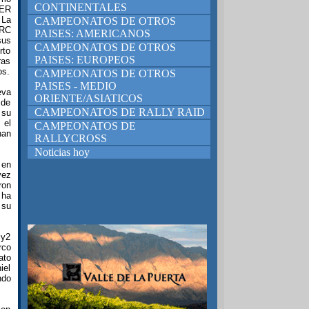
CONTINENTALES
CER
 La
CAMPEONATOS DE OTROS
ERC
PAISES: AMERICANOS
sus
CAMPEONATOS DE OTROS
rto
PAISES: EUROPEOS
ras
os.
CAMPEONATOS DE OTROS
PAISES - MEDIO
eva
ORIENTE/ASIATICOS
 de
CAMPEONATOS DE RALLY RAID
 su
 el
CAMPEONATOS DE
han
RALLYCROSS
Noticias hoy
 en
vez
ron
 ha
 su
ly2
rco
ato
iel
ndo