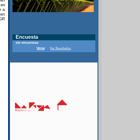
men
 en
o a
 en
 GR
Encuesta
sin encuestas
Votar
Ver Resultados