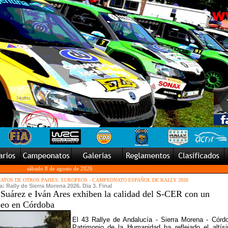
sábado 8 de agosto de 2026
TOS DE OTROS PAISES: EUROPEOS
-
CAMPEONATO ESPAÑOL DE RALLY 2026
: Rally de Sierra Morena 2026. Dia 3. Final
 Suárez e Iván Ares exhiben la calidad del S-CER con un
peo en Córdoba
El 43 Rallye de Andalucía - Sierra Morena - Córd
Patrimonio de la Humanidad ha reflejado el altís