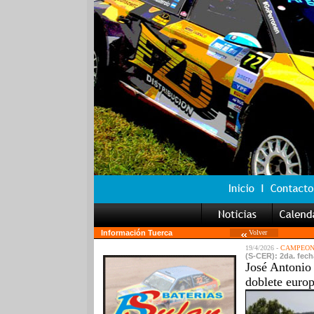
Información Tuerca
Volver
19/4/2026 -
CAMPEONA
(S-CER): 2da. fecha
José Antonio
doblete euro