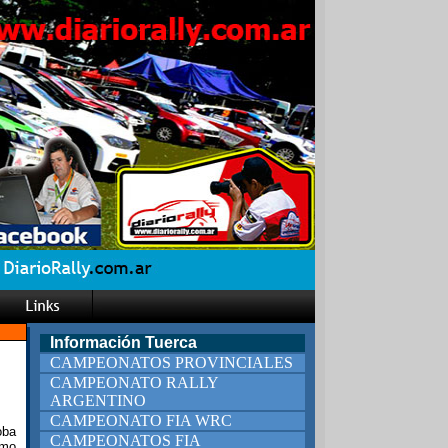
Información Tuerca
CAMPEONATOS PROVINCIALES
CAMPEONATO RALLY
ARGENTINO
CAMPEONATO FIA WRC
oba
CAMPEONATOS FIA
imo