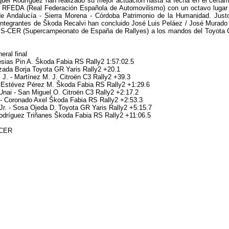
uel Rodríguez han realizado su mejor actuación hasta la fecha en el certa
a RFEDA (Real Federación Española de Automovilismo) con un octavo lugar
de Andalucía - Sierra Morena - Córdoba Patrimonio de la Humanidad. Just
integrantes de Škoda Recalvi han concluido José Luis Peláez / José Murado
l S-CER (Supercampeonato de España de Rallyes) a los mandos del Toyota
eral final
lesias Pin A. Škoda Fabia RS Rally2 1:57:02.5
zada Borja Toyota GR Yaris Rally2 +20.1
 J. - Martínez M. J. Citroën C3 Rally2 +39.3
- Estévez Pérez M. Škoda Fabia RS Rally2 +1:29.6
nai - San Miguel O. Citroën C3 Rally2 +2:17.2
 - Coronado Axel Škoda Fabia RS Rally2 +2:53.3
Jr. - Sosa Ojeda D. Toyota GR Yaris Rally2 +5:15.7
odríguez Triñanes Škoda Fabia RS Rally2 +11:06.5
-CER