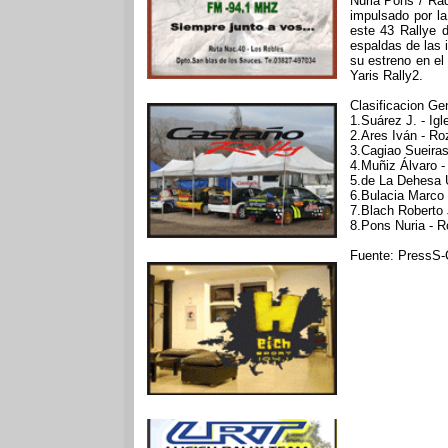
Nuria Pons / Raq
impulsado por l
este 43 Rallye 
espaldas de las 
su estreno en e
Yaris Rally2.
Clasificacion Gen
1.Suárez J. - Ig
2.Ares Iván - Ro
3.Cagiao Sueiras
4.Muñiz Álvaro 
5.de La Dehesa U
6.Bulacia Marco
7.Blach Roberto 
8.Pons Nuria - R
Fuente: PressS