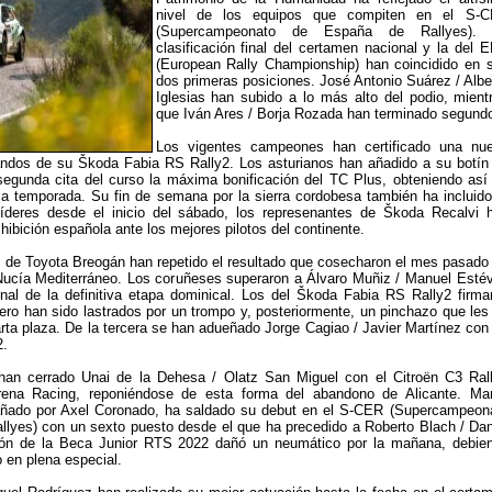
nivel de los equipos que compiten en el S-
(Supercampeonato de España de Rallyes).
clasificación final del certamen nacional y la del 
(European Rally Championship) han coincidido en 
dos primeras posiciones. José Antonio Suárez / Albe
Iglesias han subido a lo más alto del podio, mient
que Iván Ares / Borja Rozada han terminado segund
Los vigentes campeones han certificado una nu
mandos de su Škoda Fabia RS Rally2. Los asturianos han añadido a su botín
segunda cita del curso la máxima bonificación del TC Plus, obteniendo así
la temporada. Su fin de semana por la sierra cordobesa también ha incluido
Líderes desde el inicio del sábado, los represenantes de Škoda Recalvi 
ibición española ante los mejores pilotos del continente.
 de Toyota Breogán han repetido el resultado que cosecharon el mes pasado
 Nucía Mediterráneo. Los coruñeses superaron a Álvaro Muñiz / Manuel Esté
nal de la definitiva etapa dominical. Los del Škoda Fabia RS Rally2 firma
pero han sido lastrados por un trompo y, posteriormente, un pinchazo que les
rta plaza. De la tercera se han adueñado Jorge Cagiao / Javier Martínez con
2.
 han cerrado Unai de la Dehesa / Olatz San Miguel con el Citroën C3 Ral
arena Racing, reponiéndose de esta forma del abandono de Alicante. Ma
ñado por Axel Coronado, ha saldado su debut en el S-CER (Supercampeon
lyes) con un sexto puesto desde el que ha precedido a Roberto Blach / Dan
ón de la Beca Junior RTS 2022 dañó un neumático por la mañana, debie
o en plena especial.