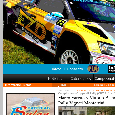
Información Tuerca
Volver
domingo 9 de ag
19/4/2026 -
CAMPEONATOS DE OTROS PAISES:
Campionatto Coppa di Rally (CRZ 2: 1ra. fe
Marco Varetto y Vittorio Bian
Rally Vigneti Monferrini.