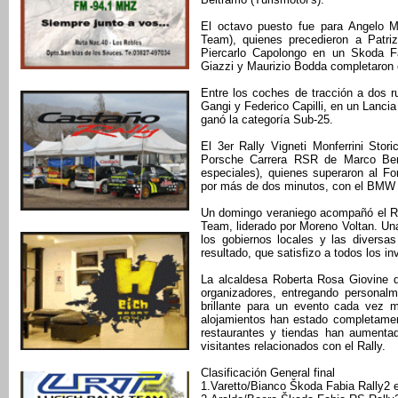
El octavo puesto fue para Angelo M
Team), quienes precedieron a Patriz
Piercarlo Capolongo en un Skoda F
Giazzi y Maurizio Bodda completaron 
Entre los coches de tracción a dos ru
Gangi y Federico Capilli, en un Lanci
ganó la categoría Sub-25.
El 3er Rally Vigneti Monferrini Sto
Porsche Carrera RSR de Marco Bert
especiales), quienes superaron al F
por más de dos minutos, con el BMW M
Un domingo veraniego acompañó el Ral
Team, liderado por Moreno Voltan. Una
los gobiernos locales y las diversa
resultado, que satisfizo a todos los in
La alcaldesa Roberta Rosa Giovine d
organizadores, entregando personal
brillante para un evento cada vez 
alojamientos han estado completamen
restaurantes y tiendas han aumentad
visitantes relacionados con el Rally.
Clasificación General final
1.Varetto/Bianco Škoda Fabia Rally2 