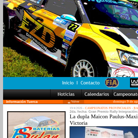
Información Tuerca
Volver
domingo 9 de ag
19/4/2026 -
CAMPEONATOS PROVINCIALES
-
RA
2da. fecha: Gran Premio Rally Integración:
La dupla Maicon Paulus-Maxi 
Victoria