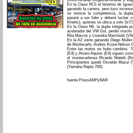
En la Clase RC5 el binomio de Iguazú
ganando la carrera, pero tuvo inconve
se reinicie la competencia, la dup
pasará a ser líder y deberá luchar 
Kinetic), quienes se ubica a solo 3s7/
En la Clase N6, la dupla integrada p
acelerador del VW Gol, perdió mucho 
Rita Marcos y Lisandra Marchiotti (V
En la AZ viene ganando Diego Muller
de Montecarlo, Andres Kruse-Nelson 
Entre las motos no hubo cambios: T
(E4) y Alvaro Aquino (E4) siguen com
el montecarlense Ricardo Maletti (R
Principiantes quedó Osvaldo Mazur (Y
(Yamaha Rapto 700).
fuente:PressAMPyNAR