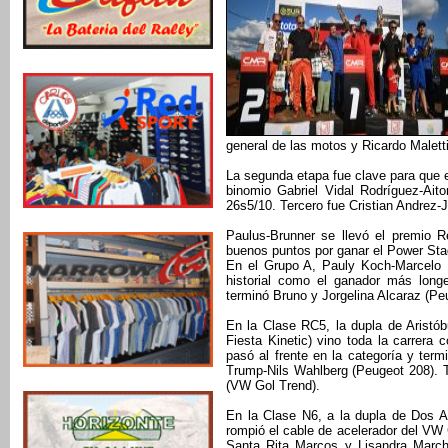
general de las motos y Ricardo Maletti
La segunda etapa fue clave para que e
binomio Gabriel Vidal Rodríguez-Aito
26s5/10. Tercero fue Cristian Andrez-J
Paulus-Brunner se llevó el premio 
buenos puntos por ganar el Power Sta
En el Grupo A, Pauly Koch-Marcelo 
historial como el ganador más lon
terminó Bruno y Jorgelina Alcaraz (Pe
En la Clase RC5, la dupla de Aristó
Fiesta Kinetic) vino toda la carrera
pasó al frente en la categoría y ter
Trump-Nils Wahlberg (Peugeot 208). 
(VW Gol Trend).
En la Clase N6, a la dupla de Dos A
rompió el cable de acelerador del VW 
Santa Rita Marcos y Lisandra Marchi