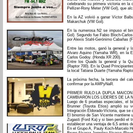
celebrando su primera victoria en la
Pellizer-Rony Meter (VW Gol), que alca
En la AZ volvió a ganar Víctor Balb
Makarchuk (VW Gol).
En la numerosa N2 se impuso el bi
Gol). Segundo fue Fabio Bloch-Carlos
por Alexis Stahl-Gerónimo Cabañas (F
Entre las motos, ganó la general y 
Alvaro Aquino (Yamaha WR), en la E
Carlos Godoy. (Honda XR 200).
Entre los Quads la general y la Qu
(Raptor 700). En la Quad Principian
la local Tatiana Duarte (Yamaha Rapto
La próxima fecha, la tercera del cal
confirmar por la AMPyNaR.
PRIMER RULO:LA DUPLA MAICON
CAMBIARON LOS LÍDERES DE LA N
Luego de 6 pruebas especiales, el b
Brunner (Toyota Etios) amplió su ve
Integración Eldorado-Victoria, que se 
El binomio de San Vicente mantiene un
Zugasti (Ford Ka) y si bien perdió el
establecer una ventaja de 6,5 antes de
En el Grupo A, Pauly Koch-Marcelo H
Bruno Alcaraz-Jorgelina Alcaraz (Peug