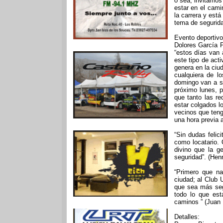
o sea, invitamos
estar en el camin
la carrera y est
tema de segurida
Evento deportivo
Dolores García P
“estos días van 
este tipo de act
genera en la ciu
cualquiera de l
domingo van a se
próximo lunes, p
que tanto las r
estar colgados l
vecinos que teng
una hora previa a
“Sin dudas felic
como locatario.
divino que la g
seguridad”. (Hen
“Primero que na
ciudad; al Club 
que sea más segu
todo lo que est
caminos ” (Juan 
Detalles: