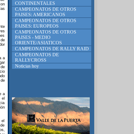
CONTINENTALES
con
ías
CAMPEONATOS DE OTROS
PAISES: AMERICANOS
CAMPEONATOS DE OTROS
PAISES: EUROPEOS
nte
res
CAMPEONATOS DE OTROS
nes
PAISES - MEDIO
 de
ORIENTE/ASIATICOS
dor
CAMPEONATOS DE RALLY RAID
CAMPEONATOS DE
a a
RALLYCROSS
gar
Noticias hoy
 de
cio
ndo
 de
e a
 el
cia
ión
 el
 de
os,