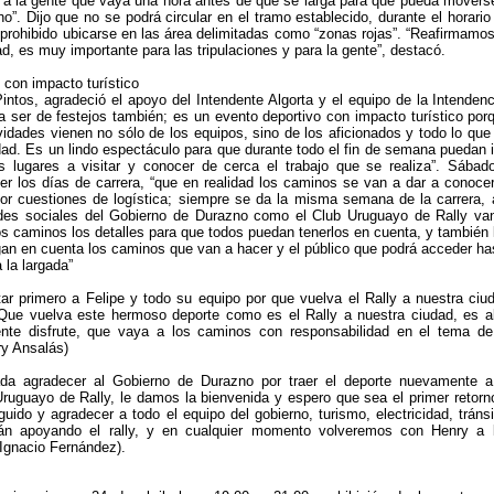
 a la gente que vaya una hora antes de que se larga para que pueda movers
o”. Dijo que no se podrá circular en el tramo establecido, durante el horario
á prohibido ubicarse en las área delimitadas como “zonas rojas”. “Reafirmamos
d, es muy importante para las tripulaciones y para la gente”, destacó.
 con impacto turístico
intos, agradeció el apoyo del Intendente Algorta y el equipo de la Intendenc
a ser de festejos también; es un evento deportivo con impacto turístico por
ividades vienen no sólo de los equipos, sino de los aficionados y todo lo que
dad. Es un lindo espectáculo para que durante todo el fin de semana puedan i
os lugares a visitar y conocer de cerca el trabajo que se realiza”. Sábad
r los días de carrera, “que en realidad los caminos se van a dar a conocer
or cuestiones de logística; siempre se da la misma semana de la carrera, 
edes sociales del Gobierno de Durazno como el Club Uruguayo de Rally va
os caminos los detalles para que todos puedan tenerlos en cuenta, y también 
an en cuenta los caminos que van a hacer y el público que podrá acceder ha
 la largada”
itar primero a Felipe y todo su equipo por que vuelva el Rally a nuestra ciu
 Que vuelva este hermoso deporte como es el Rally a nuestra ciudad, es a
ente disfrute, que vaya a los caminos con responsabilidad en el tema de
ry Ansalás)
da agradecer al Gobierno de Durazno por traer el deporte nuevamente a
Uruguayo de Rally, le damos la bienvenida y espero que sea el primer retorn
ido y agradecer a todo el equipo del gobierno, turismo, electricidad, tránsi
án apoyando el rally, y en cualquier momento volveremos con Henry a 
Ignacio Fernández).