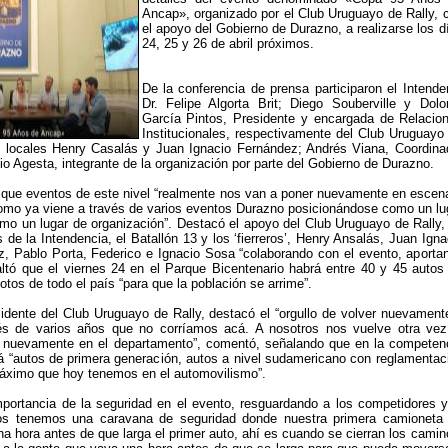
Ancap», organizado por el Club Uruguayo de Rally, 
el apoyo del Gobierno de Durazno, a realizarse los d
24, 25 y 26 de abril próximos.
De la conferencia de prensa participaron el Intende
Dr. Felipe Algorta Brit; Diego Souberville y Dolo
García Pintos, Presidente y encargada de Relacio
Institucionales, respectivamente del Club Uruguayo
os locales Henry Casalás y Juan Ignacio Fernández; Andrés Viana, Coordina
io Agesta, integrante de la organización por parte del Gobierno de Durazno.
 que eventos de este nivel “realmente nos van a poner nuevamente en escen
como ya viene a través de varios eventos Durazno posicionándose como un lu
mo un lugar de organización”. Destacó el apoyo del Club Uruguayo de Rally,
de la Intendencia, el Batallón 13 y los ‘fierreros’, Henry Ansalás, Juan Igna
, Pablo Porta, Federico e Ignacio Sosa “colaborando con el evento, aporta
ltó que el viernes 24 en el Parque Bicentenario habrá entre 40 y 45 autos
otos de todo el país “para que la población se arrime”.
sidente del Club Uruguayo de Rally, destacó el “orgullo de volver nuevament
s de varios años que no corríamos acá. A nosotros nos vuelve otra vez
r nuevamente en el departamento”, comentó, señalando que en la competen
 “autos de primera generación, autos a nivel sudamericano con reglamentac
máximo que hoy tenemos en el automovilismo”.
mportancia de la seguridad en el evento, resguardando a los competidores y
ros tenemos una caravana de seguridad donde nuestra primera camioneta
na hora antes de que larga el primer auto, ahí es cuando se cierran los camin