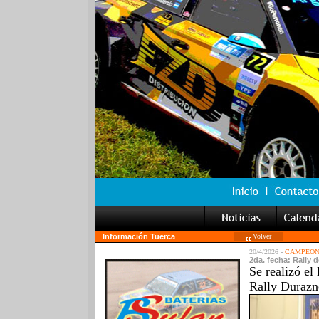
Información Tuerca
Volver
20/4/2026 -
CAMPEONA
2da. fecha: Rally 
Se realizó e
Rally Durazn