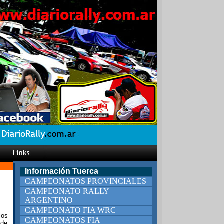
Información Tuerca
CAMPEONATOS PROVINCIALES
CAMPEONATO RALLY
ARGENTINO
CAMPEONATO FIA WRC
los
CAMPEONATOS FIA
 de