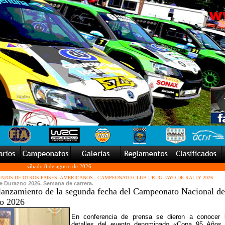
sábado 8 de agosto de 2026
TOS DE OTROS PAISES: AMERICANOS
-
CAMPEONATO CLUB URUGUAYO DE RALLY 2026
de Durazno 2026. Semana de carrera.
l lanzamiento de la segunda fecha del Campeonato Nacional de
o 2026
En conferencia de prensa se dieron a conocer 
detalles del evento denominado «Copa 95 Años