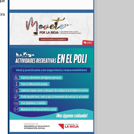
que
ora