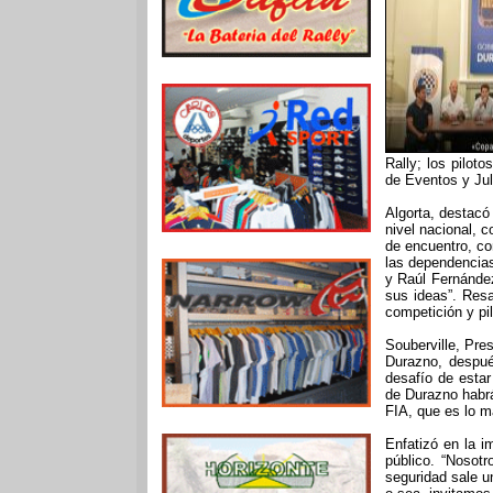
Rally; los pilot
de Eventos y Jul
Algorta, destacó
nivel nacional, 
de encuentro, co
las dependencias 
y Raúl Fernández
sus ideas”. Resa
competición y pil
Souberville, Pre
Durazno, despué
desafío de esta
de Durazno habrá
FIA, que es lo 
Enfatizó en la i
público. “Nosot
seguridad sale u