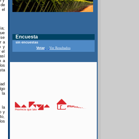
e y
 de
 el
ia;
que
Encuesta
 se
r a
sin encuestas
o y
Votar
Ver Resultados
 el
así
n a
los
sta
dad
lgo
 la
 la
o y
to,
los