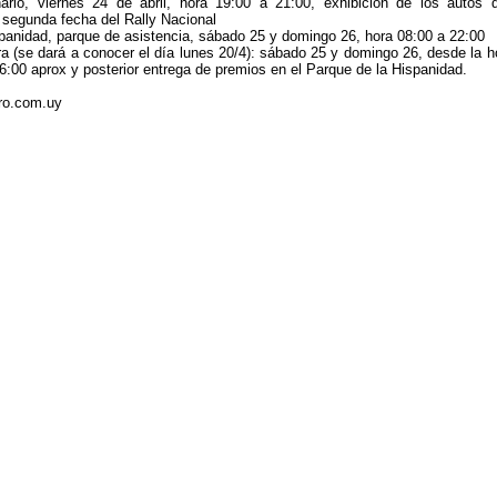
ario, viernes 24 de abril, hora 19:00 a 21:00, exhibición de los autos 
 segunda fecha del Rally Nacional
panidad, parque de asistencia, sábado 25 y domingo 26, hora 08:00 a 22:00
era (se dará a conocer el día lunes 20/4): sábado 25 y domingo 26, desde la h
16:00 aprox y posterior entrega de premios en el Parque de la Hispanidad.
ro.com.uy