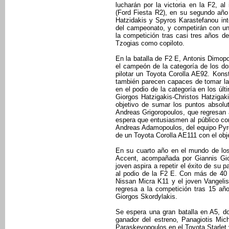
lucharán por la victoria en la F2, a
(Ford Fiesta R2), en su segundo año 
Hatzidakis y Spyros Karastefanou inte
del campeonato, y competirán con un
la competición tras casi tres años de
Tzogias como copiloto.
En la batalla de F2 E, Antonis Dimopo
el campeón de la categoría de los do
pilotar un Toyota Corolla AE92. Kon
también parecen capaces de tomar la
en el podio de la categoría en los ú
Giorgos Hatzigakis-Christos Hatzigak
objetivo de sumar los puntos absolu
Andreas Grigoropoulos, que regresan 
espera que entusiasmen al público con
Andreas Adamopoulos, del equipo Pyrgi
de un Toyota Corolla AE111 con el obje
En su cuarto año en el mundo de los 
Accent, acompañada por Giannis Giot
joven aspira a repetir el éxito de su p
al podio de la F2 E. Con más de 40 
Nissan Micra K11 y el joven Vangeli
regresa a la competición tras 15 añ
Giorgos Skordylakis.
Se espera una gran batalla en A5, do
ganador del estreno, Panagiotis Mic
Paraskevopoulos en el Toyota Starlet 