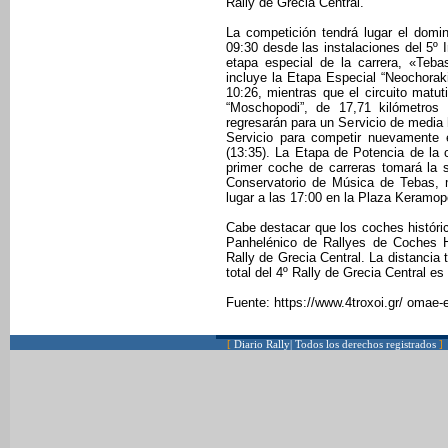
Rally de Grecia Central.
La competición tendrá lugar el domin
09:30 desde las instalaciones del 5º 
etapa especial de la carrera, «Teba
incluye la Etapa Especial “Neochoraki
10:26, mientras que el circuito matu
“Moschopodi”, de 17,71 kilómetros
regresarán para un Servicio de media 
Servicio para competir nuevamente e
(13:35). La Etapa de Potencia de la 
primer coche de carreras tomará la sa
Conservatorio de Música de Tebas, 
lugar a las 17:00 en la Plaza Keramop
Cabe destacar que los coches históri
Panhelénico de Rallyes de Coches Hi
Rally de Grecia Central. La distancia 
total del 4º Rally de Grecia Central e
Fuente: https://www.4troxoi.gr/ omae-
[
Diario Rally| Todos los derechos registrados
]