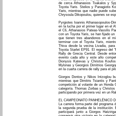
de cerca Athanasios Tsakalos y Sp
Toyota Yaris. Stelios y Panagiotis K
Yaris, mientras que nadie puede sub
Chrysoula Dikopoulou, quienes se espe
Pyrgiotes Ioannis Athanasopoulos-Dim
en la lucha por el primer lugar en el
el C6, Athanasios Pateas-Vassilis Pa
con un Toyota Yaris, se han fijado un
que tienen tres abandonos en el mi
terminar con el Toyota Yaris, mient
Thiva desde la vecina Livadia, par
Toyota Starlet EP91. El regreso del “
Rally de Grecia Central. Desde ento
evento cada año y este año compet
Dionysis Katevas y Christos Koufo
Mylonas y Georgios Dimitrios Georgo
en la cuarta carrera de rally para el pil
Giorgos Dontos y Nikos Intzoglou bu
mientras que Dimitris Tsiantis y Pan
competición al volante de un Honda 
categoría. Thomas Zorbas y Christos
participando por primera vez en un Ral
EL CAMPEONATO PANHELÉNICO D
La carrera forma parte del programa 
la segunda prueba de la institución. 
participará junto a Giorgos Hatziri
conseguir otra victoria en la catego