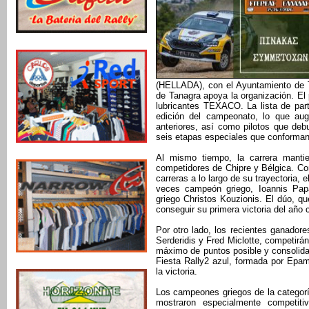
(HELLADA), con el Ayuntamiento de 
de Tanagra apoya la organización. El p
lubricantes TEXACO. La lista de part
edición del campeonato, lo que au
anteriores, así como pilotos que deb
seis etapas especiales que conforman 
Al mismo tiempo, la carrera manti
competidores de Chipre y Bélgica. Co
carreras a lo largo de su trayectoria, 
veces campeón griego, Ioannis Papa
griego Christos Kouzionis. El dúo, qu
conseguir su primera victoria del año
Por otro lado, los recientes ganadore
Serderidis y Fred Miclotte, competirá
máximo de puntos posible y consolidar
Fiesta Rally2 azul, formada por Epa
la victoria.
Los campeones griegos de la categor
mostraron especialmente competi