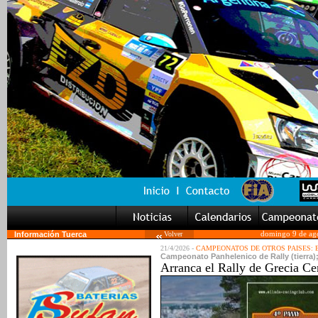
Información Tuerca
Volver
domingo 9 de ag
21/4/2026 -
CAMPEONATOS DE OTROS PAISES:
Campeonato Panhelenico de Rally (tierra);
Arranca el Rally de Grecia Cen