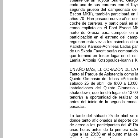
volante de un Toyota Starlet. Giorg
cada una de sus carreras con el Toyo
segunda prueba del campeonato de e
Escort MKII), también participará en l
años 70. Han pasado nueve años desd
coche de carreras, y participará en el
como copiloto en el Ford Escort MKI
norte de Grecia para competir en 
participación en el estreno del camp
regresan esta vez a los asientos de u
Patroklos Kansos-Achilleas Ladas par
de un Skoda Favorit serán compartido
que terminó en tercer lugar en el e
Lamia. Antonis Kotsopoulos-Ioannis Ko
UN AÑO MÁS, EL CORAZÓN DE LA 
Tanto el Parque de Asistencia como la
Quinto Gimnasio de Tebas «Pelopidio
sábado 25 de abril, de 9:00 a 13:00,
instalaciones del Quinto Gimnasio 
shakedown, que tendrá lugar de 13:00 a
tendrán la oportunidad de realizar 
antes del inicio de la segunda ronda
pasadas.
La tarde del sábado 25 de abril se 
donde tanto aficionados al deporte co
de cerca a los participantes del 4º Ral
unas horas antes de la primera sali
lugar a las 20:30 en el punto más cén