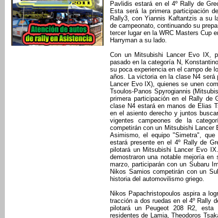
Pavlidis estará en el 4º Rally de Gre
Esta será la primera participación d
Rally3, con Yiannis Kaftantzis a su l
de campeonato, continuando su prepar
tercer lugar en la WRC Masters Cup en
Harryman a su lado.
Con un Mitsubishi Lancer Evo IX, p
pasado en la categoría N, Konstantino
su poca experiencia en el campo de los
años. La victoria en la clase N4 será
Lancer Evo IX), quienes se unen como
Tsoulos-Panos Spyrogiannis (Mitsubish
primera participación en el Rally de
clase N4 estará en manos de Elias Ts
en el asiento derecho y juntos buscar
vigentes campeones de la categor
competirán con un Mitsubishi Lancer E
Asimismo, el equipo "Simetra", que 
estará presente en el 4º Rally de Gre
pilotará un Mitsubishi Lancer Evo IX
demostraron una notable mejoría en s
marzo, participarán con un Subaru I
Nikos Samios competirán con un Su
historia del automovilismo griego.
Nikos Papachristopoulos aspira a log
tracción a dos ruedas en el 4º Rally 
pilotará un Peugeot 208 R2, esta 
residentes de Lamia, Theodoros Tsaka