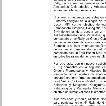
Rally, participarán los ganadores de 
Alexandros Christodoulou y Athanas
aspirantes a la victoria este año.
Una avería mecánica que sufrieron e
Plutarros Stergiou de la alegría de 
Escort MKI con el objetivo de log
Campeonato Histórico, Panagiotis Ko
4×4) tienen la vista puesta en un l
Trikardos-Konstantinos Verykakis, 
competirán en el Rally de Grecia Cen
continuar su serie de apariciones e
Stamelos a su lado, mientras que Dim
puntos en el campeonato con el Po
participará con un Ford Escort MKI, c
en todos los rallies de tierra en los úl
Por otro lado, con un nuevo copilot
AE86) competirá en la segunda car
Grigoris Pierroutsakos y Nikolaos B
rompió la racha negativa de abandon
debutará en tierra firme, acompañado 
Ford Sierra RS Cosworth 4x4. Por su 
Kalaitzian y Margianna Kalogiratou
Palapanoglou y Panagiotis Gliatis c
objetivo de sumar valiosos kilómetros
Tras dos años y medio, Michalis Nom
para participar en el 4º Rally de Gr