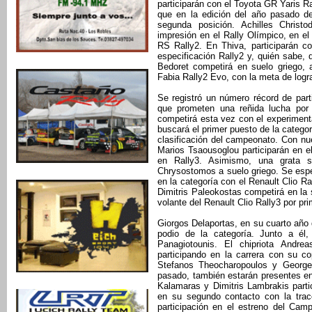
participarán con el Toyota GR Yaris Ra
que en la edición del año pasado de
segunda posición. Achilles Christ
impresión en el Rally Olímpico, en el
RS Rally2. En Thiva, participarán c
especificación Rally2 y, quién sabe, 
Bedoret competirá en suelo griego,
Fabia Rally2 Evo, con la meta de logra
Se registró un número récord de part
que prometen una reñida lucha por l
competirá esta vez con el experiment
buscará el primer puesto de la catego
clasificación del campeonato. Con nu
Marios Tsaousoglou participarán en el
en Rally3. Asimismo, una grata s
Chrysostomos a suelo griego. Se espe
en la categoría con el Renault Clio Ra
Dimitris Paleokostas competirá en la
volante del Renault Clio Rally3 por pr
Giorgos Delaportas, en su cuarto año d
podio de la categoría. Junto a él,
Panagiotounis. El chipriota Andre
participando en la carrera con su c
Stefanos Theocharopoulos y George
pasado, también estarán presentes en
Kalamaras y Dimitris Lambrakis part
en su segundo contacto con la tra
participación en el estreno del Cam