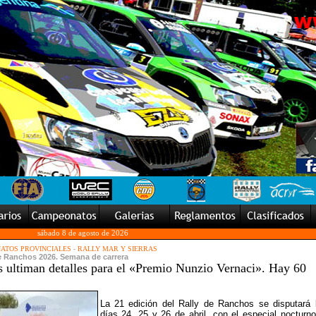
sábado 8 de agosto de 2026
ATOS PROVINCIALES
-
RALLY MAR Y SIERRAS
de Ranchos 2026. Semana de carrera
s ultiman detalles para el «Premio Nunzio Vernaci». Hay 60
La 21 edición del Rally de Ranchos se disputará 
días 24, 25 y 26 de abril, con el especial nocturno