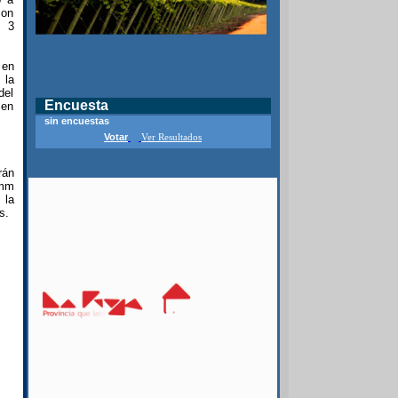
con
n 3
 en
 la
del
Encuesta
 en
sin encuestas
Votar
Ver Resultados
rán
 mm
 la
s.