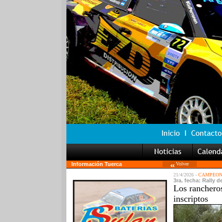
Información Tuerca
Volver
21/4/2026 -
CAMPEON
3ra. fecha: Rally 
Los ranchero
inscriptos