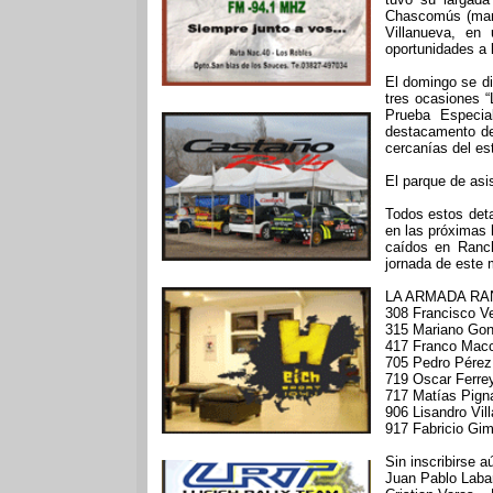
Chascomús (mano
Villanueva, en
oportunidades a l
El domingo se dis
tres ocasiones 
Prueba Especia
destacamento de 
cercanías del e
El parque de asi
Todos estos deta
en las próximas
caídos en Ranch
jornada de este 
LA ARMADA R
308 Francisco Ve
315 Mariano Gon
417 Franco Macc
705 Pedro Pérez 
719 Oscar Ferre
717 Matías Pigna
906 Lisandro Vil
917 Fabricio Gim
Sin inscribirse a
Juan Pablo Labar