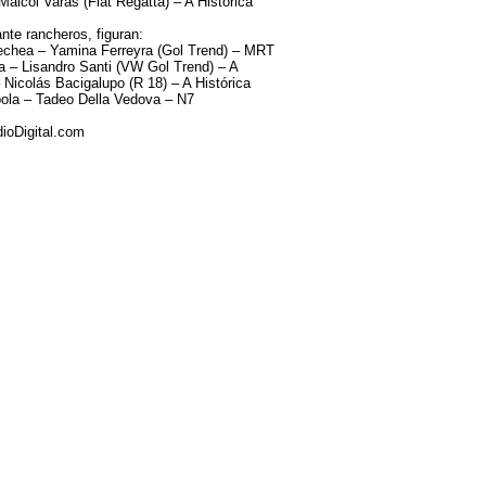
Maicol Varas (Fiat Regatta) – A Histórica
nte rancheros, figuran:
echea – Yamina Ferreyra (Gol Trend) – MRT
a – Lisandro Santi (VW Gol Trend) – A
 Nicolás Bacigalupo (R 18) – A Histórica
ola – Tadeo Della Vedova – N7
ioDigital.com