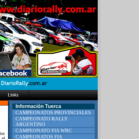
Información Tuerca
CAMPEONATOS PROVINCIALES
CAMPEONATO RALLY
ARGENTINO
CAMPEONATO FIA WRC
los
CAMPEONATOS FIA
 el