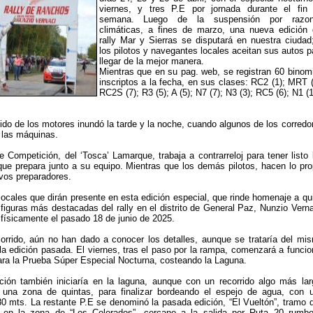
viernes, y tres P.E por jornada durante el fin
semana. Luego de la suspensión por razo
climáticas, a fines de marzo, una nueva edición 
rally Mar y Sierras se disputará en nuestra ciudad
los pilotos y navegantes locales aceitan sus autos p
llegar de la mejor manera.
Mientras que en su pag. web, se registran 60 binom
inscriptos a la fecha, en sus clases: RC2 (1); MRT (
RC2S (7); R3 (5); A (5); N7 (7); N3 (3); RC5 (6); N1 (1
uido de los motores inundó la tarde y la noche, cuando algunos de los corredo
r las máquinas.
 Competición, del ‘Tosca’ Lamarque, trabaja a contrarreloj para tener listo 
que prepara junto a su equipo. Mientras que los demás pilotos, hacen lo pro
vos preparadores.
ocales que dirán presente en esta edición especial, que rinde homenaje a qu
 figuras más destacadas del rally en el distrito de General Paz, Nunzio Verna
 físicamente el pasado 18 de junio de 2025.
orrido, aún no han dado a conocer los detalles, aunque se trataría del mi
 la edición pasada. El viernes, tras el paso por la rampa, comenzará a funcio
ara la Prueba Súper Especial Nocturna, costeando la Laguna.
ción también iniciaría en la laguna, aunque con un recorrido algo más lar
na zona de quintas, para finalizar bordeando el espejo de agua, con 
0 mts. La restante P.E se denominó la pasada edición, “El Vueltón”, tramo 
 en la zona de “Los Colorados”, cercano a la salida por Ruta 20 rumb