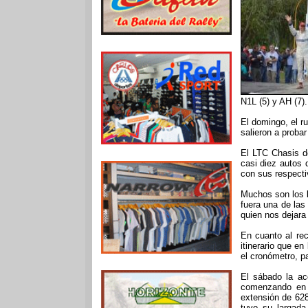
N1L (5) y AH (7).
El domingo, el r
salieron a proba
El LTC Chasis de
casi diez autos 
con sus respecti
Muchos son los l
fuera una de las
quien nos dejara
En cuanto al rec
itinerario que en
el cronómetro, p
El sábado la ac
comenzando en u
extensión de 628
tuvo su largada