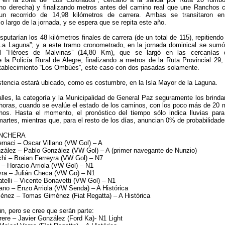
 derecha) y finalizando metros antes del camino real que une Ranchos 
 un recorrido de 14,98 kilómetros de carrera. Ambas se transitaron e
o largo de la jornada, y se espera que se repita este año.
putarían los 48 kilómetros finales de carrera (de un total de 115), repitiendo
“La Laguna”; y a este tramo cronometrado, en la jornada dominical se sumó
l “Héroes de Malvinas” (14,80 Km), que se largó en las cercanías 
la Policía Rural de Alegre, finalizando a metros de la Ruta Provincial 29,
stablecimiento “Los Ombúes”, este caso con dos pasadas solamente.
stencia estará ubicado, como es costumbre, en la Isla Mayor de la Laguna.
lles, la categoría y la Municipalidad de General Paz seguramente los brinda
 horas, cuando se evalúe el estado de los caminos, con los poco más de 20
os. Hasta el momento, el pronóstico del tiempo sólo indica lluvias para
martes, mientras que, para el resto de los días, anuncian 0% de probabilidade
ANCHERA
rnaci – Oscar Villano (VW Gol) – A
zález – Pablo González (VW Gol) – A (primer navegante de Nunzio)
hi – Braian Ferreyra (VW Gol) – N7
– Horacio Arriola (VW Gol) – N1
yra – Julián Checa (VW Go) – N1
telli – Vicente Bonavetti (VW Gol) – N1
lano – Enzo Arriola (VW Senda) – A Histórica
énez – Tomas Giménez (Fiat Regatta) – A Histórica
ún, pero se cree que serán parte:
ere – Javier González (Ford Ka)- N1 Light