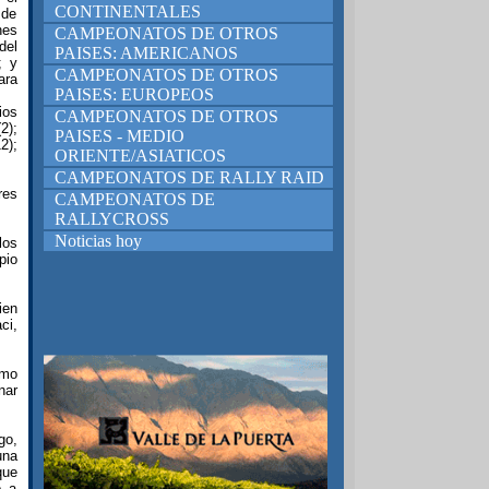
CONTINENTALES
 de
nes
CAMPEONATOS DE OTROS
del
PAISES: AMERICANOS
; y
CAMPEONATOS DE OTROS
ara
PAISES: EUROPEOS
ios
CAMPEONATOS DE OTROS
2);
PAISES - MEDIO
2);
ORIENTE/ASIATICOS
CAMPEONATOS DE RALLY RAID
res
CAMPEONATOS DE
RALLYCROSS
Noticias hoy
los
pio
ien
ci,
smo
nar
go,
una
que
o a