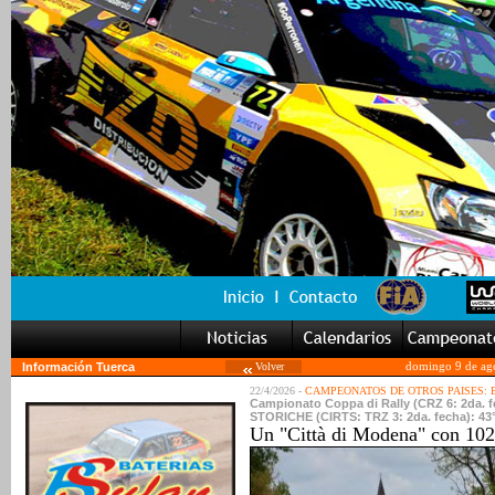
Información Tuerca
Volver
domingo 9 de ag
22/4/2026 -
CAMPEONATOS DE OTROS PAISES:
Campionato Coppa di Rally (CRZ 6: 2da
STORICHE (CIRTS: TRZ 3: 2da. fecha): 43°
Un "Città di Modena" con 102 