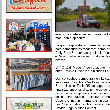
evento promete atraer el interés de l
más, como epicentro.
La gran respuesta, al cierre de las in
para competidores modernos como hist
Rally Zona 6, mientras que la históri
– Zona 3, ofreciendo así un doble de
evento.
Un "Città di Modena" con atractivo int
entre Antonio Rusce y el finlandés Lau
Quince coches competirán en la cat
versiones RS y Rally2— listos para lu
Entre ellos, el Fabia RS del vigente
finalistas entre los diez primeros del
piloto nórdico impulsará aún más un ni
de los otros Skoda Fabia RS, comen
Capelli, Christian Tiramani, Gianluca
Los Skoda Fabia también estarán disp
Davide Cagni y Aldo Fontani.