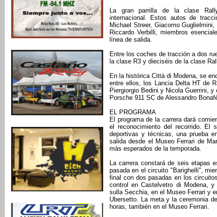
La gran parrilla de la clase Rall
internacional. Estos autos de tracc
Michael Streer, Giacomo Guglielmini, 
Riccardo Verbilli, miembros esencia
línea de salida.
Entre los coches de tracción a dos ru
la clase R3 y dieciséis de la clase Ra
En la histórica Città di Modena, se e
entre ellos, los Lancia Delta HT de R
Piergiorgio Bedini y Nicola Guerrini, 
Porsche 911 SC de Alessandro Bonafè 
EL PROGRAMA
El programa de la carrera dará comienz
el reconocimiento del recorrido. El
deportivas y técnicas, una prueba e
salida desde el Museo Ferrari de Mar
más esperados de la temporada.
La carrera constará de seis etapas e
pasada en el circuito "Barighelli", mie
final con dos pasadas en los circuitos
control en Castelvetro di Modena, y
sulla Secchia, en el Museo Ferrari y 
Ubersetto. La meta y la ceremonia de
horas, también en el Museo Ferrari.