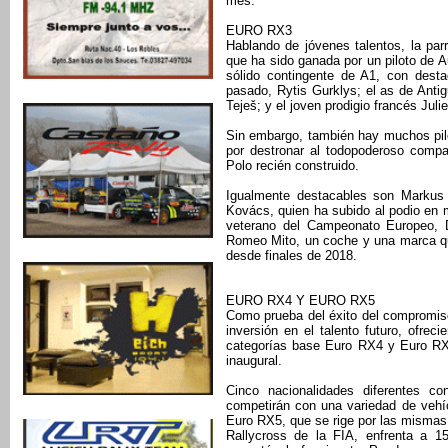
mes.
EURO RX3
Hablando de jóvenes talentos, la parr
que ha sido ganada por un piloto de 
sólido contingente de A1, con dest
pasado, Rytis Gurklys; el as de Anti
Teješ; y el joven prodigio francés Juli
Sin embargo, también hay muchos pilo
por destronar al todopoderoso comp
Polo recién construido.
Igualmente destacables son Markus 
Kovács, quien ha subido al podio en m
veterano del Campeonato Europeo, D
Romeo Mito, un coche y una marca que
desde finales de 2018.
EURO RX4 Y EURO RX5
Como prueba del éxito del compromiso 
inversión en el talento futuro, ofre
categorías base Euro RX4 y Euro RX5
inaugural.
Cinco nacionalidades diferentes co
competirán con una variedad de vehíc
Euro RX5, que se rige por las misma
Rallycross de la FIA, enfrenta a 