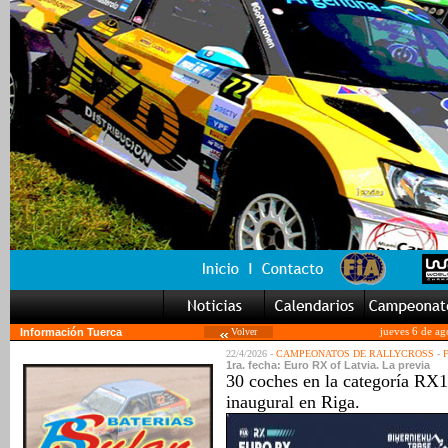
Información Tuerca
Volver
jueves 6 de ag
22/4/2026 -
CAMPEONATOS DE RALLYCROSS
-
1ra. fecha: Euro RX of Latvia. La previa
30 coches en la categoría RX1 
inaugural en Riga.