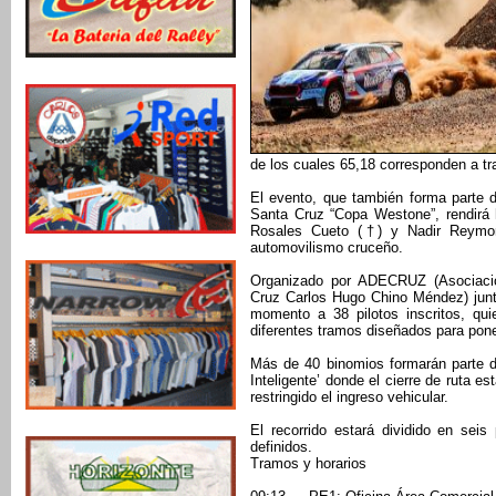
de los cuales 65,18 corresponden a t
El evento, que también forma parte 
Santa Cruz “Copa Westone”, rendirá 
Rosales Cueto (†) y Nadir Reymond
automovilismo cruceño.
Organizado por ADECRUZ (Asociació
Cruz Carlos Hugo Chino Méndez) junto
momento a 38 pilotos inscritos, qu
diferentes tramos diseñados para poner
Más de 40 binomios formarán parte d
Inteligente’ donde el cierre de ruta 
restringido el ingreso vehicular.
El recorrido estará dividido en sei
definidos.
Tramos y horarios