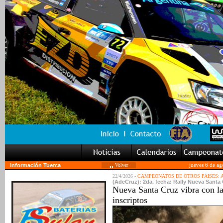
Información Tuerca
Volver
jueves 6 de ag
22/4/2026 -
CAMPEONATOS DE OTROS PAISES:
(AdeCruz): 2da. fecha: Rally Nueva Santa 
Nueva Santa Cruz vibra con la
inscriptos