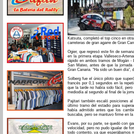
Katsuta, completó el top cinco en otr
carreteras de gran agarre de Gran Can
Ogier, que regresó este fin de seman
en la primera etapa Valleseco-Artena
rápido en ambos tramos de Mogán - L
San Mateo, antes de que la jornada 
Gran Canaria. “Ha sido un buen día”, d
Solberg fue el único piloto que supe
francés por 0,1 segundos en la repeti
que la tarde no había sido fácil, pero
mediodía al segundo al final de la jorn
Pajitari también escaló posiciones al
último tramo del estadio para supera
había admitido antes que los camb
buscaba, pero se mantuvo firme en la 
Evans, por su parte, se quedó con ga
velocidad, pero no pudo igualar de fo
todo contento, ya que esperábamos m