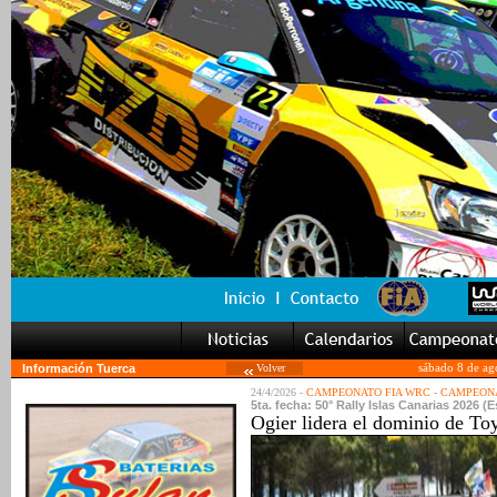
Información Tuerca
Volver
sábado 8 de ag
24/4/2026 -
CAMPEONATO FIA WRC
-
CAMPEONA
5ta. fecha: 50° Rally Islas Canarias 2026 (
Ogier lidera el dominio de To