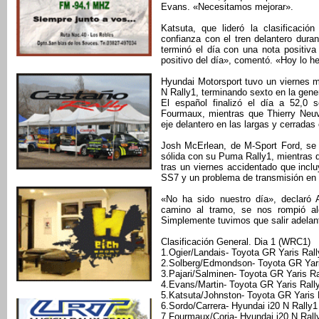
Evans. «Necesitamos mejorar».
Katsuta, que lideró la clasificació
confianza con el tren delantero dura
terminó el día con una nota positiv
positivo del día», comentó. «Hoy lo h
Hyundai Motorsport tuvo un viernes 
N Rally1, terminando sexto en la gene
El español finalizó el día a 52,0 
Fourmaux, mientras que Thierry Neuvi
eje delantero en las largas y cerradas 
Josh McErlean, de M-Sport Ford, se m
sólida con su Puma Rally1, mientras
tras un viernes accidentado que inclu
SS7 y un problema de transmisión en 
«No ha sido nuestro día», declaró 
camino al tramo, se nos rompió al
Simplemente tuvimos que salir adelan
Clasificación General. Dia 1 (WRC1)
1.Ogier/Landais- Toyota GR Yaris Rall
2.Solberg/Edmondson- Toyota GR Yari
3.Pajari/Salminen- Toyota GR Yaris Ra
4.Evans/Martin- Toyota GR Yaris Rall
5.Katsuta/Johnston- Toyota GR Yaris 
6.Sordo/Carrera- Hyundai i20 N Rally1
7.Fourmaux/Coria- Hyundai i20 N Rall