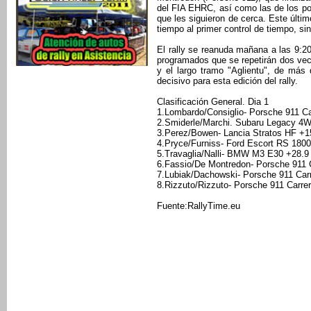
del FIA EHRC, así como las de los p
que les siguieron de cerca. Este últim
tiempo al primer control de tiempo, sin
El rally se reanuda mañana a las 9:20
programados que se repetirán dos vec
y el largo tramo "Aglientu", de más 
decisivo para esta edición del rally.
Clasificación General. Dia 1
1.Lombardo/Consiglio- Porsche 911 Ca
2.Smiderle/Marchi. Subaru Legacy 4
3.Perez/Bowen- Lancia Stratos HF +1
4.Pryce/Furniss- Ford Escort RS 180
5.Travaglia/Nalli- BMW M3 E30 +28.9
6.Fassio/De Montredon- Porsche 911 
7.Lubiak/Dachowski- Porsche 911 Car
8.Rizzuto/Rizzuto- Porsche 911 Carre
Fuente:RallyTime.eu