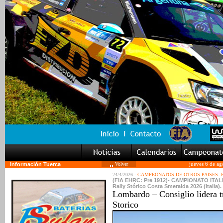
Información Tuerca
Volver
jueves 6 de ag
24/4/2026 -
CAMPEONATOS DE OTROS PAISES:
(FIA EHRC: Pre 1912)- CAMPIONATO ITALI
Rally Stórico Costa Smeralda 2026 (Italia). 
Lombardo – Consiglio lidera t
Storico