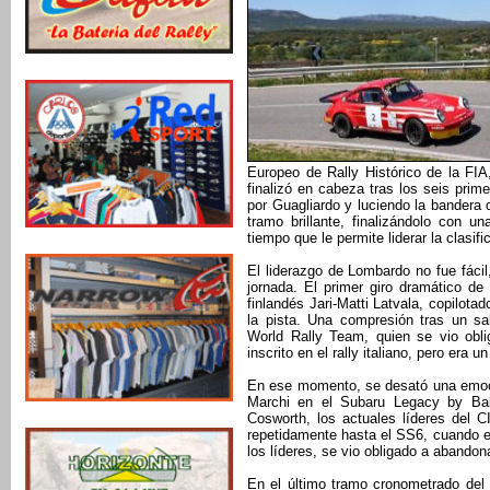
Europeo de Rally Histórico de la FIA,
finalizó en cabeza tras los seis pr
por Guagliardo y luciendo la bander
tramo brillante, finalizándolo con 
tiempo que le permite liderar la clasi
El liderazgo de Lombardo no fue fáci
jornada. El primer giro dramático d
finlandés Jari-Matti Latvala, copilota
la pista. Una compresión tras un sa
World Rally Team, quien se vio obli
inscrito en el rally italiano, pero era u
En ese momento, se desató una emoci
Marchi en el Subaru Legacy by Balle
Cosworth, los actuales líderes del 
repetidamente hasta el SS6, cuando el
los líderes, se vio obligado a abando
En el último tramo cronometrado del 