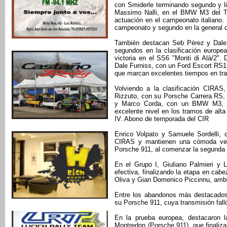
con Smiderle terminando segundo y li
Massimo Nalli, en el BMW M3 del T
actuación en el campeonato italiano. E
campeonato y segundo en la general 
También destacan Seb Pérez y Dale 
segundos en la clasificación europe
victoria en el SS6 "Monti di Alà/2".
Dale Furniss, con un Ford Escort RS1
que marcan excelentes tiempos en tra
Volviendo a la clasificación CIRAS
Rizzuto, con su Porsche Carrera RS, 
y Marco Corda, con un BMW M3, q
excelente nivel en los tramos de alta
IV. Abono de temporada del CIR
Enrico Volpato y Samuele Sordelli, 
CIRAS y mantienen una cómoda vent
Porsche 911, al comenzar la segunda 
En el Grupo I, Giuliano Palmieri y 
efectiva, finalizando la etapa en ca
Oliva y Gian Domenico Piccinnu, amb
Entre los abandonos más destacado
su Porsche 911, cuya transmisión falló
En la prueba europea, destacaron 
Montredon (Porsche 911), que finalizar