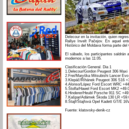
Delecour en la invitación, quien regre
Rallye Invelt Pačejov. En aquel ent
Histórico del Moldava forma parte de
El sábado, los participantes saldrán 
modernos a las 11:05.
Clasificación General. Dia 1
1.Delecour/Gordon Peugeot 306 Maxi
2.Frei/Maryška Mitsubishi Lancer Evo 
3.Klepáč/Říhánek Peugeot 306 S16 +
4.Alonso/López Ford Escort WRC +44
5.Štolfa/Hawel Ford Escort MK2 +49.
6.Hinderer/Heubl Porsche 911 SC +49
7.Kašpar/Adámek Škoda 130 LR +59.
8.Štajf/Štajfová Opel Kadett GT/E 16
Fuente: klatovsky-denik-cz