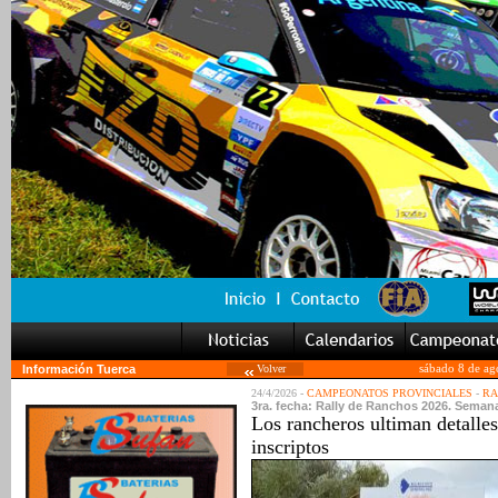
Información Tuerca
Volver
sábado 8 de ag
24/4/2026 -
CAMPEONATOS PROVINCIALES
-
RA
3ra. fecha: Rally de Ranchos 2026. Semana
Los rancheros ultiman detalle
inscriptos