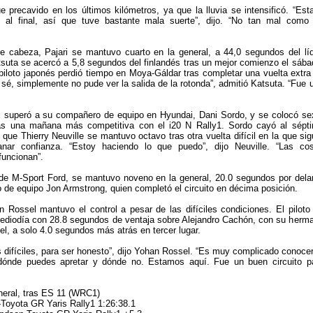
e precavido en los últimos kilómetros, ya que la lluvia se intensificó. “Est
 al final, así que tuve bastante mala suerte”, dijo. “No tan mal como
de cabeza, Pajari se mantuvo cuarto en la general, a 44,0 segundos del líd
suta se acercó a 5,8 segundos del finlandés tras un mejor comienzo el sába
piloto japonés perdió tiempo en Moya-Gáldar tras completar una vuelta extra
 sé, simplemente no pude ver la salida de la rotonda”, admitió Katsuta. “Fue 
 superó a su compañero de equipo en Hyundai, Dani Sordo, y se colocó se
ras una mañana más competitiva con el i20 N Rally1. Sordo cayó al sépt
que Thierry Neuville se mantuvo octavo tras otra vuelta difícil en la que sig
nar confianza. “Estoy haciendo lo que puedo”, dijo Neuville. “Las co
uncionan”.
de M-Sport Ford, se mantuvo noveno en la general, 20.0 segundos por dela
de equipo Jon Armstrong, quien completó el circuito en décima posición.
Rossel mantuvo el control a pesar de las difíciles condiciones. El piloto
mediodía con 28.8 segundos de ventaja sobre Alejandro Cachón, con su herm
l, a solo 4.0 segundos más atrás en tercer lugar.
 difíciles, para ser honesto”, dijo Yohan Rossel. “Es muy complicado conocer
dónde puedes apretar y dónde no. Estamos aquí. Fue un buen circuito p
neral, tras ES 11 (WRC1)
-Toyota GR Yaris Rally1 1:26:38.1