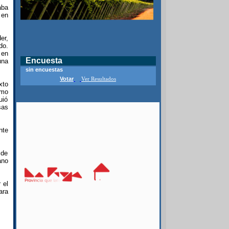
aba
 en
er,
do.
 en
Encuesta
una
sin encuestas
Votar
Ver Resultados
xto
imo
uió
sas
nte
 de
ano
 el
ara