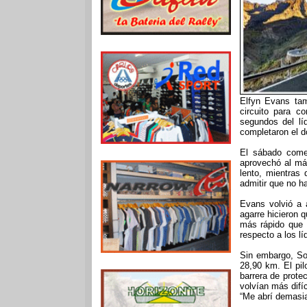
Elfyn Evans tam
circuito para c
segundos del lí
completaron el d
El sábado come
aprovechó al má
lento, mientras
admitir que no h
Evans volvió a 
agarre hicieron 
más rápido que 
respecto a los lí
Sin embargo, Sol
28,90 km. El pil
barrera de prot
volvían más difí
“Me abrí demasia