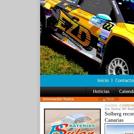
Información Tuerca
Volver
25/4/2026 -
CAMPEON
5ta. fecha: 50° Ral
Solberg recor
Canarias