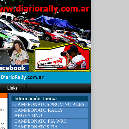
Información Tuerca
CAMPEONATOS PROVINCIALES
en
CAMPEONATO RALLY
ARGENTINO
CAMPEONATO FIA WRC
las
CAMPEONATOS FIA
ado