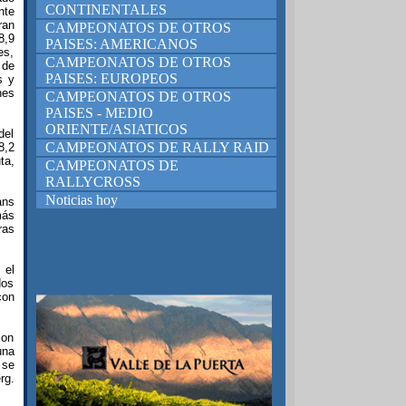
CONTINENTALES
nte
ran
CAMPEONATOS DE OTROS
8,9
PAISES: AMERICANOS
es,
CAMPEONATOS DE OTROS
 de
PAISES: EUROPEOS
s y
nes
CAMPEONATOS DE OTROS
PAISES - MEDIO
ORIENTE/ASIATICOS
del
CAMPEONATOS DE RALLY RAID
8,2
ta,
CAMPEONATOS DE
RALLYCROSS
Noticias hoy
ans
más
ras
 el
dos
con
con
una
 se
rg.