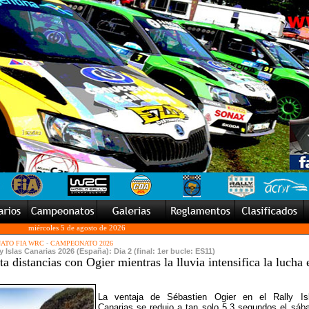
miércoles 5 de agosto de 2026
ATO FIA WRC
-
CAMPEONATO 2026
ly Islas Canarias 2026 (España): Dia 2 (final: 1er bucle: ES11)
ta distancias con Ogier mientras la lluvia intensifica la lucha 
La ventaja de Sébastien Ogier en el Rally Is
Canarias se redujo a tan solo 5,3 segundos el sáb