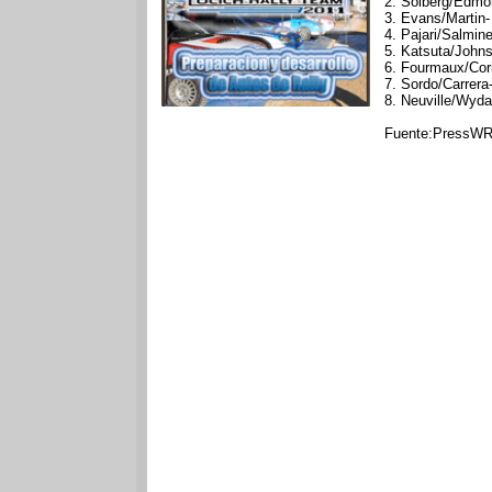
2. Solberg/Edmo
3. Evans/Martin-
4. Pajari/Salmin
5. Katsuta/Johns
6. Fourmaux/Cori
7. Sordo/Carrera
8. Neuville/Wyda
Fuente:PressW