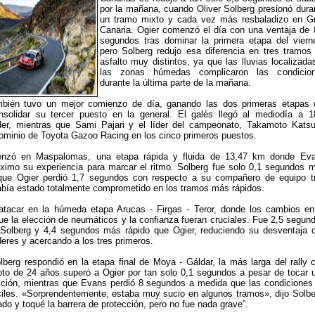
por la mañana, cuando Oliver Solberg presionó dura
un tramo mixto y cada vez más resbaladizo en G
Canaria. Ogier comenzó el día con una ventaja de 
segundos tras dominar la primera etapa del viern
pero Solberg redujo esa diferencia en tres tramos
asfalto muy distintos, ya que las lluvias localizada
las zonas húmedas complicaron las condicio
durante la última parte de la mañana.
bién tuvo un mejor comienzo de día, ganando las dos primeras etapas 
onsolidar su tercer puesto en la general. El galés llegó al mediodía a 1
der, mientras que Sami Pajari y el líder del campeonato, Takamoto Katsu
ominio de Toyota Gazoo Racing en los cinco primeros puestos.
nzó en Maspalomas, una etapa rápida y fluida de 13,47 km donde Ev
ximo su experiencia para marcar el ritmo. Solberg fue solo 0,1 segundos 
 que Ogier perdió 1,7 segundos con respecto a su compañero de equipo t
abía estado totalmente comprometido en los tramos más rápidos.
atacar en la húmeda etapa Arucas - Firgas - Teror, donde los cambios en
que la elección de neumáticos y la confianza fueran cruciales. Fue 2,5 segun
Solberg y 4,4 segundos más rápido que Ogier, reduciendo su desventaja 
deres y acercando a los tres primeros.
berg respondió en la etapa final de Moya - Gáldar, la más larga del rally 
oto de 24 años superó a Ogier por tan solo 0,1 segundos a pesar de tocar 
ección, mientras que Evans perdió 8 segundos a medida que las condiciones
ciles. «Sorprendentemente, estaba muy sucio en algunos tramos», dijo Solbe
do y toqué la barrera de protección, pero no fue nada grave”.