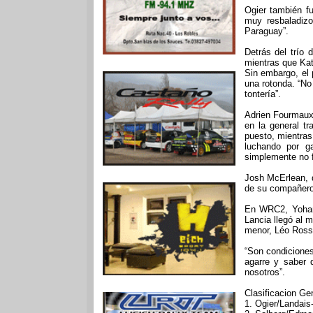
Ogier también fu
muy resbaladizo
Paraguay”.
Detrás del trío 
mientras que Kat
Sin embargo, el 
una rotonda. “No
tontería”.
Adrien Fourmaux
en la general t
puesto, mientras 
luchando por ga
simplemente no f
Josh McErlean, 
de su compañero 
En WRC2, Yohan 
Lancia llegó al 
menor, Léo Rosse
“Son condiciones
agarre y saber 
nosotros”.
Clasificacion Ge
1. Ogier/Landais