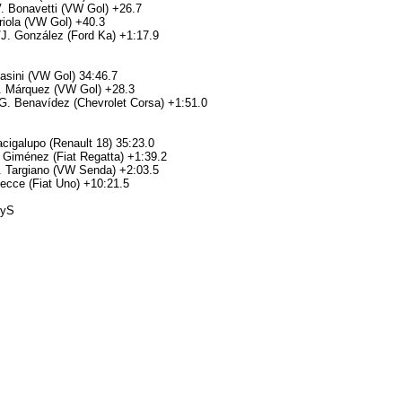
/V. Bonavetti (VW Gol) +26.7
rriola (VW Gol) +40.3
e/J. González (Ford Ka) +1:17.9
Pasini (VW Gol) 34:46.7
P. Márquez (VW Gol) +28.3
G. Benavídez (Chevrolet Corsa) +1:51.0
acigalupo (Renault 18) 35:23.0
 Giménez (Fiat Regatta) +1:39.2
. Targiano (VW Senda) +2:03.5
Lecce (Fiat Uno) +10:21.5
MyS