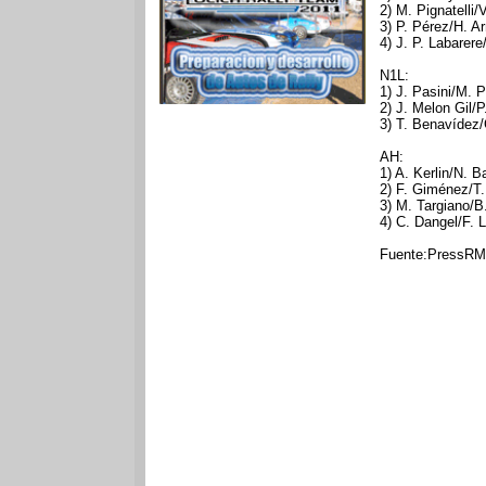
2) M. Pignatelli
3) P. Pérez/H. A
4) J. P. Labarer
N1L:
1) J. Pasini/M. 
2) J. Melon Gil/
3) T. Benavídez/
AH:
1) A. Kerlin/N. B
2) F. Giménez/T.
3) M. Targiano/B
4) C. Dangel/F. 
Fuente:PressR