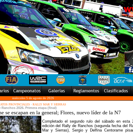
miércoles 5 de agosto de 2026
ATOS PROVINCIALES
-
RALLY MAR Y SIERRAS
e Ranchos 2026. Primera etapa (final)
 se escapan en la general; Flores, nuevo líder de la N7
Completado el segundo rulo del sábado en esta 
edición del Rally de Ranchos (segunda fecha del Ra
Mar y Sierras), Sergio y Delfina Centorame pisa