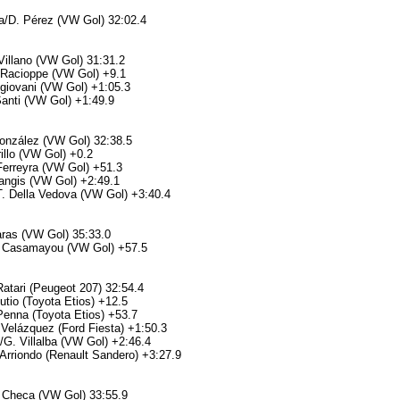
a/D. Pérez (VW Gol) 32:02.4
 Villano (VW Gol) 31:31.2
 Racioppe (VW Gol) +9.1
ngiovani (VW Gol) +1:05.3
Santi (VW Gol) +1:49.9
González (VW Gol) 32:38.5
irillo (VW Gol) +0.2
Ferreyra (VW Gol) +51.3
trangis (VW Gol) +2:49.1
T. Della Vedova (VW Gol) +3:40.4
aras (VW Gol) 35:33.0
. Casamayou (VW Gol) +57.5
Ratari (Peugeot 207) 32:54.4
utio (Toyota Etios) +12.5
Penna (Toyota Etios) +53.7
Velázquez (Ford Fiesta) +1:50.3
G. Villalba (VW Gol) +2:46.4
Arriondo (Renault Sandero) +3:27.9
. Checa (VW Gol) 33:55.9