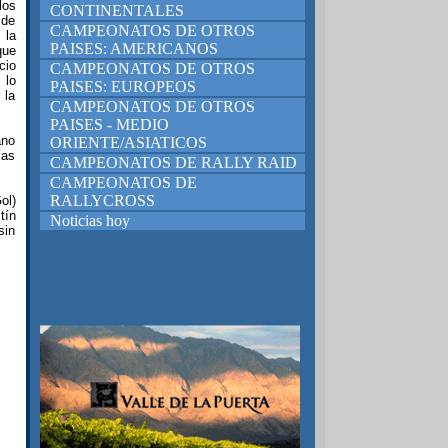
los
CONTINENTALES
 de
CAMPEONATOS DE OTROS
 la
PAISES: AMERICANOS
que
cio
CAMPEONATOS DE OTROS
 lo
PAISES: EUROPEOS
 la
CAMPEONATOS DE OTROS
PAISES - MEDIO
ano
ORIENTE/ASIATICOS
ías
CAMPEONATOS DE RALLY RAID
CAMPEONATOS DE
RALLYCROSS
ol)
tín
Noticias hoy
sin