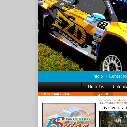
Información Tuerca
Volver
25/4/2026 -
CAMPEON
3ra. fecha: Rally d
Los Centorame