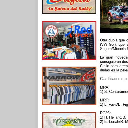
Otra dupla que c
(VW Gol), que s
Segura/Micaela R
La gran noveda
consiguieron des
Cirillo para arr
dudas es la pele
Clasificadores p
MRA:
1) S. Centorame
MRT:
1) L. Favit/B. Fi
RC2S:
1) H. Heiland/B.
2) E. Lonati/R. 