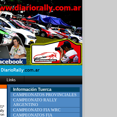
Información Tuerca
CAMPEONATOS PROVINCIALES
CAMPEONATO RALLY
ARGENTINO
21ª
CAMPEONATO FIA WRC
lly
ron
CAMPEONATOS FIA