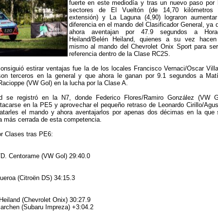
fuerte en este mediodía y tras un nuevo paso por 
sectores de El Vueltón (de 14,70 kilómetros
extensión) y La Laguna (4,90) lograron aumentar
diferencia en el mando del Clasificador General, ya 
ahora aventajan por 47.9 segundos a Hora
Heiland/Belén Heiland, quienes a su vez hacen
mismo al mando del Chevrolet Onix Sport para ser
referencia dentro de la Clase RC2S.
onsiguió estirar ventajas fue la de los locales Francisco Vernaci/Oscar Vill
on terceros en la general y que ahora le ganan por 9.1 segundos a Mat
acioppe (VW Gol) en la lucha por la Clase A.
d se registró en la N7, donde Federico Flores/Ramiro González (VW G
tacarse en la PE5 y aprovechar el pequeño retraso de Leonardo Cirillo/Agus
ebatarles el mando y ahora aventajarlos por apenas dos décimas en la que 
a más cerrada de esta competencia.
or Clases tras PE6:
/D. Centorame (VW Gol) 29:40.0
gueroa (Citroën DS) 34:15.3
 Heiland (Chevrolet Onix) 30:27.9
Marchen (Subaru Impreza) +3:04.2