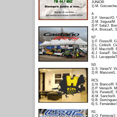
JUNIOR:
1) M. Goicoeche
A:
1) F. Vernaci/O.
2) M. Segura/M.
3) P. Sala/J. Bo
4) A. Brossa/L. 
N7:
1) F. Flores/R. 
2) L. Cirillo/A. C
3) F. Macchi/B. 
4) J. Soria/F. S
5) J. Lacoppola/
N3:
1) S. Varas/V. V
2) R. Manzoni/L
RC5:
1) N. Bianco/R. 
2) P. Veiras/A. M
3) N. Penelo/E. 
4) M. Sancho/A. 
5) B. Domínguez/
6) S. Fernández/
N1:
1) O. Ferreyra/J