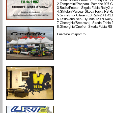
1.Maior/Maior- Citroën C3 Rally2 47:2
2.Tempestini/Poenaru- Porsche 997 
3.Badiu/Fetean- Škoda Fabia Rally2 e
4.Gîrtofan/Pulpea- Škoda Fabia RS Ra
5.Scîrlet/Itu- Citroën C3 Rally2 +1:41.
6.Teslovan/Cseh- Hyundai i20 N Rally
7.Gheorghiu/Brezoszki- Škoda Fabia 
8.Gheorghiu/Onofrei- Škoda Fabia RS 
Fuente:eurosport.ro