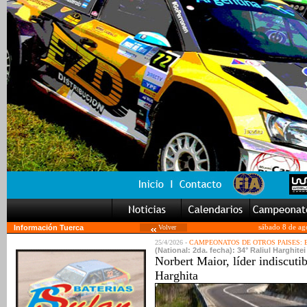
Información Tuerca
Volver
sábado 8 de ag
25/4/2026 -
CAMPEONATOS DE OTROS PAISES:
(National: 2da. fecha): 34° Raliul Harghitei
Norbert Maior, líder indiscutib
Harghita