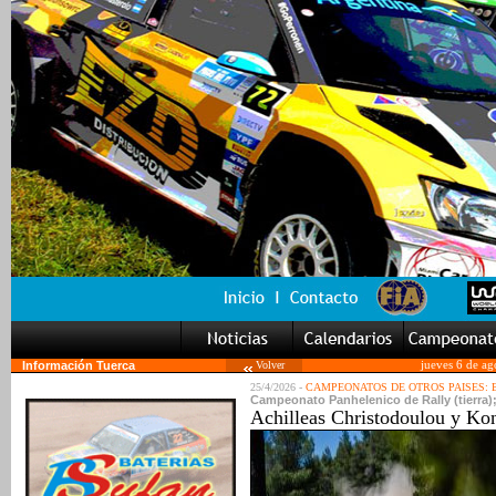
Información Tuerca
Volver
jueves 6 de ag
25/4/2026 -
CAMPEONATOS DE OTROS PAISES:
Campeonato Panhelenico de Rally (tierra);
Achilleas Christodoulou y Kon