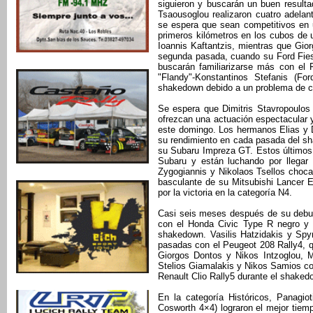
siguieron y buscarán un buen result
Tsaousoglou realizaron cuatro adela
se espera que sean competitivos en 
primeros kilómetros en los cubos de u
Ioannis Kaftantzis, mientras que Gio
segunda pasada, cuando su Ford Fies
buscarán familiarizarse más con el 
"Flandy"-Konstantinos Stefanis (Fo
shakedown debido a un problema de c
Se espera que Dimitris Stavropoulos
ofrezcan una actuación espectacular y
este domingo. Los hermanos Elias y 
su rendimiento en cada pasada del sh
su Subaru Impreza GT. Estos últimos,
Subaru y están luchando por llegar 
Zygogiannis y Nikolaos Tsellos chocar
basculante de su Mitsubishi Lancer E
por la victoria en la categoría N4.
Casi seis meses después de su debut 
con el Honda Civic Type R negro y 
shakedown. Vasilis Hatzidakis y Spy
pasadas con el Peugeot 208 Rally4, q
Giorgos Dontos y Nikos Intzoglou, M
Stelios Giamalakis y Nikos Samios co
Renault Clio Rally5 durante el shaked
En la categoría Históricos, Panagio
Cosworth 4×4) lograron el mejor tiemp