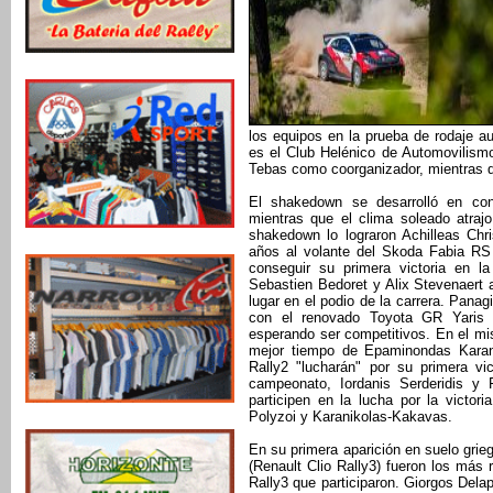
los equipos en la prueba de rodaje a
es el Club Helénico de Automovilism
Tebas como coorganizador, mientras q
El shakedown se desarrolló en cond
mientras que el clima soleado atraj
shakedown lo lograron Achilleas Chr
años al volante del Skoda Fabia R
conseguir su primera victoria en l
Sebastien Bedoret y Alix Stevenaert
lugar en el podio de la carrera. Pana
con el renovado Toyota GR Yaris 
esperando ser competitivos. En el m
mejor tiempo de Epaminondas Karan
Rally2 "lucharán" por su primera vi
campeonato, Iordanis Serderidis y
participen en la lucha por la victo
Polyzoi y Karanikolas-Kakavas.
En su primera aparición en suelo grie
(Renault Clio Rally3) fueron los más 
Rally3 que participaron. Giorgos Delap