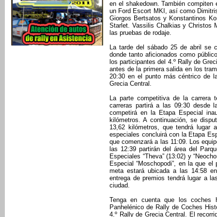
en el shakedown. También compiten en
un Ford Escort MKI, así como Dimitri
Giorgos Bertsatos y Konstantinos K
Starlet. Vassilis Chalkias y Christos
las pruebas de rodaje.
La tarde del sábado 25 de abril se 
donde tanto aficionados como público
los participantes del 4.º Rally de Grec
antes de la primera salida en los tra
20:30 en el punto más céntrico de la
Grecia Central.
La parte competitiva de la carrera 
carreras partirá a las 09:30 desde 
competirá en la Etapa Especial inau
kilómetros. A continuación, se dispu
13,62 kilómetros, que tendrá lugar 
especiales concluirá con la Etapa Esp
que comenzará a las 11:09. Los equip
las 12:39 partirán del área del Par
Especiales “Theva” (13:02) y “Neochor
Especial “Moschopodi”, en la que el 
meta estará ubicada a las 14:58 en
entrega de premios tendrá lugar a l
ciudad.
Tenga en cuenta que los coches hi
Panhelénico de Rally de Coches Histó
4.º Rally de Grecia Central. El recorri