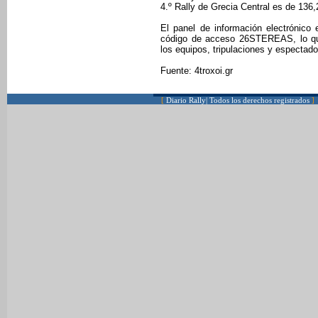
4.º Rally de Grecia Central es de 136
El panel de información electrónico e
código de acceso 26STEREAS, lo que
los equipos, tripulaciones y espectado
Fuente: 4troxoi.gr
[
Diario Rally| Todos los derechos registrados
]