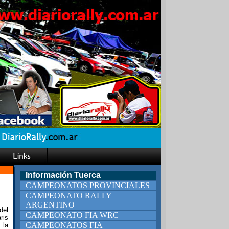
Información Tuerca
CAMPEONATOS PROVINCIALES
CAMPEONATO RALLY
ARGENTINO
del
CAMPEONATO FIA WRC
ris
CAMPEONATOS FIA
 la