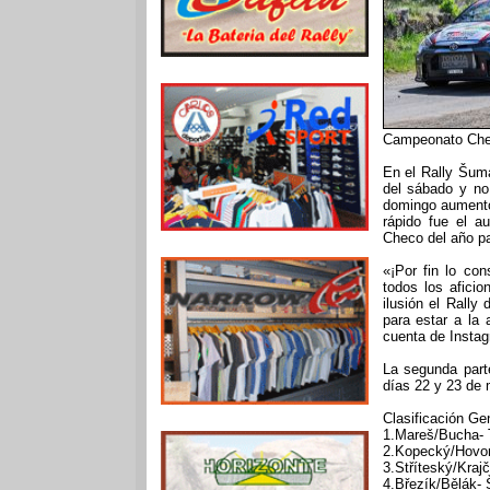
Campeonato Checo
En el Rally Šuma
del sábado y no
domingo aumentó 
rápido fue el a
Checo del año pa
«¡Por fin lo co
todos los afici
ilusión el Rall
para estar a la 
cuenta de Instag
La segunda part
días 22 y 23 de
Clasificación Gen
1.Mareš/Bucha- T
2.Kopecký/Hovor
3.Stříteský/Kraj
4.Březík/Bělák-