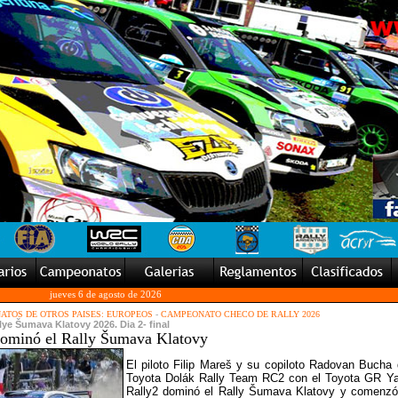
jueves 6 de agosto de 2026
TOS DE OTROS PAISES: EUROPEOS
-
CAMPEONATO CHECO DE RALLY 2026
lye Šumava Klatovy 2026. Dia 2- final
dominó el Rally Šumava Klatovy
El piloto Filip Mareš y su copiloto Radovan Bucha 
Toyota Dolák Rally Team RC2 con el Toyota GR Ya
Rally2 dominó el Rally Šumava Klatovy y comenzó