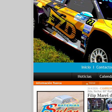
Información Tuerca
Volver
26/4/2026 -
CAMPEONA
2da. fecha: 60° Ral
Filip Mareš 