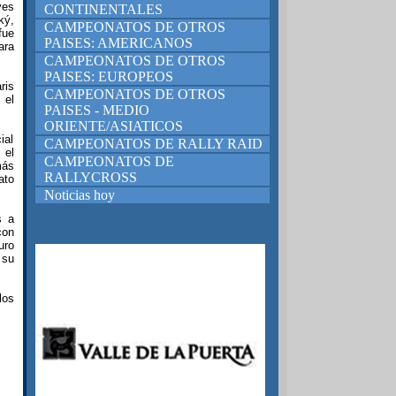
yes
CONTINENTALES
ký,
CAMPEONATOS DE OTROS
fue
PAISES: AMERICANOS
ara
CAMPEONATOS DE OTROS
PAISES: EUROPEOS
ris
CAMPEONATOS DE OTROS
 el
PAISES - MEDIO
ORIENTE/ASIATICOS
ial
CAMPEONATOS DE RALLY RAID
 el
CAMPEONATOS DE
más
RALLYCROSS
ato
Noticias hoy
s a
con
uro
 su
los