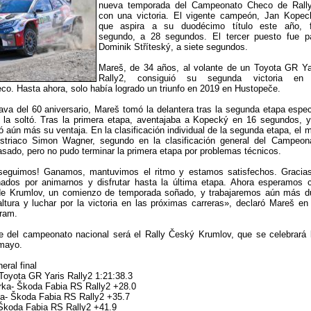
nueva temporada del Campeonato Checo de Rall
con una victoria. El vigente campeón, Jan Kopec
que aspira a su duodécimo título este año, 
segundo, a 28 segundos. El tercer puesto fue p
Dominik Stříteský, a siete segundos.
Mareš, de 34 años, al volante de un Toyota GR Ya
Rally2, consiguió su segunda victoria en
. Hasta ahora, solo había logrado un triunfo en 2019 en Hustopeče.
va del 60 aniversario, Mareš tomó la delantera tras la segunda etapa espec
 la soltó. Tras la primera etapa, aventajaba a Kopecký en 16 segundos, y
aún más su ventaja. En la clasificación individual de la segunda etapa, el 
ustriaco Simon Wagner, segundo en la clasificación general del Campeon
sado, pero no pudo terminar la primera etapa por problemas técnicos.
nseguimos! Ganamos, mantuvimos el ritmo y estamos satisfechos. Gracia
onados por animarnos y disfrutar hasta la última etapa. Ahora esperamos 
y de Krumlov, un comienzo de temporada soñado, y trabajaremos aún más d
altura y luchar por la victoria en las próximas carreras», declaró Mareš en
ram.
e del campeonato nacional será el Rally Český Krumlov, que se celebrará 
 mayo.
eral final
oyota GR Yaris Rally2 1:21:38.3
ka- Škoda Fabia RS Rally2 +28.0
ča- Škoda Fabia RS Rally2 +35.7
 Škoda Fabia RS Rally2 +41.9