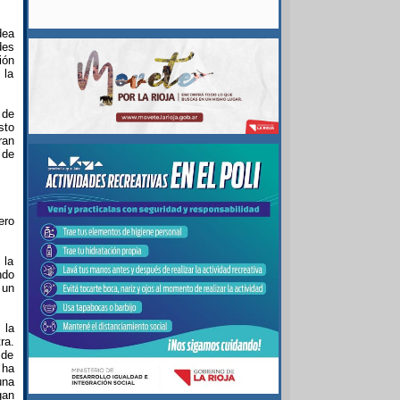
dea
des
ión
 la
 de
sto
ran
 de
ero
 la
ndo
 un
 la
ra.
 de
 ha
una
gan