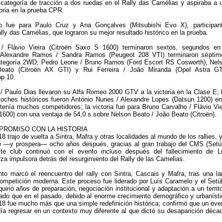
categoría de tracción a dos ruedas en el Rally das Camélias y aspiraba a 
oria en la prueba CPR.
o fue para Paulo Cruz y Ana Gonçalves (Mitsubishi Evo X), participan
lly das Camélias, que lograron su mejor resultado histórico en la prueba.
/ Flávio Vieira (Citroën Saxo S 1600) terminaron sextos, segundos en
 Alexandre Ramos / Sandra Ramos (Peugeot 208 VTI) terminaron séptim
categoría 2WD; Pedro Leone / Bruno Ramos (Ford Escort RS Cosworth), Nel
eato (Citroën AX GTI) y Rui Ferreira / João Miranda (Opel Astra G
op 10.
/ Paulo Dias llevaron su Alfa Romeo 2000 GTV a la victoria en la Clase E; 
coches históricos fueron António Nunes / Alexandre Lopes (Datsun 1200) en
tenía muchos competidores; la victoria fue para Bruno Carvalho / Flávio Vie
1600) con una ventaja de 54,0 s sobre Nelson Beato / João Beato (Citroën).
PROMISO CON LA HISTORIA
8 trajo de vuelta a Sintra, Mafra y otras localidades al mundo de los rallies, y
e —y prospera— ocho años después, gracias al gran trabajo del CMS (Setú
te club continuó con el evento incluso después del fallecimiento de L
rza impulsora detrás del resurgimiento del Rally de las Camelias.
to marcó el reencuentro del rally con Sintra, Cascais y Mafra, tras una la
ompetición moderna. Este proceso fue liderado por Luís Caramelo y el Setú
uirió años de preparación, negociación institucional y adaptación a un territo
do que en el pasado, debido al enorme crecimiento demográfico y urbanísti
18 fue mucho más que una simple redefinición histórica; confirmó que un eve
a regresar en un contexto muy diferente al que dictó su desaparición déca