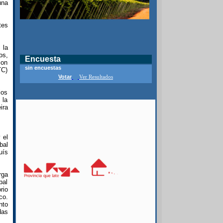
una
tes
 la
os,
Encuesta
son
sin encuestas
TC)
Votar
Ver Resultados
los
 la
ira
 el
bal
uís
rga
bal
rio
co.
nto
das