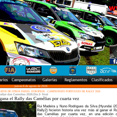
jueves 6 de agosto de 2026
TOS DE OTROS PAISES: EUROPEOS
-
CAMPEONATO PORTUGUES DE RALLY 2026
allye das Camelias 2026.Dia 2- final
ana el Rally das Camélias por cuarta vez
Rui Madeira y Nuno Rodrigues da Silva (Hyundai i2
Rally2) hicieron historia una vez más al ganar el Ra
das Camélias por cuarta vez, en una edición 