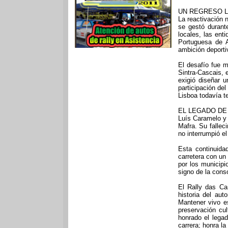
UN REGRESO L
La reactivación 
se gestó durant
locales, las ent
Portuguesa de A
ambición deportiv
El desafío fue m
Sintra-Cascais,
exigió diseñar 
participación del
Lisboa todavía t
EL LEGADO DE
Luís Caramelo y e
Mafra. Su fallec
no interrumpió el
Esta continuida
carretera con un
por los municip
signo de la cons
El Rally das Ca
historia del au
Mantener vivo e
preservación cul
honrado el lega
carrera; honra l