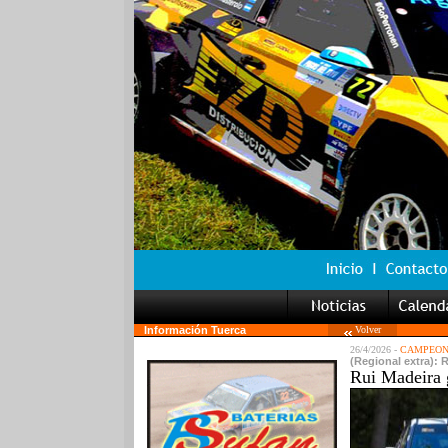
Información Tuerca
Volver
26/4/2026 -
CAMPEONA
(Regional extra): R
Rui Madeira g