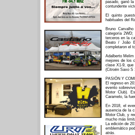
pasado, ganó la 
contundente vict
El quinto puest
habituales del Ra
Bruno Carvalho 
categoría 2WD;
terceros en la 
Beato / João B
completaron el t
Adalberto Melim 
mejores de los 
clase X1-9, que 
(Citroën Saxo S 
PASIÓN Y COM
El regreso en 201
evento sobreviv
Motor Club). Es
Caramelo, la fue
En 2018, el even
ausencia de la c
Motor Club, y req
mucho más limita
La edición de 20
emblemático podí
atrás.