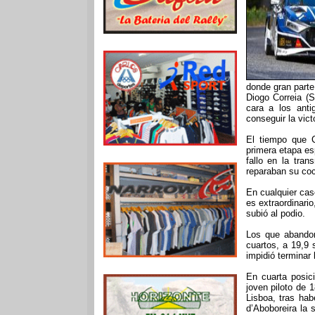
donde gran parte 
Diogo Correia (
cara a los ant
conseguir la vict
El tiempo que C
primera etapa es
fallo en la tran
reparaban su co
En cualquier cas
es extraordinari
subió al podio.
Los que abandon
cuartos, a 19,9 
impidió terminar 
En cuarta posic
joven piloto de 
Lisboa, tras hab
d’Aboboreira la 