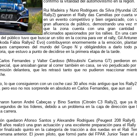
confirmó la vitalidad del automovilismo en la región.
Rui Madeira y Nuno Rodrigues da Silva (Hyundai i2
Rally2) ganaron el Rally das Camélias por cuarta v
en un evento competitivo y bien organizado, con 
gran afluencia de público, demostrando una vez 
que la zona cuenta con una gran cantidad
aficionados apasionados por los rallies. En una carr
del público tuvo que buscar un sitio en la cocina para ver el rally, Gil Antune
Skoda Fabia Rallye2 Evo) contribuyeron enormemente a la emoción, planta
iguos campeones del mundo del Grupo N y obligándolos a darlo todo p
oria, que estuvo a punto de decidirse en la primera etapa de la tarde.
arlos Fernandes y Valter Cardoso (Mitsubishi Carisma GT) perdieron en
pecial, que ansiaban ganar al correr también en casa, se vio perjudicado por
smisión delantera, que les retrasó tanto que no pudieron reaccionar mient
che.
o, lo que consiguieron con un coche casi 30 años más antiguo que los Rally2
o, pero eso no nos sorprende en absoluto en Carlos Fernandes, que aun así
aron fueron André Cabeças y Bino Santos (Citroën C3 Rally2), que ya i
segundos de los líderes, debido a un problema en la caja de dirección que 
la carrera.
ión quedaron Afonso Santos y Alexandre Rodrigues (Peugeot 208 Rally4).
18 años realizó una gran actuación y una excelente preparación para el Rally
er finalizado quinto en la categoría de tracción a dos ruedas en el Rali Ter
semana anterior. El joven piloto, que formó parte del FPAK Junior Team el 