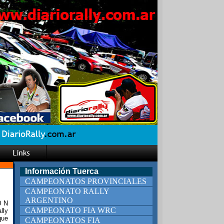
Información Tuerca
CAMPEONATOS PROVINCIALES
CAMPEONATO RALLY
ARGENTINO
0 N
CAMPEONATO FIA WRC
lly
que
CAMPEONATOS FIA