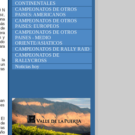
CONTINENTALES
CAMPEONATOS DE OTROS
0 N
PAISES: AMERICANOS
ez,
una
CAMPEONATOS DE OTROS
más
PAISES: EUROPEOS
 de
CAMPEONATOS DE OTROS
era
s y
PAISES - MEDIO
ndo
ORIENTE/ASIATICOS
ara
CAMPEONATOS DE RALLY RAID
CAMPEONATOS DE
 la
RALLYCROSS
 un
Noticias hoy
ras
ban
les
 El
 de
ras
año