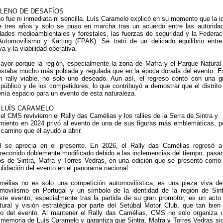
LENO DE DESAFÍOS
no fue ni inmediata ni sencilla. Luís Caramelo explicó en su momento que la i
e tres años y solo se puso en marcha tras un acuerdo entre las autorida
idades medioambientales y forestales, las fuerzas de seguridad y la Federac
utomovilismo y Karting (FPAK). Se trató de un delicado equilibrio entre
a y la viabilidad operativa.
ayor porque la región, especialmente la zona de Mafra y el Parque Natural
 estaba mucho más poblada y regulada que en la época dorada del evento. E
un rally viable, no solo uno deseado. Aun así, el regreso contó con una g
 público y de los competidores, lo que contribuyó a demostrar que el distrito
enía espacio para un evento de esta naturaleza.
 LUÍS CARAMELO
l CMS revivieron el Rally das Camélias y los rallies de la Serra de Sintra y
imiento en 2024 privó al evento de una de sus figuras más emblemáticas, p
 camino que él ayudó a abrir.
d se aprecia en el presente. En 2026, el Rally das Camélias regresó a
 recorrido doblemente modificado debido a las inclemencias del tiempo, pasa
ios de Sintra, Mafra y Torres Vedras, en una edición que se presentó como
olidación del evento en el panorama nacional.
mélias no es solo una competición automovilística; es una pieza viva de
tomovilismo en Portugal y un símbolo de la identidad de la región de Sint
ste evento, especialmente tras la partida de su gran promotor, es un acto
tural y visión estratégica por parte del Setúbal Motor Club, que tan bien
do del evento. Al mantener el Rally das Camélias, CMS no solo organiza 
a memoria de Luís Caramelo y garantiza que Sintra, Mafra y Torres Vedras si