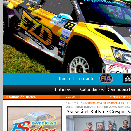
Información Tuerca
Volver
viernes 7 de a
28/4/2026 -
CAMPEONATOS PROVINCIALES
-
RA
2da. fecha: Rally de Crespo 2026. Semana 
Asi será el Rally de Crespo. V