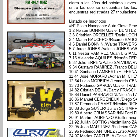
cierra a las 20hs del próximo jueves 
entre las que se encuentran los loc
encuentras registradas 27 tripulacion
Listado de Inscriptos
#N° Piloto Navegante Auto Clase Pro
1 2 Nelson BONNIN /Javier BENITEZ 
2 3 Cristhian ORCELLET /Dario LOC
3 4 Martin BAUCERO /Ricardo BAUC
4 5 Daniel BONNIN /Walter TRAVERS
5 7 Jorge JONES /Valeria JONES VW 
6 11 Néstor RAMIREZ /Juan I. GIANE
7 16 Alejandro AQUILES /Hernán FE
8 32 Julio ERPEN/Pablo SALVIDIA V
9 34 Gustavo RAMIREZ /Franco DELO
10 41 Santiago LAMBERT /E. FERNA
11 44 José MORARD /Adrián M. CHE
12 64 Lucio MOREIRA /Leonardo CE
13 70 Federico GARCIA /Javier TRA
14 82 Cristian DELIA /Darcy FRASCH
15 84 Daniel PARRAVICINI/Nicolás L
16 86 Manuel CERGENEUX /Diego SAI
17 87 Fernando RAMAT /Nicolás RIC
18 88 Jorge SUÑER/ Julián SCHIMPF
19 89 Alberto CRUASSAR /NN Ford Fi
20 91 Martin LAURENZO /Guillermina 
21 92 Julián GOTTIG /Maximiliano Z
22 95 Juan MARTINEZ /Federico CAS
23 96 Federico ANTUNEZ /Enzo ABAN
24 97 Matías ZARZUELA /Daniel RE