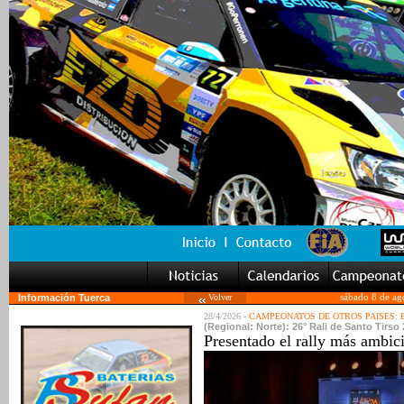
Información Tuerca
Volver
sábado 8 de ag
28/4/2026 -
CAMPEONATOS DE OTROS PAISES:
(Regional: Norte): 26° Rali de Santo Tirso
Presentado el rally más ambici