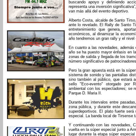
buscando apoyo y definiendo accio
representa una inversión significativa
van más allá del evento deportivo.
Alberto Costa, alcalde de Santo Tirso,
ante lo revelado. El Rally de Santo T
entretenimiento que genera, aport
económicos, al dinamizar la economí
año tendremos un gran rally y el nive
En cuanto a las novedades, además de
año se ha puesto mayor énfasis en l
zonas de salida y llegada de los tram
número significativo de patrocinadores
Pero la gran apuesta está en la súpe
sistema de sonido y las pantallas distr
sino también al público, que estará 
sello "Eco-evento" otorgado por Re
ambiental con los espectadores; se re
Parque D. Maria II.
Durante los intervalos entre pasadas
zona pública, y durante este descans
superdeportivos. El plato fuerte ser
especial. La banda local de Tirsense t
Y continuando con las novedades, C
vuelta en la súper especial junto a A
lugar durante la etapa súper especial