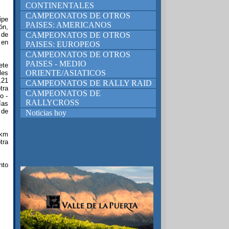
CONTINENTALES
CAMPEONATOS DE OTROS
ipe
PAISES: AMERICANOS
ón,
 de
CAMPEONATOS DE OTROS
 en
PAISES: EUROPEOS
CAMPEONATOS DE OTROS
PAISES - MEDIO
ete
ORIENTE/ASIATICOS
les
,21
CAMPEONATOS DE RALLY RAID
tra
CAMPEONATOS DE
o -
RALLYCROSS
ías
 de
Noticias hoy
 km
tra
nto